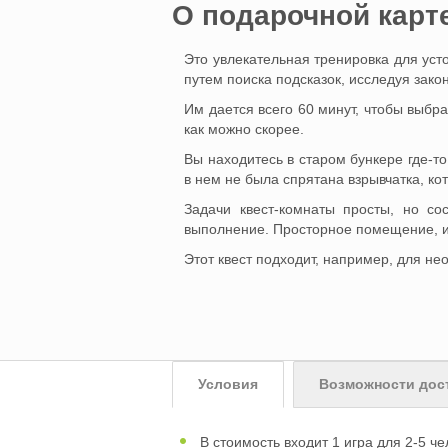
O подарочной карт
Это увлекательная тренировка для усто
путем поиска подсказок, исследуя зак
Им дается всего 60 минут, чтобы выбр
как можно скорее.
Вы находитесь в старом бункере где-то
в нем не была спрятана взрывчатка, ко
Задачи квест-комнаты просты, но со
выполнение. Просторное помещение, 
Этот квест подходит, например, для не
Условия
Возможности дос
В стоимость входит 1 игра для 2-5 че