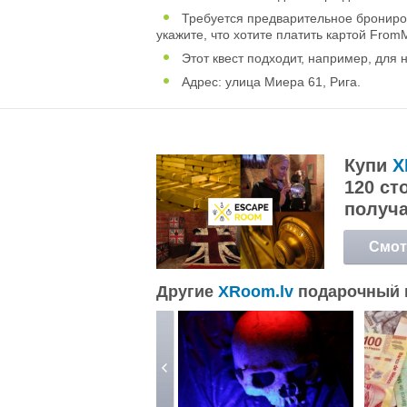
Требуется предварительное брониро
укажите, что хотите платить картой Fro
Этот квест подходит, например, для 
Адрес: улица Миера 61, Рига.
Купи
X
120 ст
получ
Смот
подр
Другие
XRoom.lv
подарочный 