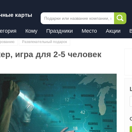
чные карты
егория
Кому
Праздники
Место
Акции
ированию
Развлекательный подарок
ер, игра для 2-5 человек
Next