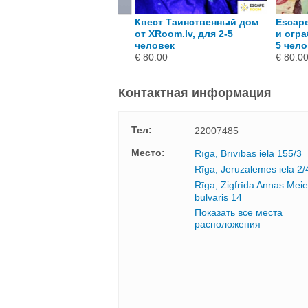
ерлок Холмс и
Квест Таинственный дом
Escap
оролевские сокровища
от XRoom.lv, для 2-5
и огра
ля компании из 2-5
человек
5 чело
еловек
€ 80.00
€ 80.0
 80.00
Контактная информация
Тел:
22007485
Mесто:
Rīga, Brīvības iela 155/3
Rīga, Jeruzalemes iela 2/
Rīga, Zigfrīda Annas Meie
bulvāris 14
Показать все места
расположения