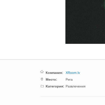
Компания:
XRoom.lv
Mестo:
Рига
Kатегория:
Развлечения