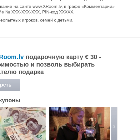
вание на сайте www.XRoom.lv, в графе «Комментарии»
mMe № XXX-XXX-XXX, PIN-код XXXXX.
неопытных игроков, семей с детьми.
Room.lv
подарочную карту € 30 -
оимостью и позволь выбирать
ателю подарка
реть
обнее
купоны