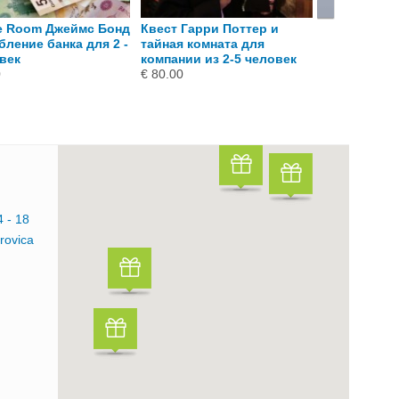
e Room Джеймс Бонд
Квест Гарри Поттер и
Старинная 
бление банка для 2 -
тайная комната для
- квест для
век
компании из 2-5 человек
€ 80.00
0
€ 80.00
4 - 18
rovica