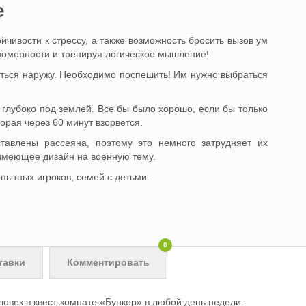
e
йчивости к стрессу, а также возможность бросить вызов ум
ономерности и тренируя логическое мышление!
аться наружу. Необходимо поспешить! Им нужно выбраться
 глубоко под землей. Все бы было хорошо, если бы только
торая через 60 минут взорвется.
ставлены рассеяна, поэтому это немного затрудняет их
имеющее дизайн на военную тему.
опытных игроков, семей с детьми.
0
тавки
Комментировать
ловек в квест-комнате «Бункер» в любой день недели.