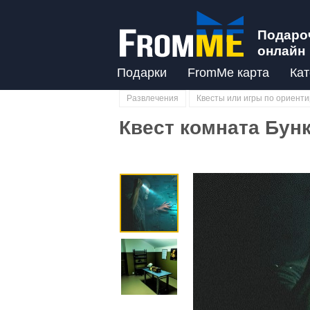
Подаро
онлайн
Подарки
FromMe карта
Кат
Развлечения
Квесты или игры по ориент
Квест комната Бунк
Previous