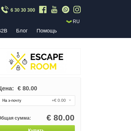
6 30 30 300
RU
B2B
Блог
Помощь
Цена:
€
80.00
+€ 0.00
На э-почту
€
80.00
Общая сумма:
Купить