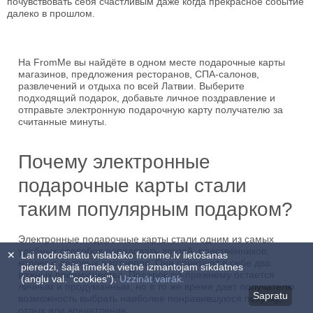
почувствовать себя счастливым даже когда прекрасное событие
далеко в прошлом.
На FromMe вы найдёте в одном месте подарочные карты
магазинов, предложения ресторанов, СПА-салонов,
развлечений и отдыха по всей Латвии. Выберите
подходящий подарок, добавьте личное поздравление и
отправьте электронную подарочную карту получателю за
считанные минуты.
Почему электронные
подарочные карты стали
таким популярным подарком?
Электронные подарочные карты стали одним из самых
удобных способов порадовать друзей, родственников,
✕
Lai nodrošinātu vislabāko fromme.lv lietošanas
коллег и деловых партнеров. Они сочетают в себе два
pieredzi, šajā tīmekļa vietnē izmantojam sīkdatnes
важных преимущества. Подарок по-прежнему остается
(angļu val. "cookies").
Uzzināt vairāk.
личным и продуманным, но в то же время дает получателю
Sapratu
возможность выбрать наиболее понравившуюся покупку,
отдых или впечатление.