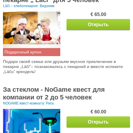
Lāči – хлебопекарня:
Видземе
€ 65.00
Открыть
Подарочный купон
Подари своей семье или друзьям вкусное приключение в
пекарне „Lāči”– познакомьтесь с пекарней и вместе испеките
„Lāču” крендель!
За стеклом - NoGame квест для
компании от 2 до 5 человек
NOGAME kвест-комната:
Рига
€ 60.00
Открыть