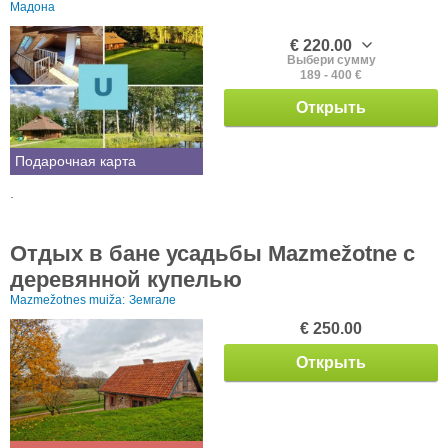
Мадона
€ 220.00
Выбери сумму
189 - 400 €
Открыть
Подарочная карта
.
Отдых в бане усадьбы Mazmežotne с
деревянной купелью
Mazmežotnes muiža:
Земгале
€ 250.00
Открыть