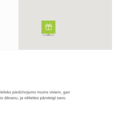
lielisks piedzīvojums mums visiem, gan
o dāvanu, ja vēlieties pārsteigt savu