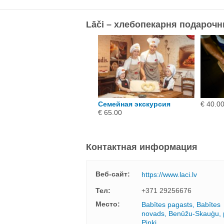
Lāči – хлебопекарня подароч
кскурсия и выпечка
Семейная экскурсия
€ 40.0
ренделя в пекарне „ Lāči”
€ 65.00
ля 5 человек
 65.00
Контактная информация
Веб-сайт:
https://www.laci.lv
Тел:
+371 29256676
Mесто:
Babītes pagasts, Babītes
novads, Benūžu-Skauģu, 
Piņķi