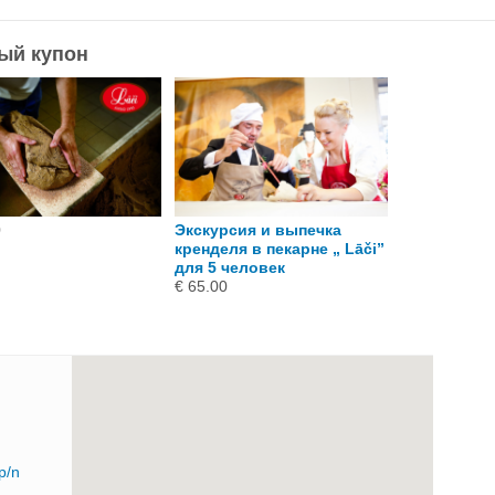
ный купон
0
Экскурсия и выпечка
Семейная э
кренделя в пекарне „ Lāči”
€ 65.00
для 5 человек
€ 65.00
p/n