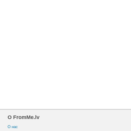
O FromMe.lv
O нас