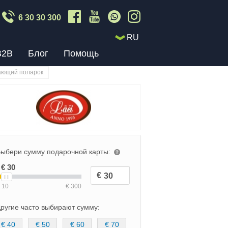
6 30 30 300
RU
B2B
Блог
Помощь
ающий поларок
ыбери сумму подарочной карты:
ругие часто выбирают сумму:
€ 40
€ 50
€ 60
€ 70