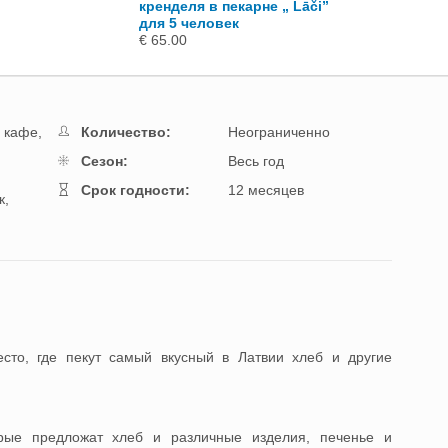
кренделя в пекарне „ Lāči”
€ 65.00
для 5 человек
€ 65.00
 кафе,
Количество:
Неограниченно
Cезон:
Весь год
Cрок годности:
12 месяцев
к,
сто, где пекут самый вкусный в Латвии хлеб и другие
орые предложат хлеб и различные изделия, печенье и