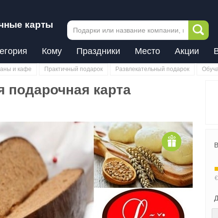
чные карты
егория
Кому
Праздники
Место
Акции
аны и кафе
Практичный подарок
Развлекательный подарок
Обуч
я подарочная карта
В
Д
Next