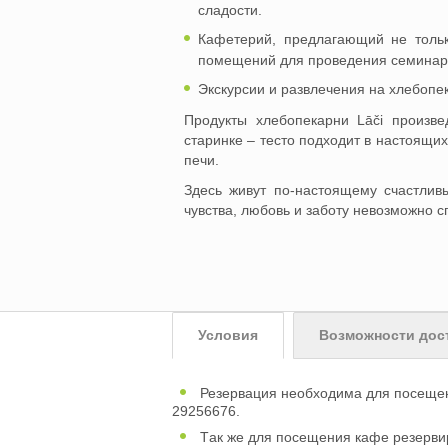
сладости.
Кафетерий, предлагающий не тольк
помещений для проведения семинар
Экскурсии и развлечения на хлебопек
Продукты хлебопекарни Lāči произве
старинке – тесто подходит в настоящи
печи.
Здесь живут по-настоящему счастливы
чувства, любовь и заботу невозможно с
Условия
Возможности дос
Резервация необходима для посещени
29256676.
Tак же для посещения кафе резервир