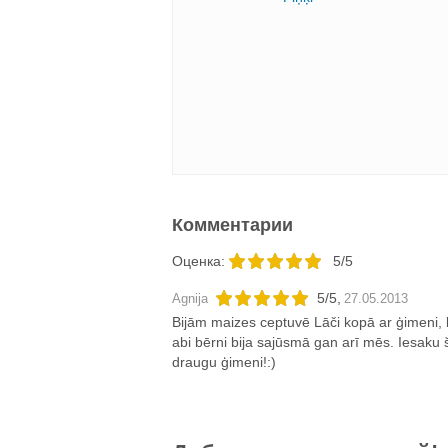
Комментарии
Oценка:
5/5
5
/
5
,
Agnija
27.05.2013
Bijām maizes ceptuvē Lāči kopā ar ģimeni, 
abi bērni bija sajūsmā gan arī mēs. Iesaku š
draugu ģimeni!:)