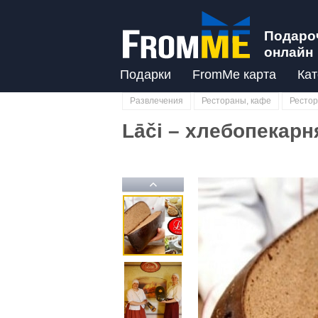
Подаро
онлайн
Подарки
FromMe карта
Кат
Развлечения
Рестораны, кафе
Рестор
Lāči – хлебопекарн
Previous
Previous