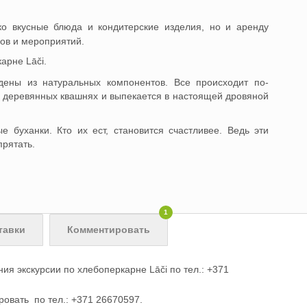
о вкусные блюда и кондитерские изделия, но и аренду
ов и мероприятий.
арне Lāči.
дены из натуральных компонентов. Все происходит по-
х деревянных квашнях и выпекается в настоящей дровяной
е буханки. Кто их ест, становится счастливее. Ведь эти
прятать.
1
тавки
Комментировать
я экскурсии по хлебоперкарне Lāči по тел.: +371
овать по тел.: +371 26670597.