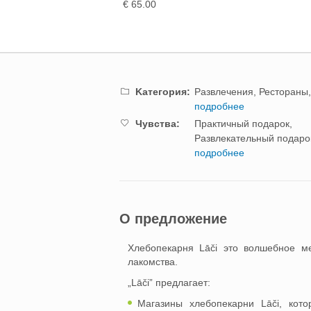
нделя в пекарне „ Lāči”
€ 65.00
 5 человек
.00
Kатегория:
Развлечения,
Рестораны,
подробнее
Чувства:
Практичный подарок,
Развлекательный подаро
подробнее
О предложение
Хлебопекарня Lāči это волшебное ме
лакомства.
„Lāči” предлагает:
Магазины хлебопекарни Lāči, кот