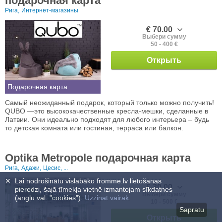
подарочная карта
Рига,
Интернет-магазины
€ 70.00
Выбери сумму
50 - 400 €
Открыть
Подарочная карта
Самый неожиданный подарок, который только можно получить!
QUBO —это высококачественные кресла-мешки, сделанные в
Латвии. Они идеально подходят для любого интерьера – будь
то детская комната или гостиная, терраса или балкон.
Optika Metropole подарочная карта
Рига,
Адажи,
Цесис, ...
✕
Lai nodrošinātu vislabāko fromme.lv lietošanas
€ 30.00
pieredzi, šajā tīmekļa vietnē izmantojam sīkdatnes
Выбери сумму
(angļu val. "cookies").
Uzzināt vairāk.
10 - 500 €
Sapratu
Открыть