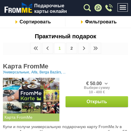
Подарочные
карты онлайн
Сортировать
Фильтровать
Практичный подарок
1
2
Kарта FromMe
Универсальные,
Alfa,
Berga Bazārs, ...
€ 50.00
Выбери сумму
10 - 400 €
Открыть
Карта FromMe
Купи и получи универсальную подарочную карту FromMe.lv в