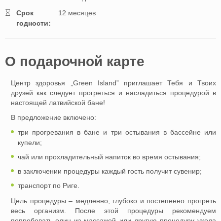
Cрок
12 месяцев
годности:
O подарочной картe
Центр здоровья „Green Island” приглашает Тебя и Твоих
друзей как следует прогреться и насладиться процедурой в
настоящей латвийской бане!
В предложение включено:
три прогревания в бане и три остывания в бассейне или
купели;
чай или прохладительный напиток во время остывания;
в заключении процедуры каждый гость получит сувенир;
транспорт по Риге.
Цель процедуры – медленно, глубоко и постепенно прогреть
весь организм. После этой процедуры рекомендуем
попробовать один из массажей или другую процедуру ухода