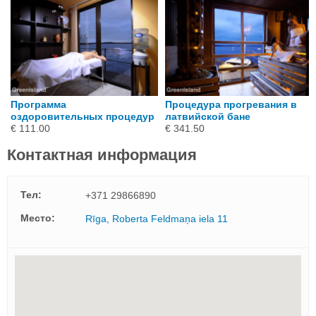
Программа
Процедура прогревания в
оздоровительных процедур
латвийской бане
€ 111.00
€ 341.50
Контактная информация
Тел:
+371 29866890
Mесто:
Rīga, Roberta Feldmaņa iela 11