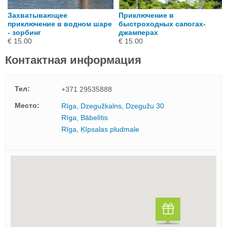
Захватывающее
Приключение в
приключение в водном шаре
быстроходных сапогах-
- зорбинг
джамперах
€ 15.00
€ 15.00
Контактная информация
Тел:
+371 29535888
Mесто:
Rīga, Dzegužkalns, Dzegužu 30
Rīga, Bābelītis
Rīga, Ķīpsalas pludmale