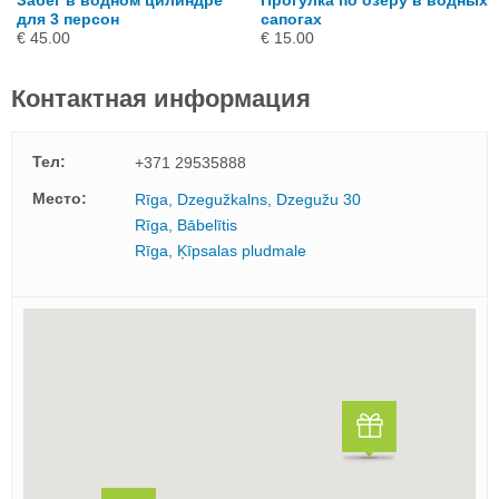
Забег в водном цилиндре
Прогулка по озеру в водных
для 3 персон
сапогах
€ 45.00
€ 15.00
Контактная информация
Тел:
+371 29535888
Mесто:
Rīga, Dzegužkalns, Dzegužu 30
Rīga, Bābelītis
Rīga, Ķīpsalas pludmale