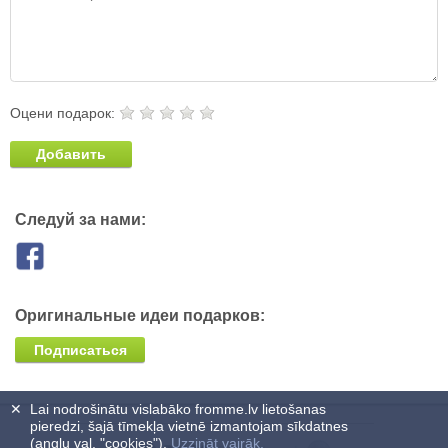
Оцени подарок:
Добавить
Следуй за нами:
Оригинальные идеи подарков:
Подписаться
✕
Lai nodrošinātu vislabāko fromme.lv lietošanas
pieredzi, šajā tīmekļa vietnē izmantojam sīkdatnes
(angļu val. "cookies").
Uzzināt vairāk.