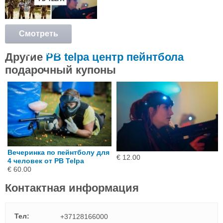
Смотреть
подробнее
Другие
PB telpa центр пейнтбола
подарочный купоны
Вечеринка по пейнтболу для
€ 12.00
4 человек от PB Telpa
€ 60.00
Контактная информация
Тел:
+37128166000