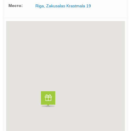
Mесто:
Riga, Zakusalas Krastmala 19