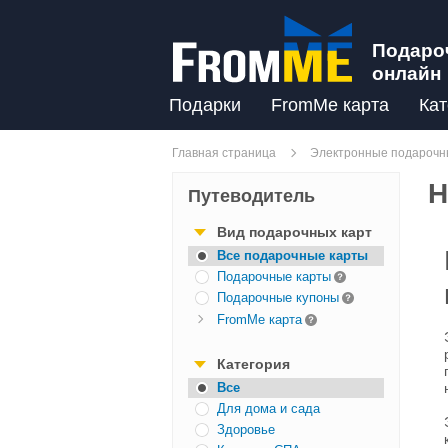
Подаро
онлайн
Подарки
FromMe карта
Кат
Главная страница
Электронные подарочны
Н
Путеводитель
Вид подарочных карт
Все подарочные карты
Подарочные карты
Подарочные купоны
FromMe карта
Категория
Все
Для дома и сада
Здоровье