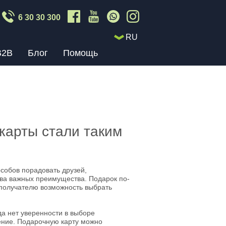
6 30 30 300
RU
B2B
Блог
Помощь
карты стали таким
собов порадовать друзей,
два важных преимущества. Подарок по-
 получателю возможность выбрать
да нет уверенности в выборе
ление. Подарочную карту можно