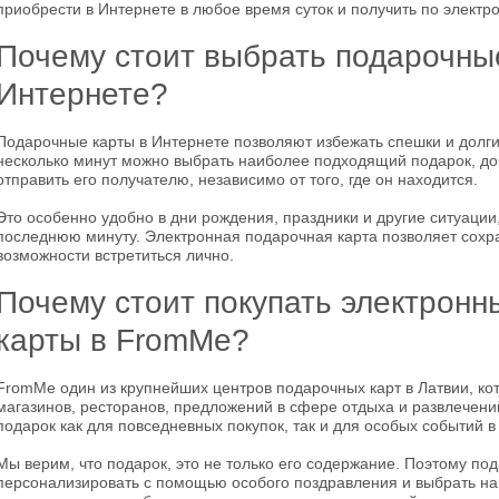
приобрести в Интернете в любое время суток и получить по электро
Почему стоит выбрать подарочны
Интернете?
Подарочные карты в Интернете позволяют избежать спешки и долги
несколько минут можно выбрать наиболее подходящий подарок, до
отправить его получателю, независимо от того, где он находится.
Это особенно удобно в дни рождения, праздники и другие ситуации
последнюю минуту. Электронная подарочная карта позволяет сохра
возможности встретиться лично.
Почему стоит покупать электрон
карты в FromMe?
FromMe один из крупнейших центров подарочных карт в Латвии, ко
магазинов, ресторанов, предложений в сфере отдыха и развлечени
подарок как для повседневных покупок, так и для особых событий в
Мы верим, что подарок, это не только его содержание. Поэтому п
персонализировать с помощью особого поздравления и выбрать н