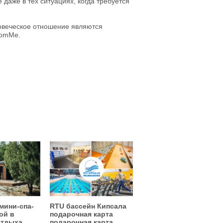
даже в тех ситуациях, когда требуется
ловеческое отношение являются
romMe.
мини-спа-
RTU бассейн Кипсала
ой в
подарочная карта
отдыха
подарочная карта