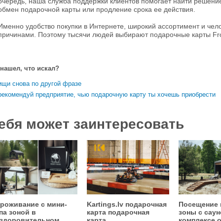
очередь, наша служба поддержки клиентов помогает найти решение 
обмен подарочной карты или продление срока ее действия.
Именно удобство покупки в Интернете, широкий ассортимент и че
причинами. Поэтому тысячи людей выбирают подарочные карты F
 нашел, что искал?
ищи снова по другой фразе
рекомендуй предприятие, чью подарочную карту ты хочешь приобрести
ебя может заинтересовать
роживание с мини-
Kartings.lv подарочная
Посещение 
па зоной в
карта подарочная
зоны с саун
здоровительном
карта
комплексе 