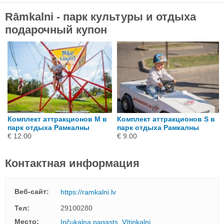
Rāmkalni - парк культуры и отдыха
подарочный купон
Комплект аттракционов M в
Комплект аттракционов S в
парк отдыха Рамкалны
парк отдыха Рамкалны
€ 12.00
€ 9.00
Контактная информация
Веб-сайт:
https://ramkalni.lv
Тел:
29100280
Mесто:
Inčukalna pagasts, Vītiņkalni