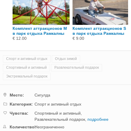
Комплект аттракционов M
Комплект аттракционов S
е
в парк отдыха Рамкалны
в парк отдыха Рамкалны
€ 12.00
€ 9.00
Спорт и активный отдых
Отдых зимой
Спортивный и активный
Развлекательный подарок
Экстремальный подарок
Mестo:
Сигулда
Kатегория:
Спорт и активный отдых
Чувства:
Спортивный и активный,
Развлекательный подарок,
подробнее
Количество:
Неограниченно