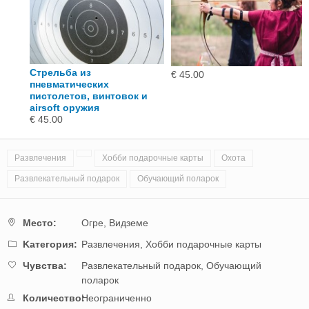
Стрельба из
€ 45.00
пневматических
 2
пистолетов, винтовок и
airsoft оружия
€ 45.00
Развлечения
Хобби подарочные карты
Охота
Развлекательный подарок
Обучающий поларок
Mестo:
Огре,
Видземе
Kатегория:
Развлечения,
Хобби подарочные карты
Чувства:
Развлекательный подарок,
Обучающий
поларок
Количество:
Неограниченно