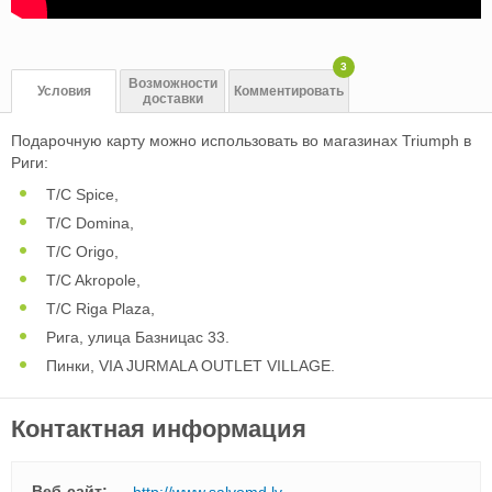
3
Возможности
Условия
Комментировать
доставки
Подарочную карту можно использовать во магазинах Triumph в
Риги:
T/C Spice,
T/C Domina,
T/C Origo,
T/C Akropole,
T/C Riga Plaza,
Рига, улица Базницас 33.
Пинки, VIA JURMALA OUTLET VILLAGE.
Контактная информация
Веб-сайт:
http://www.salvomd.lv