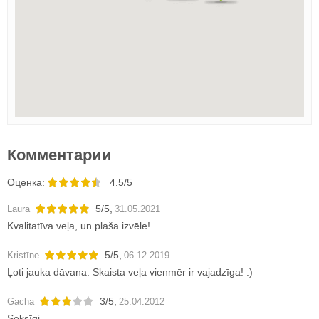
Комментарии
Oценка:
4.5/5
5
/
5
,
Laura
31.05.2021
Kvalitatīva veļa, un plaša izvēle!
5
/
5
,
Kristīne
06.12.2019
Ļoti jauka dāvana. Skaista veļa vienmēr ir vajadzīga! :)
3
/
5
,
Gacha
25.04.2012
Seksīgi