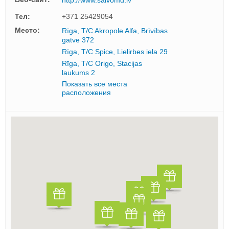
Тел:
+371 25429054
Mесто:
Rīga, T/C Akropole Alfa, Brīvības
gatve 372
Rīga, T/C Spice, Lielirbes iela 29
Rīga, T/C Origo, Stacijas
laukums 2
Показать все места
расположения