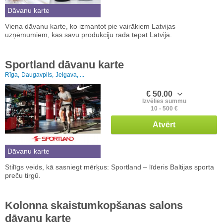
Dāvanu karte
Viena dāvanu karte, ko izmantot pie vairākiem Latvijas
uzņēmumiem, kas savu produkciju rada tepat Latvijā.
Sportland dāvanu karte
Rīga,
Daugavpils,
Jelgava, ...
€ 50.00
Izvēlies summu
10 - 500 €
Atvērt
Dāvanu karte
Stilīgs veids, kā sasniegt mērķus: Sportland – līderis Baltijas sporta
preču tirgū.
Kolonna skaistumkopšanas salons
dāvanu karte