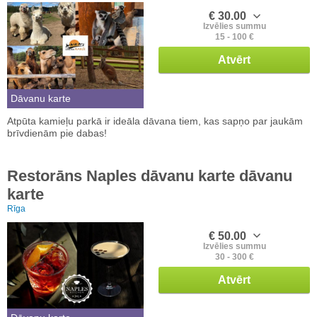
€ 30.00
Izvēlies summu
15 - 100 €
Atvērt
Dāvanu karte
Atpūta kamieļu parkā ir ideāla dāvana tiem, kas sapņo par jaukām
brīvdienām pie dabas!
Restorāns Naples dāvanu karte dāvanu
karte
Rīga
€ 50.00
Izvēlies summu
30 - 300 €
Atvērt