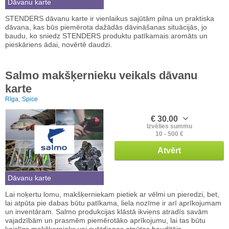
Dāvanu karte
STENDERS dāvanu karte ir vienlaikus sajūtām pilna un praktiska
dāvana, kas būs piemērota dažādās dāvināšanas situācijās, jo
baudu, ko sniedz STENDERS produktu patīkamais aromāts un
pieskāriens ādai, novērtē daudzi.
Salmo makšķernieku veikals dāvanu
karte
Rīga,
Spice
€ 30.00
Izvēlies summu
10 - 500 €
Atvērt
Dāvanu karte
Lai noķertu lomu, makšķerniekam pietiek ar vēlmi un pieredzi, bet,
lai atpūta pie dabas būtu patīkama, liela nozīme ir arī aprīkojumam
un inventāram. Salmo produkcijas klāstā ikviens atradīs savām
vajadzībām un prasmēm piemērotāko aprīkojumu, lai tas būtu
kaislīgs makšķernieks vai svētdienas atpūtas baudītājs.