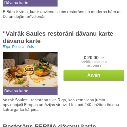
Dāvanu karte
B Bārs ir vieta, kur ir apvienots labs restorāns un moderns bārs ar
DJ un dejām brīvdienās.
"Vairāk Saules restorāni dāvanu karte
dāvanu karte
Rīga,
Domina,
Mols, ...
€ 20.00
Izvēlies summu
10 - 200 €
Atvērt
Dāvanu karte
Vairāk Saules - restorāna tīkls Rīgā, kas zem viena jumta
apvienojuši Eiropas un Āzijas virtuvi. Līdz pat 240 dažādu ēdienu
katrai garšu kārpiņai.
Restorāns FERMA dāvanu karte