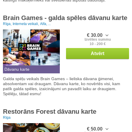
Brain Games - galda spēles dāvanu karte
Rīga,
Interneta veikali,
Alfa, ...
€ 30.00
Izvēlies summu
10 - 200 €
Atvērt
Dāvanu karte
Galda spēļu veikals Brain Games – lieliska dāvana ģimenei,
absolventam vai draugam. Dāvanu karte, ko novērtēs visi, kam
patīk galda spēles, izaicinājumi un pavadīt laiku ar draugiem.
Spēlēju, tātad esmu!
Restorāns Forest dāvanu karte
Rīga
€ 50.00