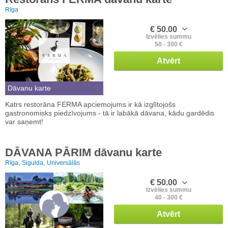
Rīga
€ 50.00
Izvēlies summu
50 - 300 €
Atvērt
Dāvanu karte
Katrs restorāna FERMA apciemojums ir kā izglītojošs
gastronomisks piedzīvojums - tā ir labākā dāvana, kādu gardēdis
var saņemt!
DĀVANA PĀRIM dāvanu karte
Rīga,
Sigulda,
Universālās
€ 50.00
Izvēlies summu
40 - 300 €
Atvērt