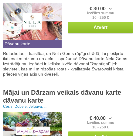
€ 30.00
Izvēlies summu
10 - 250 €
Atvērt
Dāvanu karte
Rotaslietas ir kaislība, un Nela Gems rūpīgi strādā, lai piešķirtu
ikdienai mirdzumu un acīm - spožumu! Dāvanu karte Nela Gems
izstrādājumu iegādei ir lieliska izvēle dāvanai "žagatiņai" jeb
sievietei, kas mīl mirdzošas rotas - kvalitatīvie Swarowski kristāli
priecēs viņas acis un dvēseli.
Mājai un Dārzam veikals dāvanu karte
dāvanu karte
Cēsis,
Dobele,
Jelgava, ...
€ 40.00
Izvēlies summu
10 - 250 €