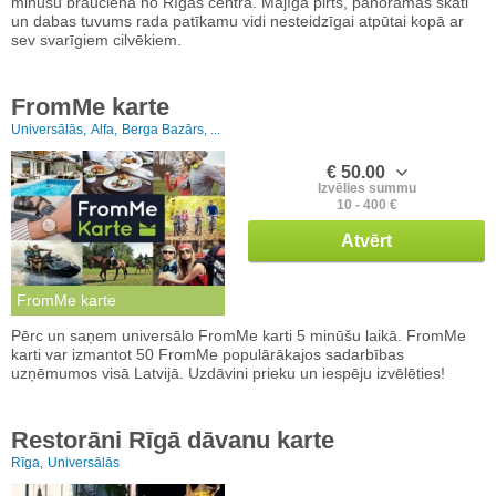
minūšu braucienā no Rīgas centra. Mājīga pirts, panorāmas skati
un dabas tuvums rada patīkamu vidi nesteidzīgai atpūtai kopā ar
sev svarīgiem cilvēkiem.
FromMe karte
Universālās,
Alfa,
Berga Bazārs, ...
€ 50.00
Izvēlies summu
10 - 400 €
Atvērt
FromMe karte
Pērc un saņem universālo FromMe karti 5 minūšu laikā. FromMe
karti var izmantot 50 FromMe populārākajos sadarbības
uzņēmumos visā Latvijā. Uzdāvini prieku un iespēju izvēlēties!
Restorāni Rīgā dāvanu karte
Rīga,
Universālās