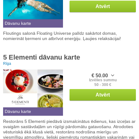
Atvērt
Dāvanu karte
Floutings salonā Floating Universe palīdz sakārtot domas,
nomierināt ķermeni un atbrīvot enerģiju. Ļaujies relaksācijai!
5 Elementi dāvanu karte
Rīga
€ 50.00
Izvēlies summu
50 - 300 €
Atvērt
Dāvanu karte
Restorāns 5 Elementi piedāvā izsmalcinātus ēdienus, kas izceļas ar
svaigām sastāvdaļām un rūpīgi pārdomātu gatavošanu. Atrodoties
vēsturiskā ēkā klusā vietā, restorāns nodrošina mierīgu un
viesmīlīgu atmosfēru, lieliski piemērotu romantiskām vakariņām vai