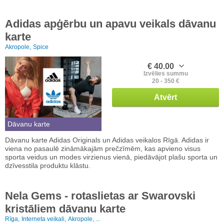
Adidas apģērbu un apavu veikals dāvanu
karte
Akropole,
Spice
€ 40.00
Izvēlies summu
20 - 350 €
Atvērt
Dāvanu karte
Dāvanu karte Adidas Originals un Adidas veikalos Rīgā. Adidas ir
viena no pasaulē zināmākajām prečzīmēm, kas apvieno visus
sporta veidus un modes virzienus vienā, piedāvājot plašu sporta un
dzīvesstila produktu klāstu.
Nela Gems - rotaslietas ar Swarovski
kristāliem dāvanu karte
Rīga,
Interneta veikali,
Akropole, ...