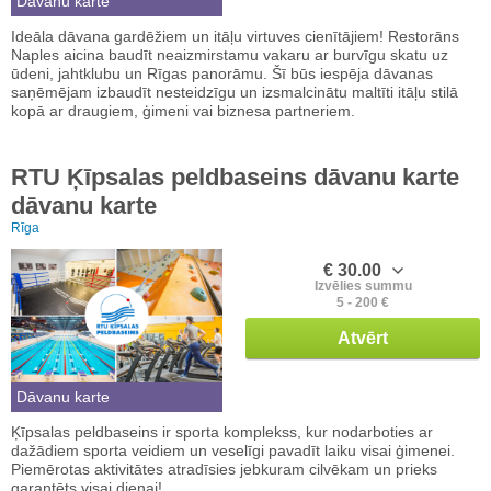
Dāvanu karte
Ideāla dāvana gardēžiem un itāļu virtuves cienītājiem! Restorāns
Naples aicina baudīt neaizmirstamu vakaru ar burvīgu skatu uz
ūdeni, jahtklubu un Rīgas panorāmu. Šī būs iespēja dāvanas
saņēmējam izbaudīt nesteidzīgu un izsmalcinātu maltīti itāļu stilā
kopā ar draugiem, ģimeni vai biznesa partneriem.
RTU Ķīpsalas peldbaseins dāvanu karte
dāvanu karte
Rīga
€ 30.00
Izvēlies summu
5 - 200 €
Atvērt
Dāvanu karte
Ķīpsalas peldbaseins ir sporta komplekss, kur nodarboties ar
dažādiem sporta veidiem un veselīgi pavadīt laiku visai ģimenei.
Piemērotas aktivitātes atradīsies jebkuram cilvēkam un prieks
garantēts visai dienai!