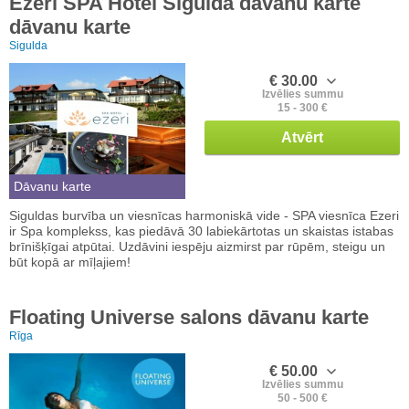
Ezeri SPA Hotel Siguldā dāvanu karte
dāvanu karte
Sigulda
€ 30.00
Izvēlies summu
15 - 300 €
Atvērt
Dāvanu karte
Siguldas burvība un viesnīcas harmoniskā vide - SPA viesnīca Ezeri
ir Spa komplekss, kas piedāvā 30 labiekārtotas un skaistas istabas
brīnišķīgai atpūtai. Uzdāvini iespēju aizmirst par rūpēm, steigu un
būt kopā ar mīļajiem!
Floating Universe salons dāvanu karte
Rīga
€ 50.00
Izvēlies summu
50 - 500 €