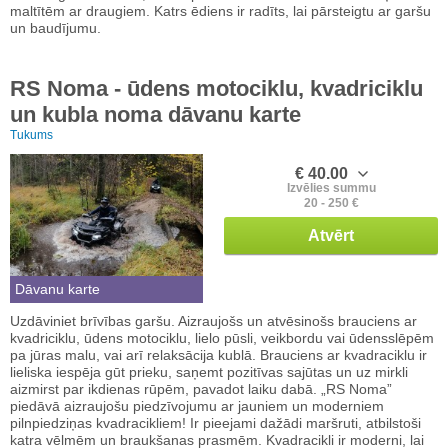
maltītēm ar draugiem. Katrs ēdiens ir radīts, lai pārsteigtu ar garšu
un baudījumu.
RS Noma - ūdens motociklu, kvadriciklu
un kubla noma dāvanu karte
Tukums
€ 40.00
Izvēlies summu
20 - 250 €
Atvērt
Dāvanu karte
Uzdāviniet brīvības garšu. Aizraujošs un atvēsinošs brauciens ar
kvadriciklu, ūdens motociklu, lielo pūsli, veikbordu vai ūdensslēpēm
pa jūras malu, vai arī relaksācija kublā. Brauciens ar kvadraciklu ir
lieliska iespēja gūt prieku, saņemt pozitīvas sajūtas un uz mirkli
aizmirst par ikdienas rūpēm, pavadot laiku dabā. „RS Noma”
piedāvā aizraujošu piedzīvojumu ar jauniem un moderniem
pilnpiedziņas kvadracikliem! Ir pieejami dažādi maršruti, atbilstoši
katra vēlmēm un braukšanas prasmēm. Kvadracikli ir moderni, lai