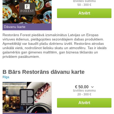
Izvēlies summu
50 - 300 €
Atvērt
Dāvanu karte
Restorāns Forest piedāvā izsmalcinātus Latvijas un Eiropas
virtuves ēdienus, pielāgojoties sezonālajiem dabas produktiem.
Apmeklētāji var baudīt plašu dzērienu izvēli. Restorāns atrodas
unikālā vietā, nodrošinot lielisku skatu un atmosfēru. Tas ir ideāls
galamērķis gan ģimenes maltītēm, gan biznesa tikšanās un
privātiem pasākumiem.
B Bārs Restorāns dāvanu karte
Rīga
€ 50.00
Izvēlies summu
20 - 300 €
Atvērt