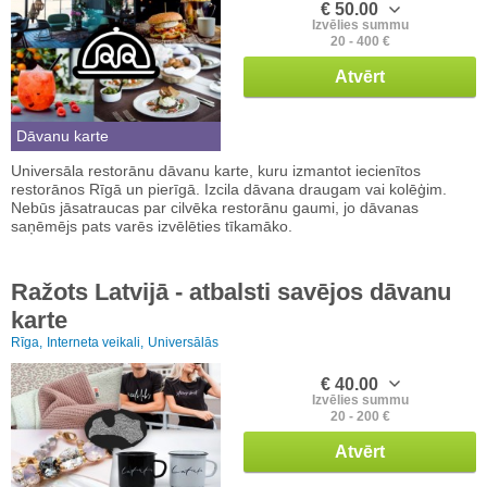
€ 50.00
Izvēlies summu
20 - 400 €
Atvērt
Dāvanu karte
Universāla restorānu dāvanu karte, kuru izmantot iecienītos
restorānos Rīgā un pierīgā. Izcila dāvana draugam vai kolēģim.
Nebūs jāsatraucas par cilvēka restorānu gaumi, jo dāvanas
saņēmējs pats varēs izvēlēties tīkamāko.
Ražots Latvijā - atbalsti savējos dāvanu
karte
Rīga,
Interneta veikali,
Universālās
€ 40.00
Izvēlies summu
20 - 200 €
Atvērt