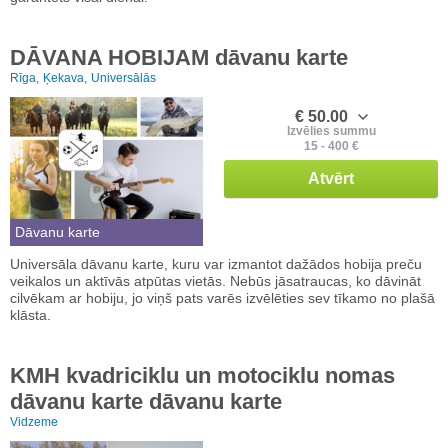
DĀVANA HOBIJAM dāvanu karte
Rīga,
Ķekava,
Universālās
€ 50.00
Izvēlies summu
15 - 400 €
Atvērt
Dāvanu karte
Universāla dāvanu karte, kuru var izmantot dažādos hobija preču
veikalos un aktīvās atpūtas vietās. Nebūs jāsatraucas, ko dāvināt
cilvēkam ar hobiju, jo viņš pats varēs izvēlēties sev tīkamo no plašā
klāsta.
KMH kvadriciklu un motociklu nomas
dāvanu karte dāvanu karte
Vidzeme