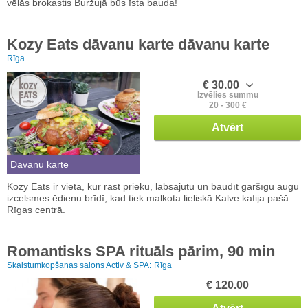
vēlās brokastis Buržujā būs īsta bauda!
Kozy Eats dāvanu karte dāvanu karte
Rīga
€ 30.00
Izvēlies summu
20 - 300 €
Atvērt
Dāvanu karte
Kozy Eats ir vieta, kur rast prieku, labsajūtu un baudīt garšīgu augu
izcelsmes ēdienu brīdī, kad tiek malkota lieliskā Kalve kafija pašā
Rīgas centrā.
Romantisks SPA rituāls pārim, 90 min
Skaistumkopšanas salons Activ & SPA:
Rīga
€ 120.00