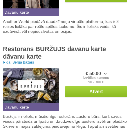
Dāvanu karte
Another World piedāvā daudzlīmeņu virtuālo platformu, kas ir 3
reizes lielāka par reālo spēles laukumu. Šis ir lielisks veids, kā
uzdāvināt vēl nepiedzīvotas emocijas.
Restorāns BURŽUJS dāvanu karte
dāvanu karte
Rīga,
Berga Bazārs
€ 50.00
Izvēlies summu
50 - 300 €
Atvērt
Dāvanu karte
Buržujs ir neliels, mūsdienīgs restorāns-austeru bārs, kurš savus
viesus pārsteidz ar īpašu un daudzveidīgu austeru izvēli un plašāko
Skrīveru mājas saldējuma piedāvājumu Rīgā. Tāpat arī svētdienas