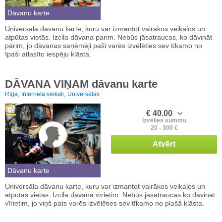
Dāvanu karte
Universāla dāvanu karte, kuru var izmantot vairākos veikalos un
atpūtas vietās. Izcila dāvana parim. Nebūs jāsatraucas, ko dāvināt
pārim, jo dāvanas saņēmēji paši varēs izvēlēties sev tīkamo no
īpaši atlasīto iespēju klāsta.
DĀVANA VIŅAM dāvanu karte
Rīga,
Interneta veikali,
Universālās
€ 40.00
Izvēlies summu
20 - 300 €
Atvērt
Dāvanu karte
Universāla dāvanu karte, kuru var izmantot vairākos veikalos un
atpūtas vietās. Izcila dāvana vīrietim. Nebūs jāsatraucas ko dāvināt
vīrietim, jo viņš pats varēs izvēlēties sev tīkamo no plašā klāsta.