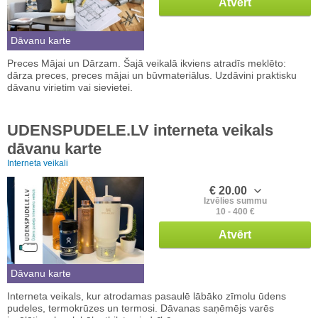
Atvērt
Dāvanu karte
Preces Mājai un Dārzam. Šajā veikalā ikviens atradīs meklēto:
dārza preces, preces mājai un būvmateriālus. Uzdāvini praktisku
dāvanu virietim vai sievietei.
UDENSPUDELE.LV interneta veikals
dāvanu karte
Interneta veikali
€ 20.00
Izvēlies summu
10 - 400 €
Atvērt
Dāvanu karte
Interneta veikals, kur atrodamas pasaulē lābāko zīmolu ūdens
pudeles, termokrūzes un termosi. Dāvanas saņēmējs varēs