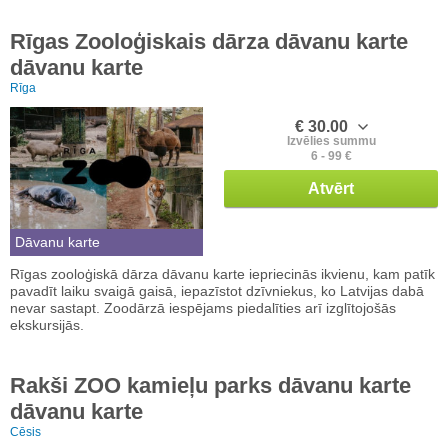
Rīgas Zooloģiskais dārza dāvanu karte
dāvanu karte
Rīga
€ 30.00
Izvēlies summu
6 - 99 €
Atvērt
Dāvanu karte
Rīgas zooloģiskā dārza dāvanu karte iepriecinās ikvienu, kam patīk
pavadīt laiku svaigā gaisā, iepazīstot dzīvniekus, ko Latvijas dabā
nevar sastapt. Zoodārzā iespējams piedalīties arī izglītojošās
ekskursijās.
Rakši ZOO kamieļu parks dāvanu karte
dāvanu karte
Cēsis