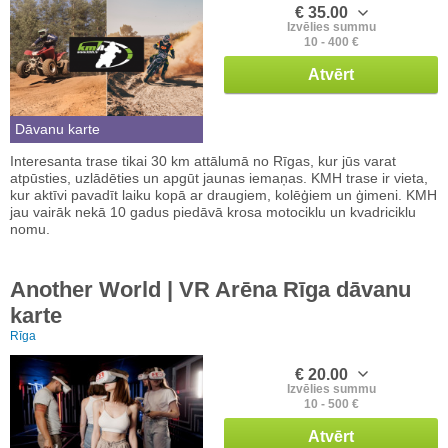
€ 35.00
Izvēlies summu
10 - 400 €
Atvērt
Dāvanu karte
Interesanta trase tikai 30 km attālumā no Rīgas, kur jūs varat
atpūsties, uzlādēties un apgūt jaunas iemaņas. KMH trase ir vieta,
kur aktīvi pavadīt laiku kopā ar draugiem, kolēģiem un ģimeni. KMH
jau vairāk nekā 10 gadus piedāvā krosa motociklu un kvadriciklu
nomu.
Another World | VR Arēna Rīga dāvanu
karte
Rīga
€ 20.00
Izvēlies summu
10 - 500 €
Atvērt