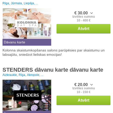
Rīga,
Jūrmala,
Liepāja, ...
€ 30.00
Izvēlies summu
10 - 400 €
Atvērt
Dāvanu karte
Kolonna skaistumkopšanas salons parūpēsies par skaistumu un
labsajūtu, sniedzot lieliskas emocijas!
STENDERS dāvanu karte dāvanu karte
Aizkraukle,
Rīga,
Akropole, ...
€ 20.00
Izvēlies summu
10 - 150 €
Atvērt