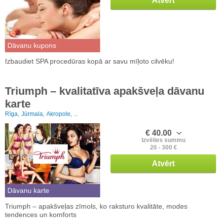
Atvērt
Dāvanu kupons
Izbaudiet SPA procedūras kopā ar savu mīļoto cilvēku!
Triumph – kvalitatīva apakšveļa dāvanu
karte
Rīga,
Jūrmala,
Akropole, ...
€ 40.00
Izvēlies summu
20 - 300 €
Atvērt
Dāvanu karte
Triumph – apakšveļas zīmols, ko raksturo kvalitāte, modes
tendences un komforts