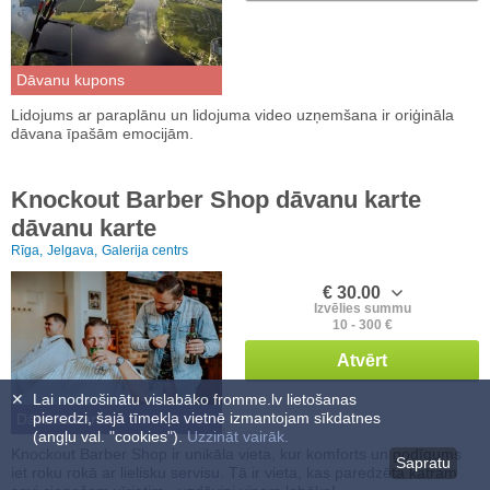
Dāvanu kupons
Lidojums ar paraplānu un lidojuma video uzņemšana ir oriģināla
dāvana īpašām emocijām.
Knockout Barber Shop dāvanu karte
dāvanu karte
Rīga,
Jelgava,
Galerija centrs
€ 30.00
Izvēlies summu
10 - 300 €
Atvērt
✕
Lai nodrošinātu vislabāko fromme.lv lietošanas
pieredzi, šajā tīmekļa vietnē izmantojam sīkdatnes
Dāvanu karte
(angļu val. "cookies").
Uzzināt vairāk.
Knockout Barber Shop ir unikāla vieta, kur komforts un godīgums
Sapratu
iet roku rokā ar lielisku servisu. Tā ir vieta, kas paredzēta katram