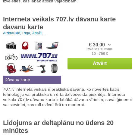
izvēlēties, kas labāk atbilst vajadzībām.
Interneta veikals 707.lv dāvanu karte
dāvanu karte
Aizkraukle,
Rīga,
Ādaži, ...
€ 30.00
Izvēlies summu
10 - 750 €
Atvērt
Dāvanu karte
707.lv interneta veikals ir praktiska dāvana, ko novērtēs katrs
tehnoloģiju vai praktiska un ērta dzīvesveida piekritējs. Interneta
veikala 707.lv dāvanu karte ir labākā dāvana vīrietim, savai ģimenei
vai sievietei, kas mīl dzīvot ērti un moderni.
Lidojums ar deltaplānu no ūdens 20
minūtes