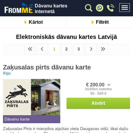
Dāvanu kartes
internetā
Kārtot
Filtrēt
Elektroniskās dāvanu kartes Latvijā
1
2
3
Zaķusalas pirts dāvanu karte
Rīga
€ 200.00
Izvēlies summu
50 - 500 €
Atvērt
Dāvanu karte
Zaķusalas Pirts ir mierpilna atpūtas vieta Daugavas vidū, tikai dažu