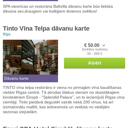
SPA viesnīcas un restorāna Baltvilla dāvanu karte būs lieliska
dāvana sev,draugiem vai kolēģiem ikvienos svētkos!
Tinto Vīna Telpa dāvanu karte
Rīga
€ 50.00
Izvēlies summu
30 - 300 €
Atvērt
Dāvanu karte
TINTO vīna telpa restorāns ir viena no pirmajām vīna baudīšanas
vietām Rīgas centrā. Tā atrodas blakus vienam no skaistākajiem
kinoteātriem Eiropā - “Splendid Palace”, un to iecienījuši Rīgas vīna
cienītāji. Tinto piedāvā degustēt vairāk nekā 200 vīnus, kā arī
izsmalcinātu maltīti, kas iedvesmota un veidota no vietējām
sezonas izejvielām.