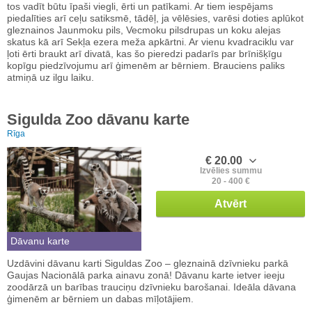
tos vadīt būtu īpaši viegli, ērti un patīkami. Ar tiem iespējams
piedalīties arī ceļu satiksmē, tādēļ, ja vēlēsies, varēsi doties aplūkot
gleznainos Jaunmoku pils, Vecmoku pilsdrupas un koku alejas
skatus kā arī Sekļa ezera meža apkārtni. Ar vienu kvadraciklu var
ļoti ērti braukt arī divatā, kas šo pieredzi padarīs par brīnišķīgu
kopīgu piedzīvojumu arī ģimenēm ar bērniem. Brauciens paliks
atmiņā uz ilgu laiku.
Sigulda Zoo dāvanu karte
Rīga
€ 20.00
Izvēlies summu
20 - 400 €
Atvērt
Dāvanu karte
Uzdāvini dāvanu karti Siguldas Zoo – gleznainā dzīvnieku parkā
Gaujas Nacionālā parka ainavu zonā! Dāvanu karte ietver ieeju
zoodārzā un barības trauciņu dzīvnieku barošanai. Ideāla dāvana
ģimenēm ar bērniem un dabas mīļotājiem.