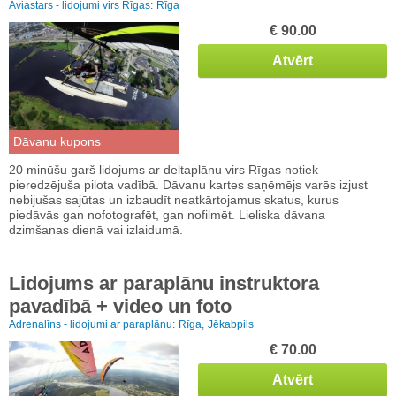
Aviastars - lidojumi virs Rīgas:
Rīga
€ 90.00
Atvērt
Dāvanu kupons
20 minūšu garš lidojums ar deltaplānu virs Rīgas notiek
pieredzējuša pilota vadībā. Dāvanu kartes saņēmējs varēs izjust
nebijušas sajūtas un izbaudīt neatkārtojamus skatus, kurus
piedāvās gan nofotografēt, gan nofilmēt. Lieliska dāvana
dzimšanas dienā vai izlaidumā.
Lidojums ar paraplānu instruktora
pavadībā + video un foto
Adrenalīns - lidojumi ar paraplānu:
Rīga,
Jēkabpils
€ 70.00
Atvērt