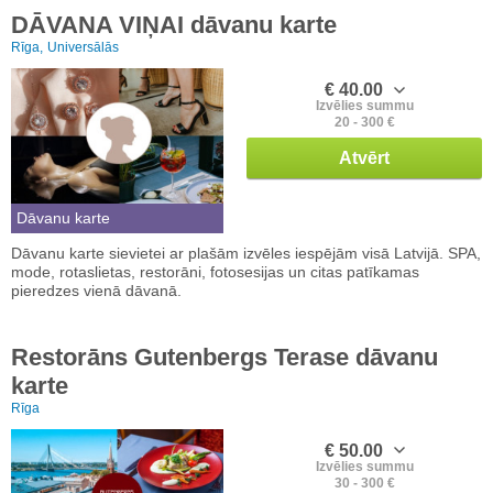
DĀVANA VIŅAI dāvanu karte
Rīga,
Universālās
€ 40.00
Izvēlies summu
20 - 300 €
Atvērt
Dāvanu karte
Dāvanu karte sievietei ar plašām izvēles iespējām visā Latvijā. SPA,
mode, rotaslietas, restorāni, fotosesijas un citas patīkamas
pieredzes vienā dāvanā.
Restorāns Gutenbergs Terase dāvanu
karte
Rīga
€ 50.00
Izvēlies summu
30 - 300 €