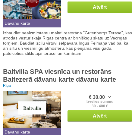
Atvērt
Dāvanu karte
Izbaudiet neaizmirstamu maltīti restorānā "Gutenbergs Terase", kas
atrodas vēsturiskajā Rīgas centrā ar brīnišķīgu skatu uz Vecrīgas
torņiem. Baudiet izcilu virtuvi šefpavāra Ingus Felmaņa vadībā, kā
arī siltu un viesmīlīgu atmosfēru, kas pieejama visu gadu,
pateicoties stiklotajai terasei un kamīnam.
Baltvilla SPA viesnīca un restorāns
Baltezerā dāvanu karte dāvanu karte
Rīga
€ 30.00
Izvēlies summu
30 - 400 €
Atvērt
Dāvanu karte