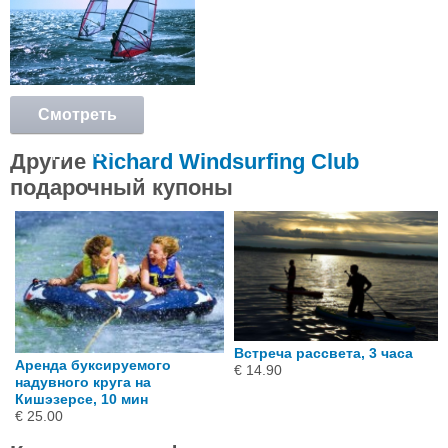
Смотреть
подробнее
Другие
Richard Windsurfing Club
подарочный купоны
Встреча рассвета, 3 часа
Аренда буксируемого
€ 14.90
надувного круга на
Кишэзерсе, 10 мин
€ 25.00