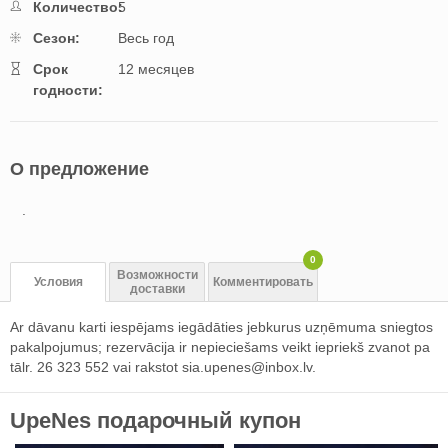
Количество:
5
Cезон:
Весь год
Cрок
12 месяцев
годности:
О предложение
.
0
Возможности
Условия
Комментировать
доставки
Ar dāvanu karti iespējams iegādāties jebkurus uzņēmuma sniegtos
pakalpojumus; rezervācija ir nepieciešams veikt iepriekš zvanot pa
tālr. 26 323 552 vai rakstot
sia.upenes@inbox.lv
.
UpeNes подарочный купон