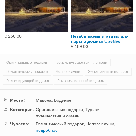
€ 250.00
Незабываемый отдых для
пары в домике UpeNes
€ 189.00
Оригинальные подарки
Туризм, путешествия и оmели
Романтический подарок
Человек души
Эксклюзивный подарок
Релаксирующий подарок
Развлекательный подарок
Mестo:
Мадона,
Видземе
Kатегория:
Оригинальные подарки,
Туризм,
путешествия и оmели
Чувства:
Романтический подарок,
Человек души,
подробнее