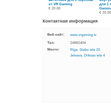
ерсоны от VR Gaming
от VR Gaming
для 1 
 30.00
€ 20.00
Gamin
€ 20.0
Контактная информация
Веб-сайт:
www.vrgaming.lv
Тел:
24882404
Mесто:
Rīga, Stabu iela 20
Jelvava, Driksas iela 4