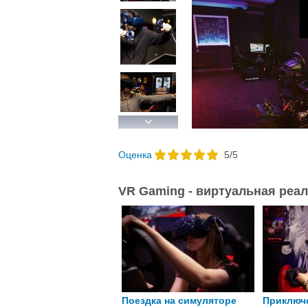
Next
Oценка
5
/
5
VR Gaming - виртуальная реа
здка на гоночном
Поездка на симуляторе
Приключ