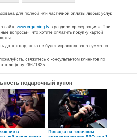
зована для полной или частичной оплаты любых услуг,
на сайте
www.vrgaming.lv
в разделе «резервация». При
ные вопросы», что хотите оплатить покупку картой
карты.
ь до тех пор, пока не будет израсходована сумма на
 пожалуйста, свяжитесь с консультантом клиентов по
по телефону 26671825
льность подарочный купон
ючение в
Поездка на гоночном
Поездка на
альной реальности
автосимуляторе PRO для 1
автогонок 