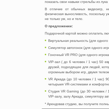
показать свои навыки стрельбы из лука
В отличие от обычных видеоигр, н
физическая выносливость, поскольку уж
не только ум, но и тело.
О предложении:
Подарочной картой можно оплатить лю
Виртуальная реальность (для одного и
Симулятор автогонок (для одного игро
Гоночный VR PRO (для одного игрока 
VIP-зал ( до 6 человек / 1 час) 50 
друзей, подходящее для людей, кот
огромным выбором игр, двумя телеэ
VR Аркада (до 10 человек / 1 час) 
четырьмя VR-системами и комфортно
Студия VR Gaming (до 30 человек / 1
VIP-залу, залу Аркада, симулятору авт
* Арендовав студию, вы получите полн