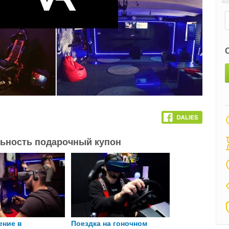
льность подарочный купон
ение в
Поездка на гоночном
Поездка на си