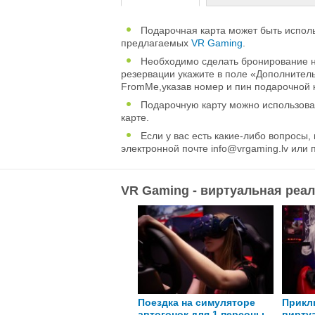
Подарочная карта может быть исполь
предлагаемых
VR Gaming
.
Необходимо сделать бронирование 
резервации укажите в поле «Дополнитель
FromMe,указав номер и пин подарочной 
Подарочную карту можно использоват
карте.
Если у вас есть какие-либо вопросы,
электронной почте
info@vrgaming.lv
или 
VR Gaming - виртуальная реа
оездка на гоночном
Поездка на симуляторе
Прикл
втосимуляторе PRO для 1
автогонок для 1 персоны
вирту