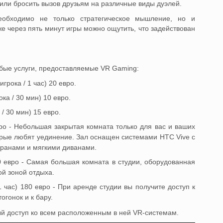
 или бросить вызов друзьям на различные виды дуэлей.
еобходимо не только стратегическое мышление, но и
е через пять минут игры можно ощутить, что задействован
бые услуги, предоставляемые VR Gaming:
грока / 1 час) 20 евро.
ка / 30 мин) 10 евро.
/ 30 мин) 15 евро.
евро - Небольшая закрытая комната только для вас и ваших
орые любят уединение. Зал оснащен системами HTC Vive с
кранами и мягкими диванами.
90 евро - Самая большая комната в студии, оборудованная
й зоной отдыха.
 час) 180 евро - При аренде студии вы получите доступ к
огонок и к бару.
ый доступ ко всем расположенным в ней VR-системам.