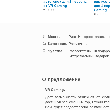
осимуляторе PRO для 1
автогонок для 1 персоны
виртуал
соны от VR Gaming
от VR Gaming
для 1 пе
.00
€ 20.00
Gaming
€ 20.00
Mестo:
Рига,
Интернет-магазины
Kатегория:
Развлечения
Чувства:
Развлекательный подаро
Экстремальный подарок
О предложение
VR Gaming:
Даст возможность отвлечься от скуч
достигнув заснеженных гор, глубин ко
Вам будет предоставлена ​​возможност