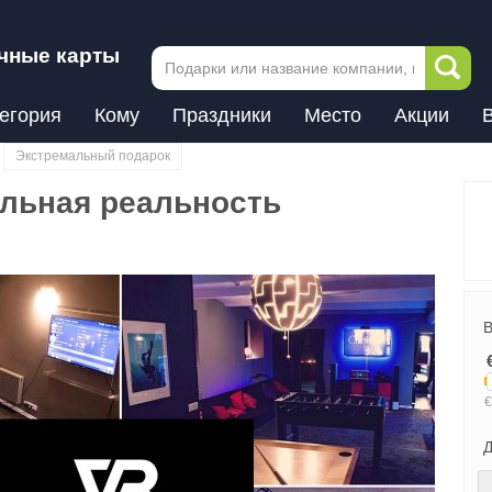
чные карты
егория
Кому
Праздники
Место
Акции
Экстремальный подарок
альная реальность
В
Д
Next