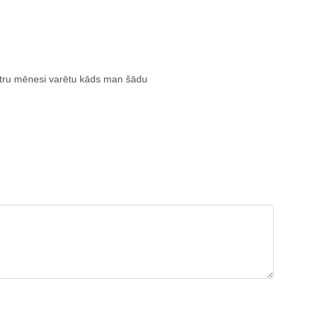
atru mēnesi varētu kāds man šādu