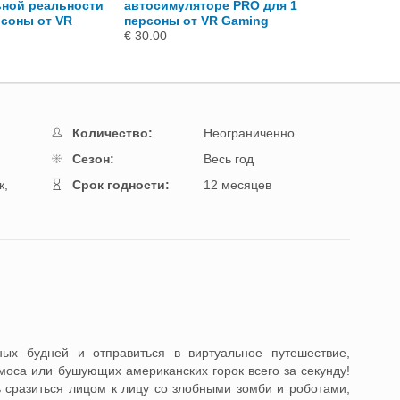
ьной реальности
автосимуляторе PRO для 1
автогонок для
рсоны от VR
персоны от VR Gaming
от VR Gaming
€ 30.00
€ 20.00
Количество:
Неограниченно
Cезон:
Весь год
к,
Cрок годности:
12 месяцев
ных будней и отправиться в виртуальное путешествие,
смоса или бушующих американских горок всего за секунду!
ь сразиться лицом к лицу со злобными зомби и роботами,