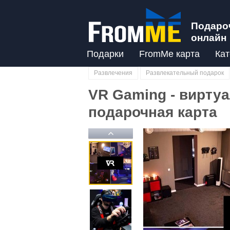
Подаро
онлайн
Подарки
FromMe карта
Кат
Развлечения
Развлекательный подарок
VR Gaming - вирту
подарочная карта
Previous
Previous