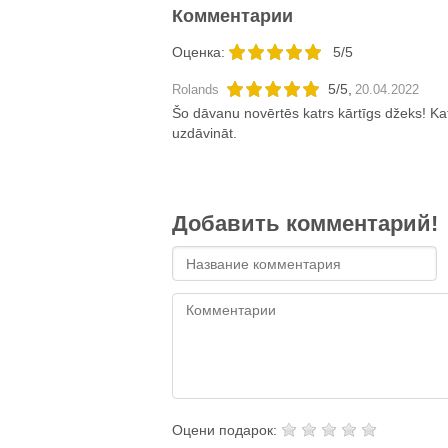
Комментарии
Oценка:
5/5
5
/
5
,
Rolands
20.04.2022
Šo dāvanu novērtēs katrs kārtīgs džeks! K
uzdāvināt.
Добавить комментарий!
Оцени подарок: