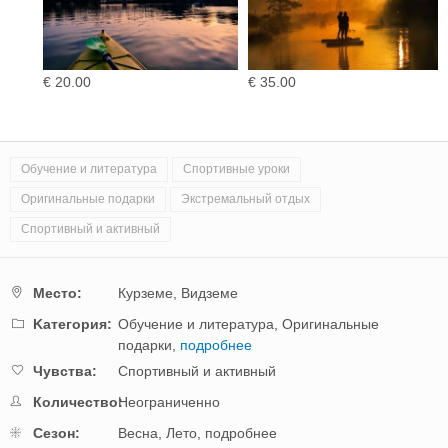
€ 20.00
€ 35.00
Обучение и литература
Спортивные уроки
Оригинальные подарки
Экстремальный отдых
Спортивный и активный
Mестo:
Курземе,
Видземе
Kатегория:
Обучение и литература,
Оригинальные
подарки,
подробнее
Чувства:
Спортивный и активный
Количество:
Неограниченно
Cезон:
Весна,
Лето,
подробнее