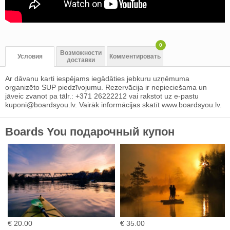
0
Возможности
Условия
Комментировать
доставки
Ar dāvanu karti iespējams iegādāties jebkuru uzņēmuma
organizēto SUP piedzīvojumu. Rezervācija ir nepieciešama un
jāveic zvanot pa tālr.: +371 26222212 vai rakstot uz e-pastu
kuponi@boardsyou.lv
. Vairāk informācijas skatīt www.boardsyou.lv.
Boards You подарочный купон
€ 20.00
€ 35.00