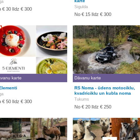
karte
ga
Sigulda
 € 30 līdz € 300
No € 15 līdz € 300
vanu karte
Dāvanu karte
Elementi
RS Noma - ūdens motociklu,
kvadriciklu un kubla noma
ga
Tukums
 € 50 līdz € 300
No € 20 līdz € 250