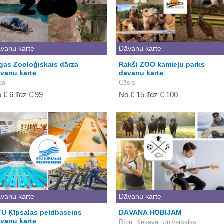
vanu karte
Dāvanu karte
gas Zooloģiskais dārza
Rakši ZOO kamieļu parks
vanu karte
dāvanu karte
ga
Cēsis
 € 6 līdz € 99
No € 15 līdz € 100
vanu karte
Dāvanu karte
U Ķīpsalas peldbaseins
DĀVANA HOBIJAM
vanu karte
Rīga, Ķekava, Universālās