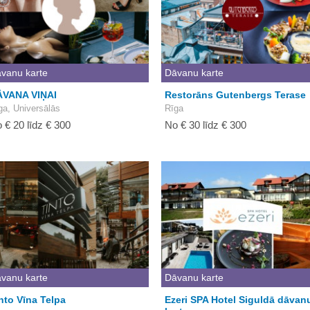
vanu karte
Dāvanu karte
ĀVANA VIŅAI
Restorāns Gutenbergs Terase
ga, Universālās
Rīga
 € 20 līdz € 300
No € 30 līdz € 300
vanu karte
Dāvanu karte
nto Vīna Telpa
Ezeri SPA Hotel Siguldā dāvan