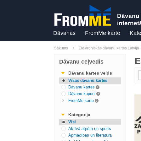
Dāvanu 
internet
Dāvanas
FromMe karte
Kate
Sākums
Elektroniskās dāvanu kartes Latvijā
E
Dāvanu ceļvedis
Dāvanu kartes veids
Visas dāvanu kartes
Dāvanu kartes
Dāvanu kuponi
FromMe karte
Kategorija
Visi
Aktīvā atpūta un sports
Apmācības un literatūra