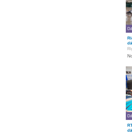
Dā
Rī
dā
Rī
No
Dā
RT
dā