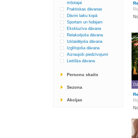
mīļotajai
Re
Praktiskas dāvanas
Rī
Dāvini laiku kopā
No
Sportam un hobijam
Ekskluzīva dāvana
Relaksējoša dāvana
Izklaidējoša dāvana
Izglītojoša dāvana
Aizraujoši piedzīvojumi
Lietišķa dāvana
Personu skaits
Dā
Sezona
R
Akcijas
Rī
No