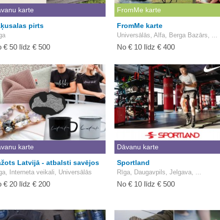
vanu karte
FromMe karte
ķusalas pirts
FromMe karte
ga
Universālās, Alfa, Berga Bazārs, ...
 € 50 līdz € 500
No € 10 līdz € 400
vanu karte
Dāvanu karte
žots Latvijā - atbalsti savējos
Sportland
ga, Interneta veikali, Universālās
Rīga, Daugavpils, Jelgava, ...
 € 20 līdz € 200
No € 10 līdz € 500