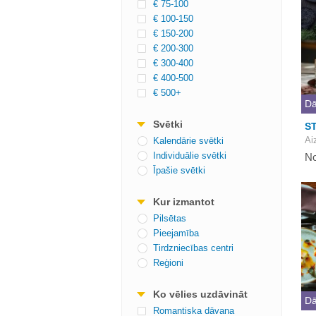
€ 75-100
€ 100-150
€ 150-200
€ 200-300
€ 300-400
€ 400-500
€ 500+
Dā
Svētki
ST
Ai
Kalendārie svētki
Individuālie svētki
No
Īpašie svētki
Kur izmantot
Pilsētas
Pieejamība
Tirdzniecības centri
Reģioni
Ko vēlies uzdāvināt
Dā
Romantiska dāvana