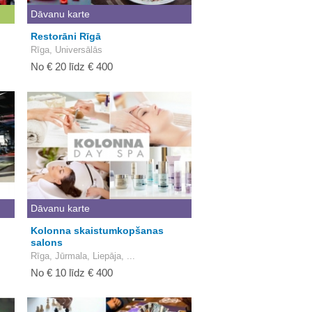
Dāvanu karte
Restorāni Rīgā
Rīga, Universālās
No € 20 līdz € 400
Dāvanu karte
Kolonna skaistumkopšanas
salons
Rīga, Jūrmala, Liepāja, ...
No € 10 līdz € 400