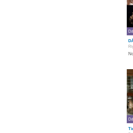
Dā
D
Rī
No
Dā
Ti