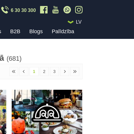
6 30 30 300
LV
s
B2B
Blogs
Palīdzība
jā
(681)
1
2
3