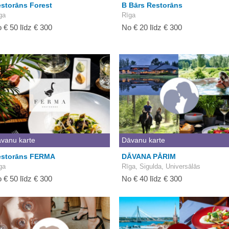
storāns Forest
B Bārs Restorāns
ga
Rīga
 € 50 līdz € 300
No € 20 līdz € 300
vanu karte
Dāvanu karte
estorāns FERMA
DĀVANA PĀRIM
ga
Rīga, Sigulda, Universālās
 € 50 līdz € 300
No € 40 līdz € 300