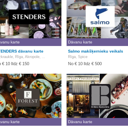
vanu karte
Dāvanu karte
ENDERS dāvanu karte
Salmo makšķernieku veikals
zkraukle, Rīga, Akropole, ...
Rīga, Spice
 € 10 līdz € 150
No € 10 līdz € 500
vanu karte
Dāvanu karte