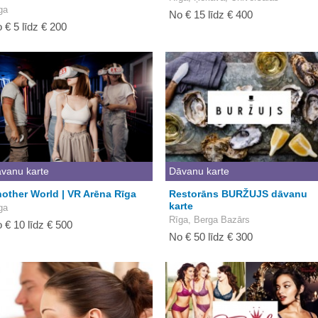
ga
No € 15 līdz € 400
 € 5 līdz € 200
vanu karte
Dāvanu karte
other World | VR Arēna Rīga
Restorāns BURŽUJS dāvanu
karte
ga
Rīga, Berga Bazārs
 € 10 līdz € 500
No € 50 līdz € 300