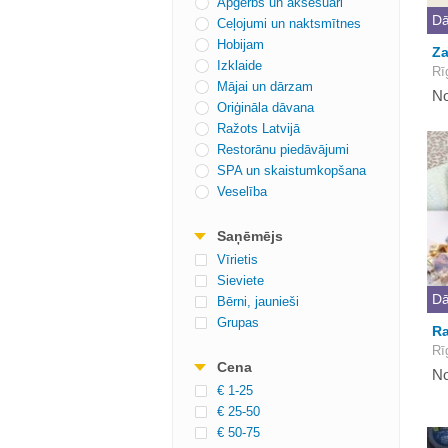
Apģērbs un aksesuāri
Dā
Ceļojumi un naktsmītnes
Hobijam
Za
Izklaide
Rī
Mājai un dārzam
No
Oriģināla dāvana
Ražots Latvijā
Restorānu piedāvājumi
SPA un skaistumkopšana
Veselība
Saņēmējs
Vīrietis
Sieviete
Dā
Bērni, jaunieši
Grupas
Ra
Rī
Cena
No
€ 1-25
€ 25-50
€ 50-75