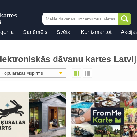
kartes
ā
gorija
Saņēmējs
Svētki
Kur izmantot
Akcija
lektroniskās dāvanu kartes Latvi
Populārākās vispirms