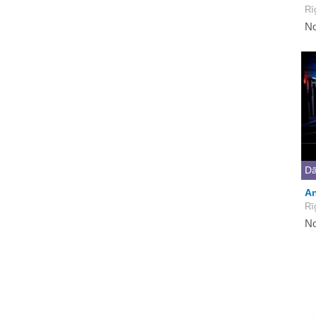
Rī
No
Dā
An
Rī
No