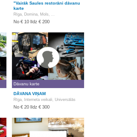
"Vairāk Saules restorāni dāvanu
karte
Rīga, Domina, Mols, ...
No € 10 līdz € 200
Dāvanu karte
DĀVANA VIŅAM
Rīga, Interneta veikali, Universālās
No € 20 līdz € 300