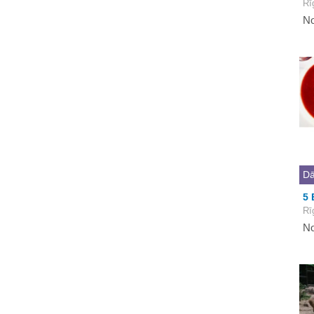
Rī
No
Dā
5 
Rī
No