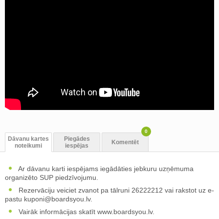
0
Dāvanu kartes
Piegādes
Komentēt
noteikumi
iespējas
Ar dāvanu karti iespējams iegādāties jebkuru uzņēmuma
organizēto SUP piedzīvojumu.
Rezervāciju veiciet zvanot pa tālruni 26222212 vai rakstot uz e-
pastu
kuponi@boardsyou.lv
.
Vairāk informācijas skatīt www.boardsyou.lv.