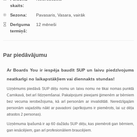
skaits:
Sezona:
Pavasaris,
Vasara,
vairāk
Derīguma
12 mēneši
termiņš:
Par piedāvājumu
Ar Boards You ir iespēja baudīt SUP un laivu piedzīvojums
neatkarīgi no laikapstākļiem vai diennakts stundas!
Uzņēmums piedāvā SUP dēļu nomu un laivu nomu ne tikai nomas punktā
Carnikavā, bet arī līdzņemšanai. Pakalpojumi pieejami ģimenēm ar bērniem
bez vecuma ierobežojuma, kā arī personām ar invaliditāti. Neredzīgajām
personām vajadzētu nākt ar pavadoni (aprīkojums ir piemērots, lai uz dēļa
atrastos 2 personas).
Uzņēmuma īpašumā ir ap 60 dažādu SUP dēļu, kas piemēroti gan bērniem,
gan iesācējiem, gan arī profesionāliem braucējiem.