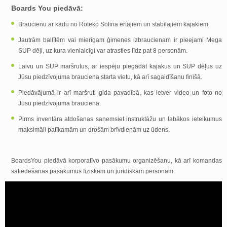
Boards You piedāvā:
Braucienu ar kādu no Roteko Solina ērtajiem un stabilajiem kajakiem.
Jautrām ballītēm vai mierīgam ģimenes izbraucienam ir pieejami Mega
SUP dēļi, uz kura vienlaicīgi var atrasties līdz pat 8 personām.
Laivu un SUP maršrutus, ar iespēju piegādāt kajakus un SUP dēļus uz
Jūsu piedzīvojuma brauciena starta vietu, kā arī sagaidīšanu finišā.
Piedāvājumā ir arī maršruti gida pavadībā, kas ietver video un foto no
Jūsu piedzīvojuma brauciena.
Pirms inventāra atdošanas saņemsiet instruktāžu un labākos ieteikumus
maksimāli patīkamām un drošām brīvdienām uz ūdens.
BoardsYou piedāvā korporatīvo pasākumu organizēšanu, kā arī komandas
saliedēšanas pasākumus fiziskām un juridiskām personām.