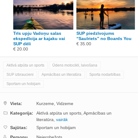
Trīs upju Vadoņu salas
SUP piedzīvojums
You
ekspedīcija ar kajaku vai
“Saulriets” no Boards You
SUP dēli
€ 35.00
€ 20.00
Aktīvā atpūta un sports
Ūdens motocikli, laivošana
SUP izbraucieni
Apmācības un literatūra
Sporta nodarbības
Sportam un hobijam
Vieta:
Kurzeme,
Vidzeme
Kategorija:
Aktīvā atpūta un sports,
Apmācības un
literatūra,
vairāk
Sajūtas:
Sportam un hobijam
Personu
Neierobežots