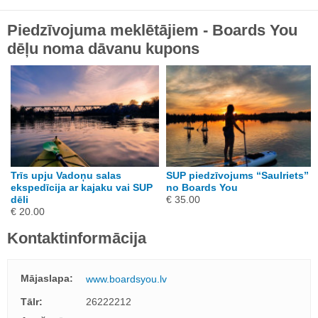
Piedzīvojuma meklētājiem - Boards You
dēļu noma dāvanu kupons
Trīs upju Vadoņu salas
SUP piedzīvojums “Saulriets”
ekspedīcija ar kajaku vai SUP
no Boards You
dēli
€ 35.00
€ 20.00
Kontaktinformācija
Mājaslapa:
www.boardsyou.lv
Tālr:
26222212