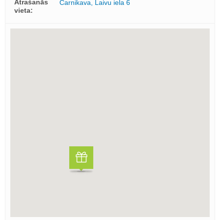
Atrašanās
Carnikava, Laivu iela 6
vieta: