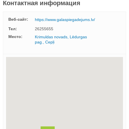
Контактная информация
Веб-сайт:
https://www.galaspiegadejums.lv/
Тел:
26255655
Mесто:
Krimuldas novads, Lēdurgas
pag., Cepļi