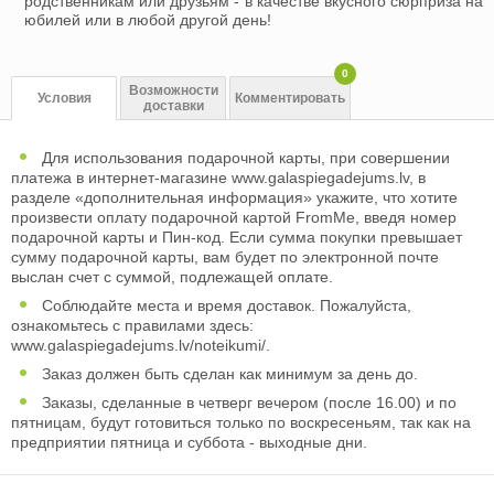
родственникам или друзьям - в качестве вкусного сюрприза на
юбилей или в любой другой день!
0
Возможности
Условия
Комментировать
доставки
Для использования подарочной карты, при совершении
платежа в интернет-магазине www.galaspiegadejums.lv, в
разделе «дополнительная информация» укажите, что хотите
произвести оплату подарочной картой FromMe, введя номер
подарочной карты и Пин-код. Если сумма покупки превышает
сумму подарочной карты, вам будет по электронной почте
выслан счет с суммой, подлежащей оплате.
Соблюдайте места и время доставок. Пожалуйста,
ознакомьтесь с правилами здесь:
www.galaspiegadejums.lv/noteikumi/.
Заказ должен быть сделан как минимум за день до.
Заказы, сделанные в четверг вечером (после 16.00) и по
пятницам, будут готовиться только по воскресеньям, так как на
предприятии пятница и суббота - выходные дни.