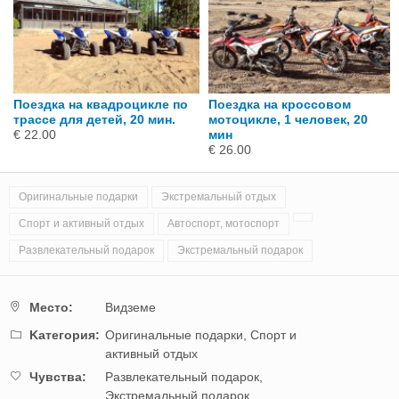
Поездка на квадроцикле по
Поездка на кроссовом
трассе для детей, 20 мин.
мотоцикле, 1 человек, 20
€ 22.00
мин
€ 26.00
Оригинальные подарки
Экстремальный отдых
Спорт и активный отдых
Автоспорт, мотоспорт
Развлекательный подарок
Экстремальный подарок
Mестo:
Видземе
Kатегория:
Оригинальные подарки,
Спорт и
активный отдых
Чувства:
Развлекательный подарок,
Экстремальный подарок