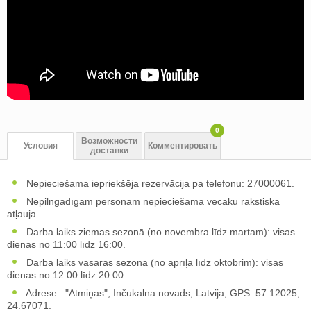
0
Возможности
Условия
Комментировать
доставки
Nepieciešama iepriekšēja rezervācija pa telefonu: 27000061.
Nepilngadīgām personām nepieciešama vecāku rakstiska
atļauja.
Darba laiks ziemas sezonā (no novembra līdz martam): visas
dienas no 11:00 līdz 16:00.
Darba laiks vasaras sezonā (no aprīļa līdz oktobrim): visas
dienas no 12:00 līdz 20:00.
Adrese: "Atmiņas", Inčukalna novads, Latvija, GPS: 57.12025,
24.67071.