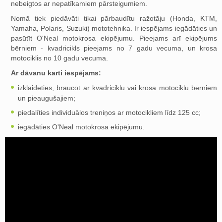
nebeigtos ar nepatīkamiem pārsteigumiem.
Nomā tiek piedāvāti tikai pārbaudītu ražotāju (Honda, KTM,
Yamaha, Polaris, Suzuki) mototehnika. Ir iespējams iegādāties un
pasūtīt O'Neal motokrosa ekipējumu. Pieejams arī ekipējums
bērniem - kvadricikls pieejams no 7 gadu vecuma, un krosa
motociklis no 10 gadu vecuma.
Ar dāvanu karti iespējams:
izklaidēties, braucot ar kvadriciklu vai krosa motociklu bērniem
un pieaugušajiem;
piedalīties individuālos treniņos ar motocikliem līdz 125 cc;
iegādāties O'Neal motokrosa ekipējumu.