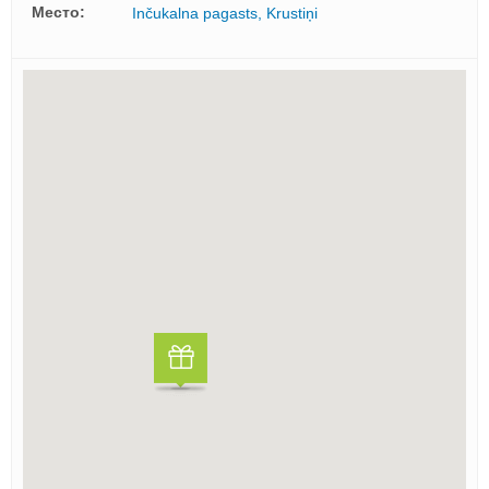
Mесто:
Inčukalna pagasts, Krustiņi