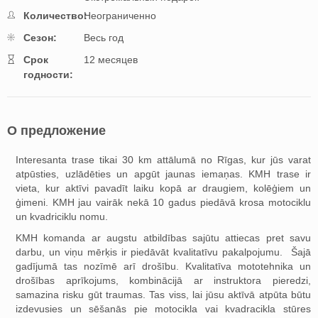
Количество:
Неограниченно
Cезон:
Весь год
Cрок
12 месяцев
годности:
О предложение
Interesanta trase tikai 30 km attālumā no Rīgas, kur jūs varat
atpūsties, uzlādēties un apgūt jaunas iemaņas. KMH trase ir
vieta, kur aktīvi pavadīt laiku kopā ar draugiem, kolēģiem un
ģimeni. KMH jau vairāk nekā 10 gadus piedāvā krosa motociklu
un kvadriciklu nomu.
KMH komanda ar augstu atbildības sajūtu attiecas pret savu
darbu, un viņu mērķis ir piedāvāt kvalitatīvu pakalpojumu. Šajā
gadījumā tas nozīmē arī drošību. Kvalitatīva mototehnika un
drošības aprīkojums, kombinācijā ar instruktora pieredzi,
samazina risku gūt traumas. Tas viss, lai jūsu aktīvā atpūta būtu
izdevusies un sēšanās pie motocikla vai kvadracikla stūres