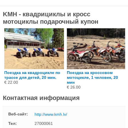
KMH - квадрициклы и кросс
мотоциклы подарочный купон
Поездка на квадроцикле по
Поездка на кроссовом
трассе для детей, 20 мин.
мотоцикле, 1 человек, 20
€ 22.00
мин
€ 26.00
Контактная информация
Веб-сайт:
http://www.kmh.lv/
Тел:
27000061