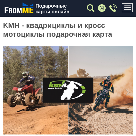
Подарочные
карты онлайн
KMH - квадрициклы и кросс
мотоциклы подарочная карта
Previous
Nex