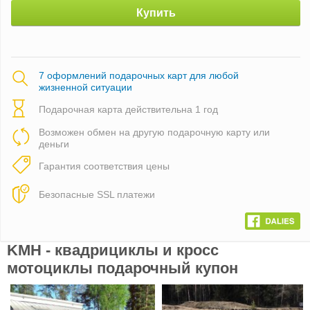
Купить
7 оформлений подарочных карт для любой
жизненной ситуации
Подарочная карта действительна 1 год
Возможен обмен на другую подарочную карту или
деньги
Гарантия соответствия цены
Безопасные SSL платежи
KMH - квадрициклы и кросс
мотоциклы подарочный купон