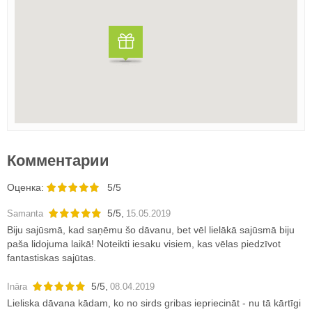
Комментарии
Oценка:
5/5
5
/
5
,
Samanta
15.05.2019
Biju sajūsmā, kad saņēmu šo dāvanu, bet vēl lielākā sajūsmā biju
paša lidojuma laikā! Noteikti iesaku visiem, kas vēlas piedzīvot
fantastiskas sajūtas.
5
/
5
,
Ināra
08.04.2019
Lieliska dāvana kādam, ko no sirds gribas iepriecināt - nu tā kārtīgi