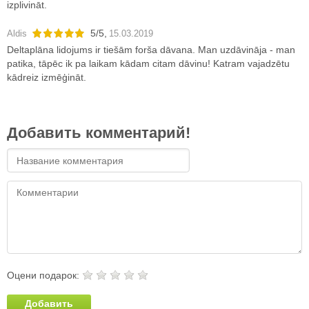
izplivināt.
5
/
5
,
Aldis
15.03.2019
Deltaplāna lidojums ir tiešām forša dāvana. Man uzdāvināja - man
patika, tāpēc ik pa laikam kādam citam dāvinu! Katram vajadzētu
kādreiz izmēģināt.
Добавить комментарий!
Оцени подарок:
Добавить