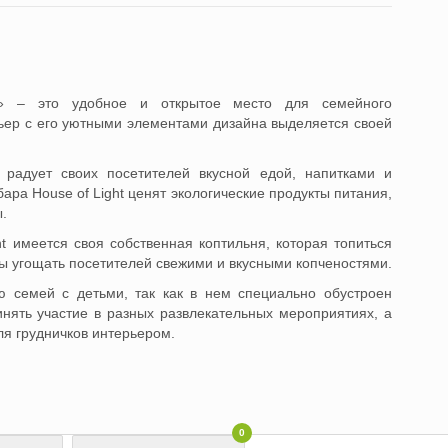
ht» – это удобное и открытое место для семейного
ер с его уютными элементами дизайна выделяется своей
t радует своих посетителей вкусной едой, напитками и
ра House of Light ценят экологические продукты питания,
.
ht имеется своя собственная коптильня, которая топиться
бы угощать посетителей свежими и вкусными копченостями.
ю семей с детьми, так как в нем специально обустроен
инять участие в разных развлекательных мероприятиях, а
я грудничков интерьером.
0