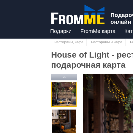
Подаро
онлайн
Подарки
FromMe карта
Кат
Рестораны, кафе
Рестораны и кафе
Р
House of Light - ре
подарочная карта
Previous
Previous