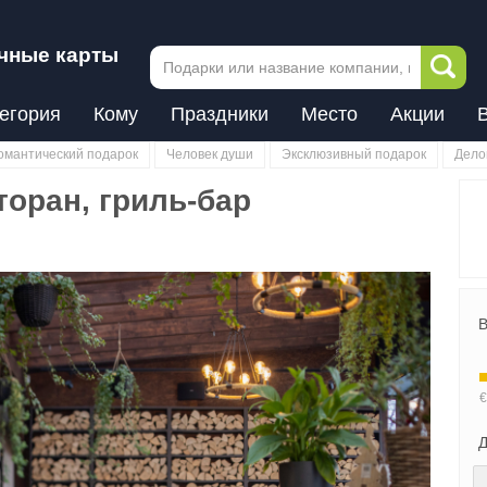
чные карты
егория
Кому
Праздники
Место
Акции
омантический подарок
Человек души
Эксклюзивный подарок
Дело
сторан, гриль-бар
В
Д
Next