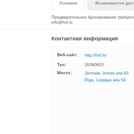
Условия
Возможности дос
Предварительное бронирование требуетс
info@hol.lv
.
Контактная информация
Веб-сайт:
http://hol.lv/
Тел:
26360603
Mесто:
Jūrmala, Jomas iela 63
Rīga, Liepājas iela 56