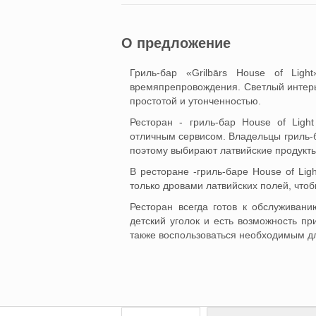
О предложение
Гриль-бар «Grilbārs House of Lig
времяпрепровождения. Светлый интерь
простотой и утонченностью.
Ресторан - гриль-бар House of Ligh
отличным сервисом. Владельцы гриль-ба
поэтому выбирают латвийские продукты
В ресторане -гриль-баре House of Lig
только дровами латвийских полей, что
Ресторан всегда готов к обслуживани
детский уголок и есть возможность пр
также воспользоваться необходимым дл