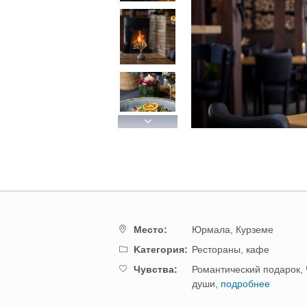
Next
Mестo:
Юрмала,
Курземе
Kатегория:
Рестораны, кафе
Чувства:
Романтический подарок,
души,
подробнее