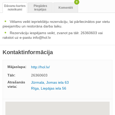
0
Dāvanu kartes
Piegādes
Komentēt
noteikumi
iespējas
Vēlams veikt iepriekšēju rezervāciju, lai pārliecinātos par vietu
pieejamību un restorāna darba laiku.
Rezervāciju iespējams veikt, zvanot pa tālr. 26360603 vai
rakstot uz e-pastu
info@hol.lv
Kontaktinformācija
Mājaslapa:
http://hol.lv/
Tālr:
26360603
Atrašanās
Jūrmala, Jomas iela 63
vieta:
Rīga, Liepājas iela 56