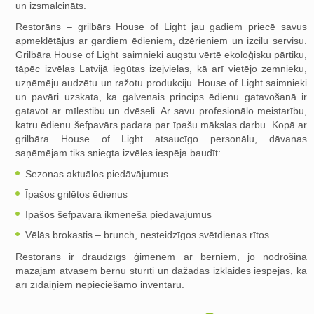
un izsmalcināts.
Restorāns – grilbārs House of Light jau gadiem priecē savus
apmeklētājus ar gardiem ēdieniem, dzērieniem un izcilu servisu.
Grilbāra House of Light saimnieki augstu vērtē ekoloģisku pārtiku,
tāpēc izvēlas Latvijā iegūtas izejvielas, kā arī vietējo zemnieku,
uzņēmēju audzētu un ražotu produkciju. House of Light saimnieki
un pavāri uzskata, ka galvenais princips ēdienu gatavošanā ir
gatavot ar mīlestibu un dvēseli. Ar savu profesionālo meistarību,
katru ēdienu šefpavārs padara par īpašu mākslas darbu. Kopā ar
grilbāra House of Light atsaucīgo personālu, dāvanas
saņēmējam tiks sniegta izvēles iespēja baudīt:
Sezonas aktuālos piedāvājumus
Īpašos grilētos ēdienus
Īpašos šefpavāra ikmēneša piedāvājumus
Vēlās brokastis – brunch, nesteidzīgos svētdienas rītos
Restorāns ir draudzīgs ģimenēm ar bērniem, jo nodrošina
mazajām atvasēm bērnu sturīti un dažādas izklaides iespējas, kā
arī zīdaiņiem nepieciešamo inventāru.