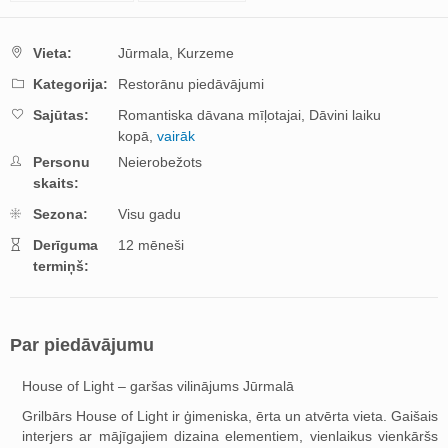
Vieta:
Jūrmala,
Kurzeme
Kategorija:
Restorānu piedāvājumi
Sajūtas:
Romantiska dāvana mīļotajai,
Dāvini laiku
kopā,
vairāk
Personu
Neierobežots
skaits:
Sezona:
Visu gadu
Derīguma
12 mēneši
termiņš:
Par piedāvājumu
House of Light – garšas vilinājums Jūrmalā
Grilbārs House of Light ir ģimeniska, ērta un atvērta vieta. Gaišais
interjers ar mājīgajiem dizaina elementiem, vienlaikus vienkāršs