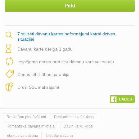
Pirkt
7 stilizēti dāvanu kartes noformējumi katrai dzīves
situācijai
Dāvanu karte derīga 1 gadu
Iespējama maiņa pret citu dāvanu karti vai naudu
Cenas atbilstības garantija
Droši SSL maksājumi
Restorānu piedāvājumi
Restorāni un kafejnīcas
Romantiska dāvana mīļotajai
Dāvini laiku kopā
Ekskluzīva dāvana
Lietišķa dāvana