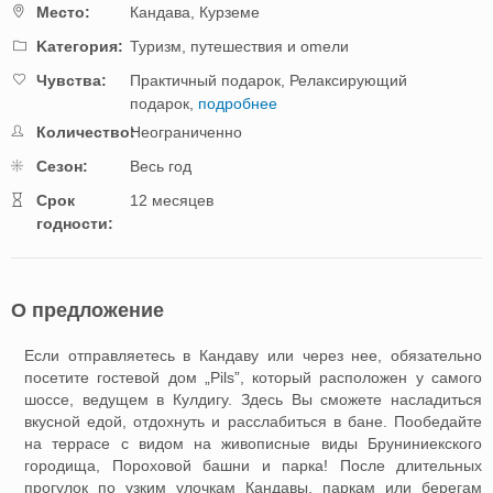
Mестo:
Кандавa,
Курземе
Kатегория:
Туризм, путешествия и оmели
Чувства:
Практичный подарок,
Релаксирующий
подарок,
подробнее
Количество:
Неограниченно
Cезон:
Весь год
Cрок
12 месяцев
годности:
О предложение
Если отправляетесь в Кандаву или через нее, обязательно
посетите гостевой дом „Pils”, который расположен у самого
шоссе, ведущем в Кулдигу. Здесь Вы сможете насладиться
вкусной едой, отдохнуть и расслабиться в бане. Пообедайте
на террасе с видом на живописные виды Бруниниекского
городища, Пороховой башни и парка! После длительных
прогулок по узким улочкам Кандавы, паркам или берегам