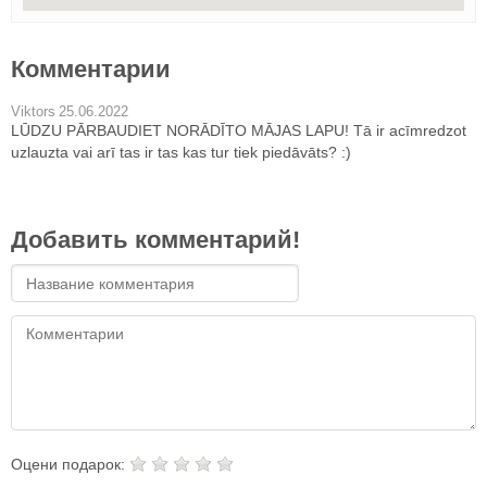
Комментарии
Viktors
25.06.2022
LŪDZU PĀRBAUDIET NORĀDĪTO MĀJAS LAPU! Tā ir acīmredzot
uzlauzta vai arī tas ir tas kas tur tiek piedāvāts? :)
Добавить комментарий!
Оцени подарок: