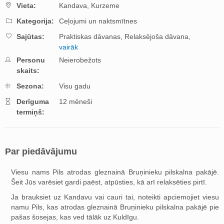
Vieta:
Kandava,
Kurzeme
Kategorija:
Ceļojumi un naktsmītnes
Sajūtas:
Praktiskas dāvanas,
Relaksējoša dāvana,
vairāk
Personu
Neierobežots
skaits:
Sezona:
Visu gadu
Derīguma
12 mēneši
termiņš:
Par piedāvājumu
Viesu nams Pils atrodas gleznainā Bruņinieku pilskalna pakājē.
Šeit Jūs varēsiet gardi paēst, atpūsties, kā arī relaksēties pirtī.
Ja brauksiet uz Kandavu vai cauri tai, noteikti apciemojiet viesu
namu Pils, kas atrodas gleznainā Bruņinieku pilskalna pakājē pie
pašas šosejas, kas ved tālāk uz Kuldīgu.