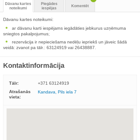
Dāvanu kartes
Piegādes
Komentēt
noteikumi
iespējas
Dāvanu kartes noteikumi:
ar dāvanu karti iespējams iegādāties jebkurus uzņēmuma
sniegtos pakalpojumus;
rezervācija ir nepieciešama nedēļu iepriekš un jāveic šādā
veidā: zvanot pa tālr.: 63124919 vai 26438887.
Kontaktinformācija
Tālr:
+371 63124919
Atrašanās
Kandava, Pils iela 7
vieta: