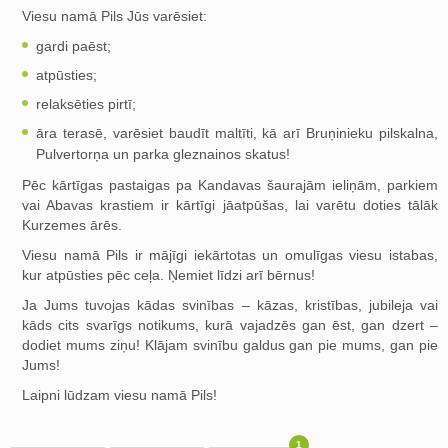
Viesu namā Pils Jūs varēsiet:
gardi paēst;
atpūsties;
relaksēties pirtī;
āra terasē, varēsiet baudīt maltīti, kā arī Bruņinieku pilskalna,
Pulvertorņa un parka gleznainos skatus!
Pēc kārtīgas pastaigas pa Kandavas šaurajām ieliņām, parkiem
vai Abavas krastiem ir kārtīgi jāatpūšas, lai varētu doties tālāk
Kurzemes ārēs.
Viesu namā Pils ir mājīgi iekārtotas un omulīgas viesu istabas,
kur atpūsties pēc ceļa. Ņemiet līdzi arī bērnus!
Ja Jums tuvojas kādas svinības – kāzas, kristības, jubileja vai
kāds cits svarīgs notikums, kurā vajadzēs gan ēst, gan dzert –
dodiet mums ziņu! Klājam svinību galdus gan pie mums, gan pie
Jums!
Laipni lūdzam viesu namā Pils!
1