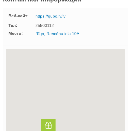
Веб-сайт:
https://qubo.lv/lv
Тел:
25500112
Mесто:
Rīga, Rencēnu iela 10A