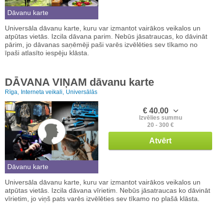
Dāvanu karte
Universāla dāvanu karte, kuru var izmantot vairākos veikalos un
atpūtas vietās. Izcila dāvana parim. Nebūs jāsatraucas, ko dāvināt
pārim, jo dāvanas saņēmēji paši varēs izvēlēties sev tīkamo no
īpaši atlasīto iespēju klāsta.
DĀVANA VIŅAM dāvanu karte
Rīga,
Interneta veikali,
Universālās
€ 40.00
Izvēlies summu
20 - 300 €
Atvērt
Dāvanu karte
Universāla dāvanu karte, kuru var izmantot vairākos veikalos un
atpūtas vietās. Izcila dāvana vīrietim. Nebūs jāsatraucas ko dāvināt
vīrietim, jo viņš pats varēs izvēlēties sev tīkamo no plašā klāsta.