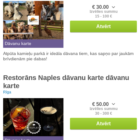
€ 30.00
Izvēlies summu
15 - 100 €
Atvērt
Dāvanu karte
Atpūta kamieļu parkā ir ideāla dāvana tiem, kas sapņo par jaukām
brīvdienām pie dabas!
Restorāns Naples dāvanu karte dāvanu
karte
Rīga
€ 50.00
Izvēlies summu
30 - 300 €
Atvērt