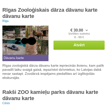
Rīgas Zooloģiskais dārza dāvanu karte
dāvanu karte
Rīga
€ 30.00
Izvēlies summu
6 - 99 €
Atvērt
Dāvanu karte
Rīgas zooloģiskā dārza dāvanu karte iepriecinās ikvienu, kam patīk
pavadīt laiku svaigā gaisā, iepazīstot dzīvniekus, ko Latvijas dabā
nevar sastapt. Zoodārzā iespējams piedalīties arī izglītojošās
ekskursijās.
Rakši ZOO kamieļu parks dāvanu karte
dāvanu karte
Cēsis