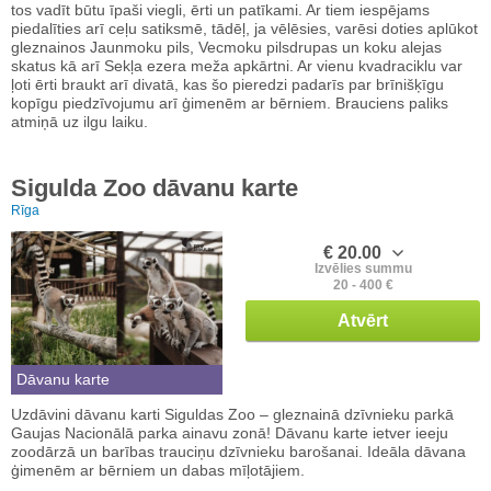
tos vadīt būtu īpaši viegli, ērti un patīkami. Ar tiem iespējams
piedalīties arī ceļu satiksmē, tādēļ, ja vēlēsies, varēsi doties aplūkot
gleznainos Jaunmoku pils, Vecmoku pilsdrupas un koku alejas
skatus kā arī Sekļa ezera meža apkārtni. Ar vienu kvadraciklu var
ļoti ērti braukt arī divatā, kas šo pieredzi padarīs par brīnišķīgu
kopīgu piedzīvojumu arī ģimenēm ar bērniem. Brauciens paliks
atmiņā uz ilgu laiku.
Sigulda Zoo dāvanu karte
Rīga
€ 20.00
Izvēlies summu
20 - 400 €
Atvērt
Dāvanu karte
Uzdāvini dāvanu karti Siguldas Zoo – gleznainā dzīvnieku parkā
Gaujas Nacionālā parka ainavu zonā! Dāvanu karte ietver ieeju
zoodārzā un barības trauciņu dzīvnieku barošanai. Ideāla dāvana
ģimenēm ar bērniem un dabas mīļotājiem.