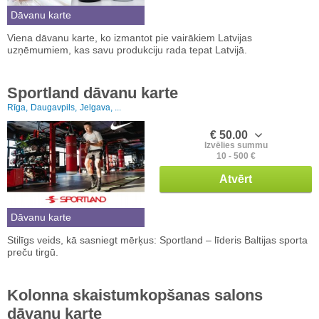
Dāvanu karte
Viena dāvanu karte, ko izmantot pie vairākiem Latvijas
uzņēmumiem, kas savu produkciju rada tepat Latvijā.
Sportland dāvanu karte
Rīga,
Daugavpils,
Jelgava, ...
€ 50.00
Izvēlies summu
10 - 500 €
Atvērt
Dāvanu karte
Stilīgs veids, kā sasniegt mērķus: Sportland – līderis Baltijas sporta
preču tirgū.
Kolonna skaistumkopšanas salons
dāvanu karte