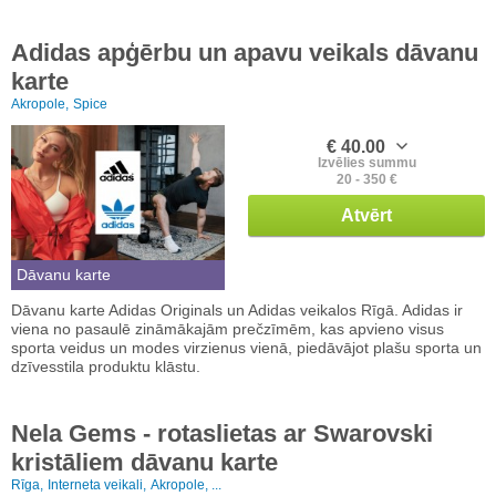
Adidas apģērbu un apavu veikals dāvanu
karte
Akropole,
Spice
€ 40.00
Izvēlies summu
20 - 350 €
Atvērt
Dāvanu karte
Dāvanu karte Adidas Originals un Adidas veikalos Rīgā. Adidas ir
viena no pasaulē zināmākajām prečzīmēm, kas apvieno visus
sporta veidus un modes virzienus vienā, piedāvājot plašu sporta un
dzīvesstila produktu klāstu.
Nela Gems - rotaslietas ar Swarovski
kristāliem dāvanu karte
Rīga,
Interneta veikali,
Akropole, ...