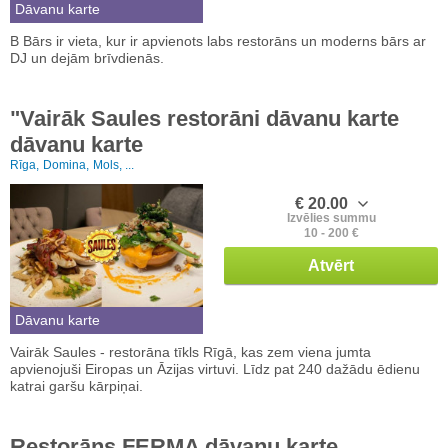
Dāvanu karte
B Bārs ir vieta, kur ir apvienots labs restorāns un moderns bārs ar
DJ un dejām brīvdienās.
"Vairāk Saules restorāni dāvanu karte
dāvanu karte
Rīga,
Domina,
Mols, ...
€ 20.00
Izvēlies summu
10 - 200 €
Atvērt
Dāvanu karte
Vairāk Saules - restorāna tīkls Rīgā, kas zem viena jumta
apvienojuši Eiropas un Āzijas virtuvi. Līdz pat 240 dažādu ēdienu
katrai garšu kārpiņai.
Restorāns FERMA dāvanu karte