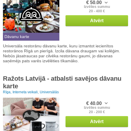
€ 50.00
Izvēlies summu
20 - 400 €
Atvērt
Dāvanu karte
Universāla restorānu dāvanu karte, kuru izmantot iecienītos
restorānos Rīgā un pierīgā. Izcila dāvana draugam vai kolēģim.
Nebūs jāsatraucas par cilvēka restorānu gaumi, jo dāvanas
saņēmējs pats varēs izvēlēties tīkamāko.
Ražots Latvijā - atbalsti savējos dāvanu
karte
Rīga,
Interneta veikali,
Universālās
€ 40.00
Izvēlies summu
20 - 200 €
Atvērt