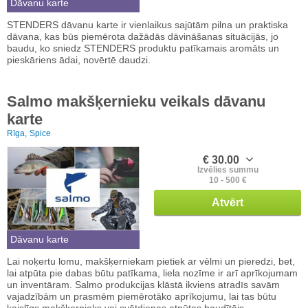
Dāvanu karte
STENDERS dāvanu karte ir vienlaikus sajūtām pilna un praktiska
dāvana, kas būs piemērota dažādās dāvināšanas situācijās, jo
baudu, ko sniedz STENDERS produktu patīkamais aromāts un
pieskāriens ādai, novērtē daudzi.
Salmo makšķernieku veikals dāvanu
karte
Rīga,
Spice
€ 30.00
Izvēlies summu
10 - 500 €
Atvērt
Dāvanu karte
Lai noķertu lomu, makšķerniekam pietiek ar vēlmi un pieredzi, bet,
lai atpūta pie dabas būtu patīkama, liela nozīme ir arī aprīkojumam
un inventāram. Salmo produkcijas klāstā ikviens atradīs savām
vajadzībām un prasmēm piemērotāko aprīkojumu, lai tas būtu
kaislīgs makšķernieks vai svētdienas atpūtas baudītājs.