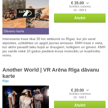
€ 35.00
Izvēlies summu
10 - 400 €
Atvērt
Dāvanu karte
Interesanta trase tikai 30 km attālumā no Rīgas, kur jūs varat
atpūsties, uzlādēties un apgūt jaunas iemaņas. KMH trase ir vieta,
kur aktīvi pavadīt laiku kopā ar draugiem, kolēģiem un ģimeni. KMH
jau vairāk nekā 10 gadus piedāvā krosa motociklu un kvadriciklu
nomu.
Another World | VR Arēna Rīga dāvanu
karte
Rīga
€ 20.00
Izvēlies summu
10 - 500 €
Atvērt