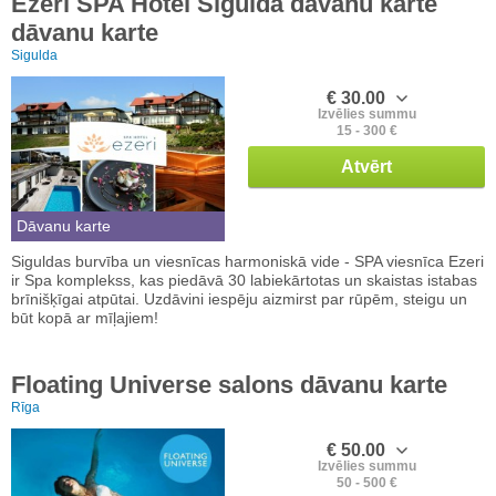
Ezeri SPA Hotel Siguldā dāvanu karte
dāvanu karte
Sigulda
€ 30.00
Izvēlies summu
15 - 300 €
Atvērt
Dāvanu karte
Siguldas burvība un viesnīcas harmoniskā vide - SPA viesnīca Ezeri
ir Spa komplekss, kas piedāvā 30 labiekārtotas un skaistas istabas
brīnišķīgai atpūtai. Uzdāvini iespēju aizmirst par rūpēm, steigu un
būt kopā ar mīļajiem!
Floating Universe salons dāvanu karte
Rīga
€ 50.00
Izvēlies summu
50 - 500 €