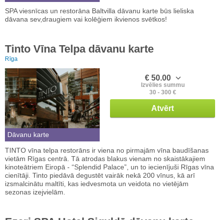
SPA viesnīcas un restorāna Baltvilla dāvanu karte būs lieliska
dāvana sev,draugiem vai kolēģiem ikvienos svētkos!
Tinto Vīna Telpa dāvanu karte
Rīga
€ 50.00
Izvēlies summu
30 - 300 €
Atvērt
Dāvanu karte
TINTO vīna telpa restorāns ir viena no pirmajām vīna baudīšanas
vietām Rīgas centrā. Tā atrodas blakus vienam no skaistākajiem
kinoteātriem Eiropā - “Splendid Palace”, un to iecienījuši Rīgas vīna
cienītāji. Tinto piedāvā degustēt vairāk nekā 200 vīnus, kā arī
izsmalcinātu maltīti, kas iedvesmota un veidota no vietējām
sezonas izejvielām.