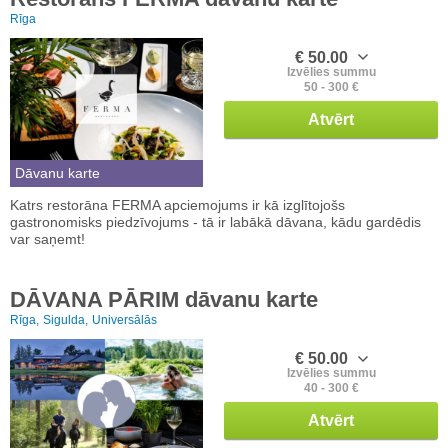
Rīga
€ 50.00
Izvēlies summu
50 - 300 €
Atvērt
Dāvanu karte
Katrs restorāna FERMA apciemojums ir kā izglītojošs
gastronomisks piedzīvojums - tā ir labākā dāvana, kādu gardēdis
var saņemt!
DĀVANA PĀRIM dāvanu karte
Rīga,
Sigulda,
Universālās
€ 50.00
Izvēlies summu
40 - 300 €
Atvērt