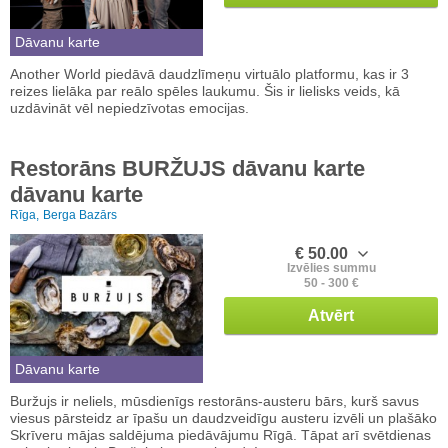
Dāvanu karte
Another World piedāvā daudzlīmeņu virtuālo platformu, kas ir 3
reizes lielāka par reālo spēles laukumu. Šis ir lielisks veids, kā
uzdāvināt vēl nepiedzīvotas emocijas.
Restorāns BURŽUJS dāvanu karte
dāvanu karte
Rīga,
Berga Bazārs
€ 50.00
Izvēlies summu
50 - 300 €
Atvērt
Dāvanu karte
Buržujs ir neliels, mūsdienīgs restorāns-austeru bārs, kurš savus
viesus pārsteidz ar īpašu un daudzveidīgu austeru izvēli un plašāko
Skrīveru mājas saldējuma piedāvājumu Rīgā. Tāpat arī svētdienas