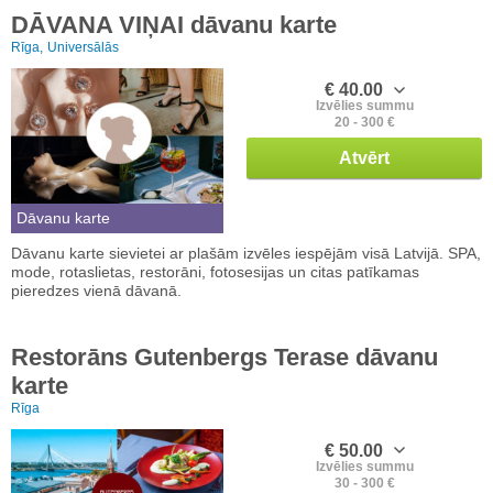
DĀVANA VIŅAI dāvanu karte
Rīga,
Universālās
€ 40.00
Izvēlies summu
20 - 300 €
Atvērt
Dāvanu karte
Dāvanu karte sievietei ar plašām izvēles iespējām visā Latvijā. SPA,
mode, rotaslietas, restorāni, fotosesijas un citas patīkamas
pieredzes vienā dāvanā.
Restorāns Gutenbergs Terase dāvanu
karte
Rīga
€ 50.00
Izvēlies summu
30 - 300 €