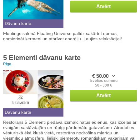
Atvērt
Dāvanu karte
Floutings salonā Floating Universe palīdz sakārtot domas,
nomierināt ķermeni un atbrīvot enerģiju. Ļaujies relaksācijai!
5 Elementi dāvanu karte
Rīga
€ 50.00
Izvēlies summu
50 - 300 €
Atvērt
Dāvanu karte
Restorāns 5 Elementi piedāvā izsmalcinātus ēdienus, kas izceļas ar
svaigām sastāvdaļām un rūpīgi pārdomātu gatavošanu. Atrodoties
vēsturiskā ēkā klusā vietā, restorāns nodrošina mierīgu un
viesmīlīgu atmosfēru, lieliski piemērotu romantiskām vakariņām vai