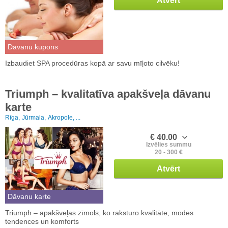
Atvērt
Dāvanu kupons
Izbaudiet SPA procedūras kopā ar savu mīļoto cilvēku!
Triumph – kvalitatīva apakšveļa dāvanu
karte
Rīga,
Jūrmala,
Akropole, ...
€ 40.00
Izvēlies summu
20 - 300 €
Atvērt
Dāvanu karte
Triumph – apakšveļas zīmols, ko raksturo kvalitāte, modes
tendences un komforts