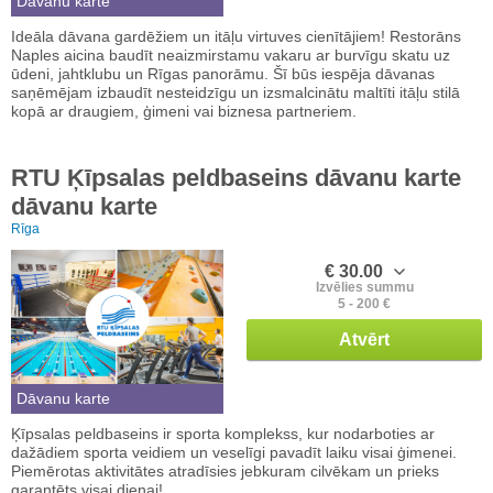
Dāvanu karte
Ideāla dāvana gardēžiem un itāļu virtuves cienītājiem! Restorāns
Naples aicina baudīt neaizmirstamu vakaru ar burvīgu skatu uz
ūdeni, jahtklubu un Rīgas panorāmu. Šī būs iespēja dāvanas
saņēmējam izbaudīt nesteidzīgu un izsmalcinātu maltīti itāļu stilā
kopā ar draugiem, ģimeni vai biznesa partneriem.
RTU Ķīpsalas peldbaseins dāvanu karte
dāvanu karte
Rīga
€ 30.00
Izvēlies summu
5 - 200 €
Atvērt
Dāvanu karte
Ķīpsalas peldbaseins ir sporta komplekss, kur nodarboties ar
dažādiem sporta veidiem un veselīgi pavadīt laiku visai ģimenei.
Piemērotas aktivitātes atradīsies jebkuram cilvēkam un prieks
garantēts visai dienai!