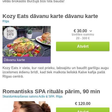
vēlās brokastis Buržujā būs īsta bauda!
Kozy Eats dāvanu karte dāvanu karte
Rīga
€ 30.00
Izvēlies summu
20 - 300 €
Atvērt
Dāvanu karte
Kozy Eats ir vieta, kur rast prieku, labsajūtu un baudīt garšīgu augu
izcelsmes ēdienu brīdī, kad tiek malkota lieliskā Kalve kafija pašā
Rīgas centrā.
Romantisks SPA rituāls pārim, 90 min
Skaistumkopšanas salons Activ & SPA:
Rīga
€ 120.00