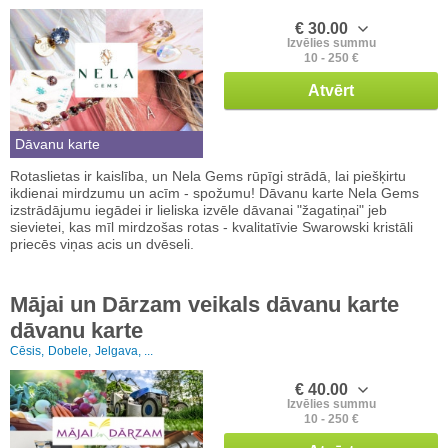
€ 30.00
Izvēlies summu
10 - 250 €
Atvērt
Dāvanu karte
Rotaslietas ir kaislība, un Nela Gems rūpīgi strādā, lai piešķirtu
ikdienai mirdzumu un acīm - spožumu! Dāvanu karte Nela Gems
izstrādājumu iegādei ir lieliska izvēle dāvanai "žagatiņai" jeb
sievietei, kas mīl mirdzošas rotas - kvalitatīvie Swarowski kristāli
priecēs viņas acis un dvēseli.
Mājai un Dārzam veikals dāvanu karte
dāvanu karte
Cēsis,
Dobele,
Jelgava, ...
€ 40.00
Izvēlies summu
10 - 250 €