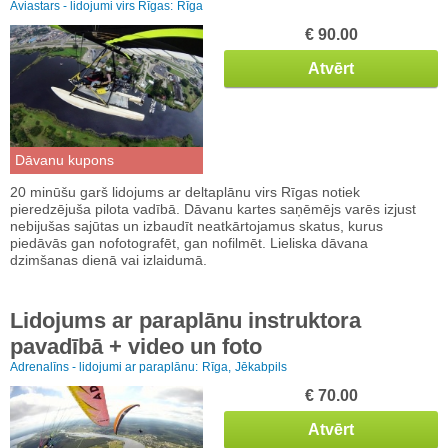
Aviastars - lidojumi virs Rīgas:
Rīga
€ 90.00
Atvērt
Dāvanu kupons
20 minūšu garš lidojums ar deltaplānu virs Rīgas notiek
pieredzējuša pilota vadībā. Dāvanu kartes saņēmējs varēs izjust
nebijušas sajūtas un izbaudīt neatkārtojamus skatus, kurus
piedāvās gan nofotografēt, gan nofilmēt. Lieliska dāvana
dzimšanas dienā vai izlaidumā.
Lidojums ar paraplānu instruktora
pavadībā + video un foto
Adrenalīns - lidojumi ar paraplānu:
Rīga,
Jēkabpils
€ 70.00
Atvērt