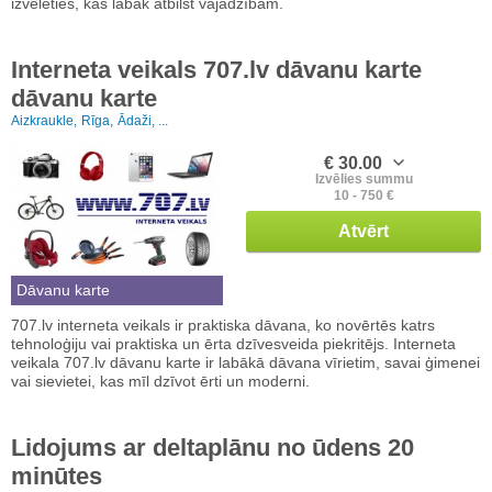
izvēlēties, kas labāk atbilst vajadzībām.
Interneta veikals 707.lv dāvanu karte
dāvanu karte
Aizkraukle,
Rīga,
Ādaži, ...
€ 30.00
Izvēlies summu
10 - 750 €
Atvērt
Dāvanu karte
707.lv interneta veikals ir praktiska dāvana, ko novērtēs katrs
tehnoloģiju vai praktiska un ērta dzīvesveida piekritējs. Interneta
veikala 707.lv dāvanu karte ir labākā dāvana vīrietim, savai ģimenei
vai sievietei, kas mīl dzīvot ērti un moderni.
Lidojums ar deltaplānu no ūdens 20
minūtes