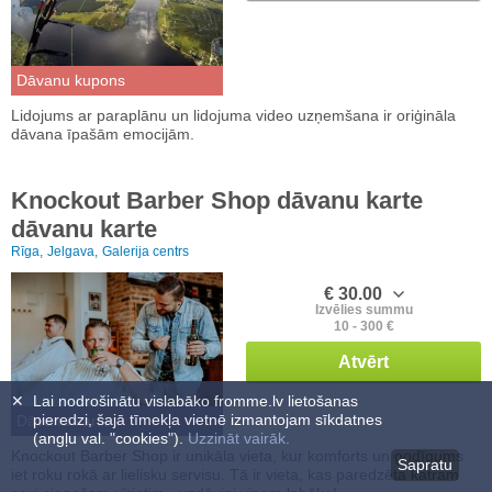
Dāvanu kupons
Lidojums ar paraplānu un lidojuma video uzņemšana ir oriģināla
dāvana īpašām emocijām.
Knockout Barber Shop dāvanu karte
dāvanu karte
Rīga,
Jelgava,
Galerija centrs
€ 30.00
Izvēlies summu
10 - 300 €
Atvērt
✕
Lai nodrošinātu vislabāko fromme.lv lietošanas
pieredzi, šajā tīmekļa vietnē izmantojam sīkdatnes
Dāvanu karte
(angļu val. "cookies").
Uzzināt vairāk.
Knockout Barber Shop ir unikāla vieta, kur komforts un godīgums
Sapratu
iet roku rokā ar lielisku servisu. Tā ir vieta, kas paredzēta katram