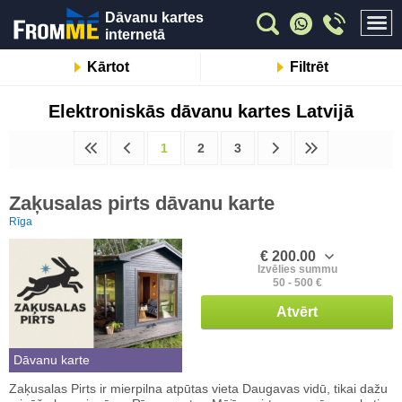
Dāvanu kartes
internetā
Kārtot
Filtrēt
Elektroniskās dāvanu kartes Latvijā
1
2
3
Zaķusalas pirts dāvanu karte
Rīga
€ 200.00
Izvēlies summu
50 - 500 €
Atvērt
Dāvanu karte
Zaķusalas Pirts ir mierpilna atpūtas vieta Daugavas vidū, tikai dažu