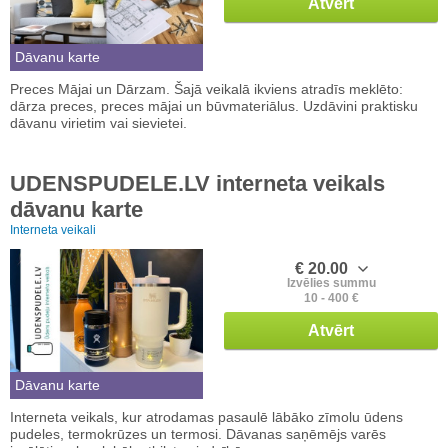
Atvērt
Dāvanu karte
Preces Mājai un Dārzam. Šajā veikalā ikviens atradīs meklēto:
dārza preces, preces mājai un būvmateriālus. Uzdāvini praktisku
dāvanu virietim vai sievietei.
UDENSPUDELE.LV interneta veikals
dāvanu karte
Interneta veikali
€ 20.00
Izvēlies summu
10 - 400 €
Atvērt
Dāvanu karte
Interneta veikals, kur atrodamas pasaulē lābāko zīmolu ūdens
pudeles, termokrūzes un termosi. Dāvanas saņēmējs varēs