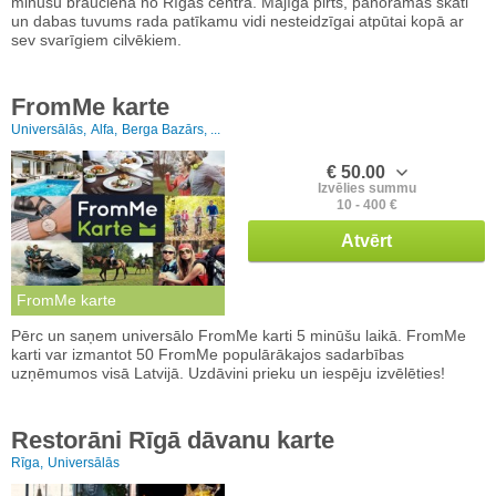
minūšu braucienā no Rīgas centra. Mājīga pirts, panorāmas skati
un dabas tuvums rada patīkamu vidi nesteidzīgai atpūtai kopā ar
sev svarīgiem cilvēkiem.
FromMe karte
Universālās,
Alfa,
Berga Bazārs, ...
€ 50.00
Izvēlies summu
10 - 400 €
Atvērt
FromMe karte
Pērc un saņem universālo FromMe karti 5 minūšu laikā. FromMe
karti var izmantot 50 FromMe populārākajos sadarbības
uzņēmumos visā Latvijā. Uzdāvini prieku un iespēju izvēlēties!
Restorāni Rīgā dāvanu karte
Rīga,
Universālās