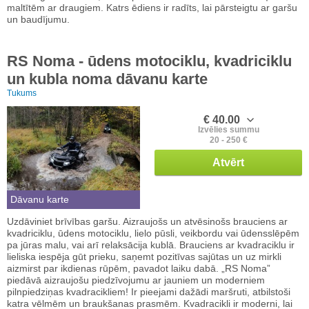
maltītēm ar draugiem. Katrs ēdiens ir radīts, lai pārsteigtu ar garšu
un baudījumu.
RS Noma - ūdens motociklu, kvadriciklu
un kubla noma dāvanu karte
Tukums
€ 40.00
Izvēlies summu
20 - 250 €
Atvērt
Dāvanu karte
Uzdāviniet brīvības garšu. Aizraujošs un atvēsinošs brauciens ar
kvadriciklu, ūdens motociklu, lielo pūsli, veikbordu vai ūdensslēpēm
pa jūras malu, vai arī relaksācija kublā. Brauciens ar kvadraciklu ir
lieliska iespēja gūt prieku, saņemt pozitīvas sajūtas un uz mirkli
aizmirst par ikdienas rūpēm, pavadot laiku dabā. „RS Noma”
piedāvā aizraujošu piedzīvojumu ar jauniem un moderniem
pilnpiedziņas kvadracikliem! Ir pieejami dažādi maršruti, atbilstoši
katra vēlmēm un braukšanas prasmēm. Kvadracikli ir moderni, lai