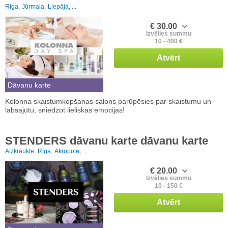
Rīga,
Jūrmala,
Liepāja, ...
€ 30.00
Izvēlies summu
10 - 400 €
Atvērt
Dāvanu karte
Kolonna skaistumkopšanas salons parūpēsies par skaistumu un
labsajūtu, sniedzot lieliskas emocijas!
STENDERS dāvanu karte dāvanu karte
Aizkraukle,
Rīga,
Akropole, ...
€ 20.00
Izvēlies summu
10 - 150 €
Atvērt