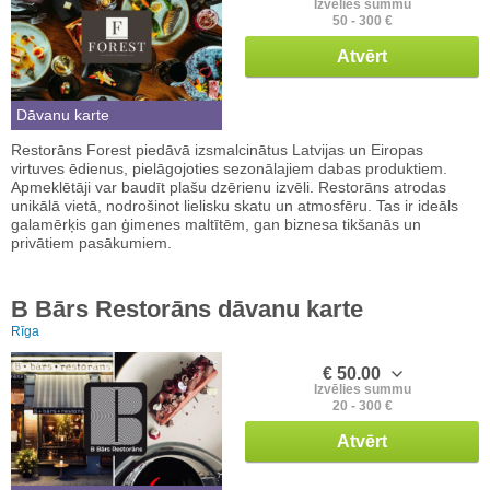
Izvēlies summu
50 - 300 €
Atvērt
Dāvanu karte
Restorāns Forest piedāvā izsmalcinātus Latvijas un Eiropas
virtuves ēdienus, pielāgojoties sezonālajiem dabas produktiem.
Apmeklētāji var baudīt plašu dzērienu izvēli. Restorāns atrodas
unikālā vietā, nodrošinot lielisku skatu un atmosfēru. Tas ir ideāls
galamērķis gan ģimenes maltītēm, gan biznesa tikšanās un
privātiem pasākumiem.
B Bārs Restorāns dāvanu karte
Rīga
€ 50.00
Izvēlies summu
20 - 300 €
Atvērt