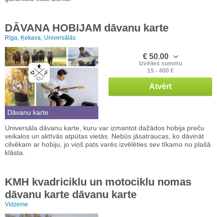
DĀVANA HOBIJAM dāvanu karte
Rīga,
Ķekava,
Universālās
€ 50.00
Izvēlies summu
15 - 400 €
Atvērt
Dāvanu karte
Universāla dāvanu karte, kuru var izmantot dažādos hobija preču
veikalos un aktīvās atpūtas vietās. Nebūs jāsatraucas, ko dāvināt
cilvēkam ar hobiju, jo viņš pats varēs izvēlēties sev tīkamo no plašā
klāsta.
KMH kvadriciklu un motociklu nomas
dāvanu karte dāvanu karte
Vidzeme