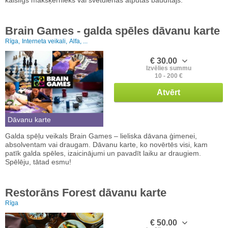
Brain Games - galda spēles dāvanu karte
Rīga,
Interneta veikali,
Alfa, ...
€ 30.00
Izvēlies summu
10 - 200 €
Atvērt
Dāvanu karte
Galda spēļu veikals Brain Games – lieliska dāvana ģimenei,
absolventam vai draugam. Dāvanu karte, ko novērtēs visi, kam
patīk galda spēles, izaicinājumi un pavadīt laiku ar draugiem.
Spēlēju, tātad esmu!
Restorāns Forest dāvanu karte
Rīga
€ 50.00