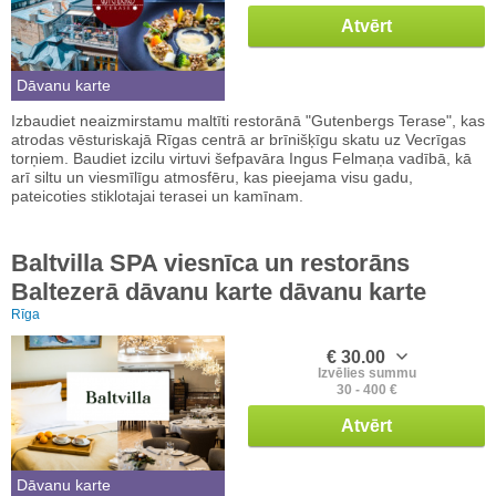
Atvērt
Dāvanu karte
Izbaudiet neaizmirstamu maltīti restorānā "Gutenbergs Terase", kas
atrodas vēsturiskajā Rīgas centrā ar brīnišķīgu skatu uz Vecrīgas
torņiem. Baudiet izcilu virtuvi šefpavāra Ingus Felmaņa vadībā, kā
arī siltu un viesmīlīgu atmosfēru, kas pieejama visu gadu,
pateicoties stiklotajai terasei un kamīnam.
Baltvilla SPA viesnīca un restorāns
Baltezerā dāvanu karte dāvanu karte
Rīga
€ 30.00
Izvēlies summu
30 - 400 €
Atvērt
Dāvanu karte