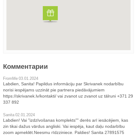
Комментарии
FromMe
03.01.2024
Labdien, Sanita! Papildus informāciju par Skrivanek nodarbību
norisi iespējams uzzināt pie partnera piedāvājumiem
https://skrivanek.lv/kontakti/ vai zvanot uz zvanot uz tālruni +371 29
337 892
Sanita
02.01.2024
Labdien! Vai "izdzīvošanas komplekts"" derēs arī iesācējiem, kas
zin tikai dažus vārdus angliski. Vai iespēja, kaut daļu nodarbību
zoom apmeklēt.Neesmu rīdzziniece. Paldies! Sanita 27891575