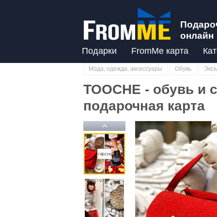
Подаро
онлайн
Подарки
FromMe карта
Кат
Мода, одежда, аксессуары
Обувь
Экск
TOOCHE - обувь и 
подарочная карта
Previous
Previous