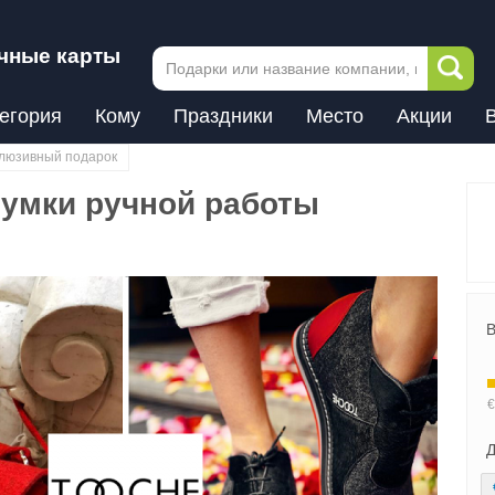
чные карты
егория
Кому
Праздники
Место
Акции
люзивный подарок
сумки ручной работы
В
Д
Next