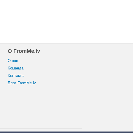
O FromMe.lv
O нас
Команда
Контакты
Блог FromMe.lv