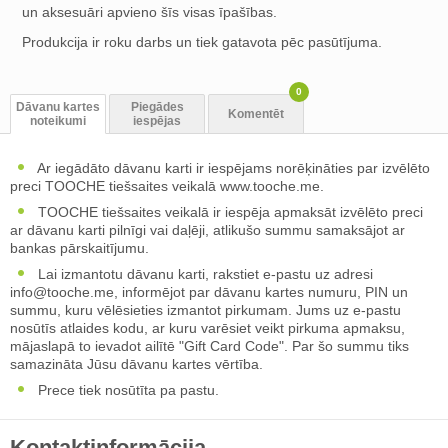
un aksesuāri apvieno šīs visas īpašības.
Produkcija ir roku darbs un tiek gatavota pēc pasūtījuma.
0
Dāvanu kartes
Piegādes
Komentēt
noteikumi
iespējas
Ar iegādāto dāvanu karti ir iespējams norēķināties par izvēlēto
preci TOOCHE tiešsaites veikalā www.tooche.me.
TOOCHE tiešsaites veikalā ir iespēja apmaksāt izvēlēto preci
ar dāvanu karti pilnīgi vai daļēji, atlikušo summu samaksājot ar
bankas pārskaitījumu.
Lai izmantotu dāvanu karti, rakstiet e-pastu uz adresi
info@tooche.me
, informējot par dāvanu kartes numuru, PIN un
summu, kuru vēlēsieties izmantot pirkumam. Jums uz e-pastu
nosūtīs atlaides kodu, ar kuru varēsiet veikt pirkuma apmaksu,
mājaslapā to ievadot ailītē "Gift Card Code". Par šo summu tiks
samazināta Jūsu dāvanu kartes vērtība.
Prece tiek nosūtīta pa pastu.
Kontaktinformācija