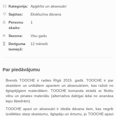
Kategorija:
Apģērbs un aksesuāri
Sajūtas:
Ekskluzīva dāvana
Personu
1
skaits:
Sezona:
Visu gadu
Derīguma
12 mēneši
termiņš:
Par piedāvājumu
Brends TOOCHE ir radies Rīgā 2015. gadā. TOOCHE ir par
skaistiem un unikāliem apaviem un aksesuāriem, kas ražoti no
ilgtspējīgiem materiāliem. TOOCHE komanda strādā ar filcētu
vilnu un pinatex materiālu (alternatīva dabīgai ādai no ananāsa
lapu šķiedrām).
TOOCHE apavi un aksesuāri ir ideāla dāvana tiem, kas negrib
izvēlēties starp skaistumu, ilgtspēju un ērtumu, jo TOOCHE apavi