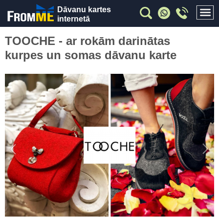
Dāvanu kartes
internetā
TOOCHE - ar rokām darinātas
kurpes un somas dāvanu karte
Previous
Nex