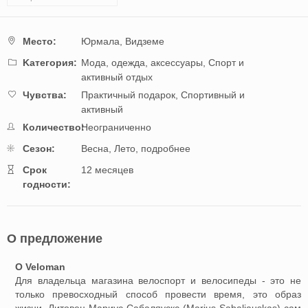
Mестo:
Юрмала,
Видземе
Kатегория:
Мода, одежда, аксессуары,
Спорт и
активный отдых
Чувства:
Практичный подарок,
Спортивный и
активный
Количество:
Неограниченно
Cезон:
Весна,
Лето,
подробнее
Cрок
12 месяцев
годности:
О предложение
О Veloman
Для владельца магазина велоспорт и велосипеды - это не
только превосходный способ провести время, это образ