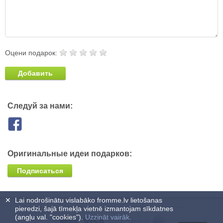
Оцени подарок:
Добавить
Следуй за нами:
Оригинальные идеи подарков:
Подписаться
✕
Lai nodrošinātu vislabāko fromme.lv lietošanas
pieredzi, šajā tīmekļa vietnē izmantojam sīkdatnes
(angļu val. "cookies").
Uzzināt vairāk.