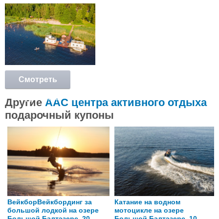
Смотреть
подробнее
Другие
AAC центра активного отдыха
подарочный купоны
ВейкборВейкбординг за
Катание на водном
большой лодкой на озере
мотоцикле на озере
Большой Балтэзерс, 20
Большой Балтэзерс, 10