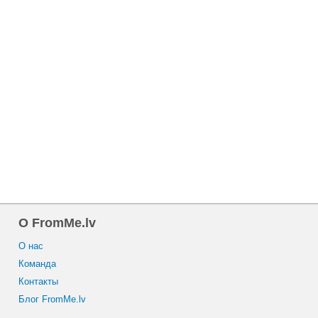
O FromMe.lv
O нас
Команда
Контакты
Блог FromMe.lv