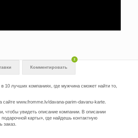
2
тавки
Комментировать
в 10 лучших компаниях, где мужчина
сможет найти то,
 сайте www.fromme.lv/davana-parim-davanu-karte.
и, чтобы увидеть описание компании. В описании
 подарочной карты», где найдешь контактную
 заказ.