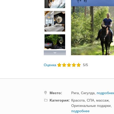
Previous
Next
Oценка
5
/
5
Mестo:
Рига,
Сигулда,
подробне
Kатегория:
Красота, СПА, массаж,
Оригинальные подарки,
подробнее