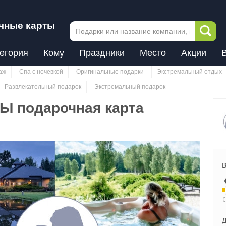
чные карты
егория
Кому
Праздники
Место
Акции
аж
Спа с ночевкой
Оригинальные подарки
Экстремальный отдых
Развлекательный подарок
Экстремальный подарок
 подарочная карта
В
Д