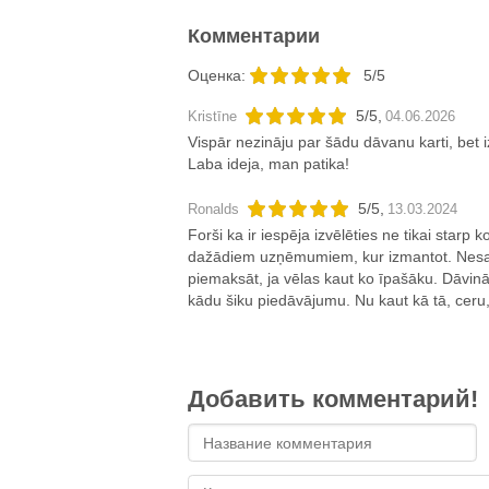
Комментарии
Oценка:
5/5
5
/
5
,
Kristīne
04.06.2026
Vispār nezināju par šādu dāvanu karti, bet i
Laba ideja, man patika!
5
/
5
,
Ronalds
13.03.2024
Forši ka ir iespēja izvēlēties ne tikai star
dažādiem uzņēmumiem, kur izmantot. Nesasl
piemaksāt, ja vēlas kaut ko īpašāku. Dāvinā
kādu šiku piedāvājumu. Nu kaut kā tā, ceru
Добавить комментарий!