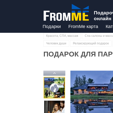
Подаро
онлайн
Подарки
FromMe карта
Кат
Красота, СПА, массаж
Спа салоны и масс
Человек души
Релаксирующий подарок
ПОДАРОК ДЛЯ ПАРЫ
Previous