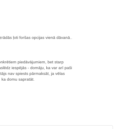
zrādās ļoti foršas opcijas vienā dāvanā..
p konkrētiem piedāvājumiem, bet starp
ēdz iespējās - domāju, ka var arī paši
tājs nav spiests pārmaksāt, ja vēlas
, ka domu sapratāt.