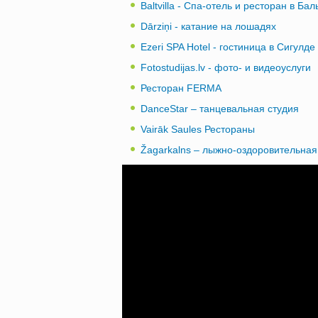
Baltvilla - Спа-отель и ресторан в Бал
Dārziņi - катание на лошадях
Ezeri SPA Hotel - гостиница в Сигулде
Fotostudijas.lv - фото- и видеоуслуги
Ресторан FERMA
DanceStar – танцевальная студия
Vairāk Saules Рестораны
Žagarkalns – лыжно-оздоровительная