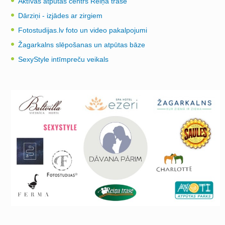
Aktīvās atpūtas centrs Reiņa trase
Dārziņi - izjādes ar zirgiem
Fotostudijas.lv foto un video pakalpojumi
Žagarkalns slēpošanas un atpūtas bāze
SexyStyle intīmpreču veikals