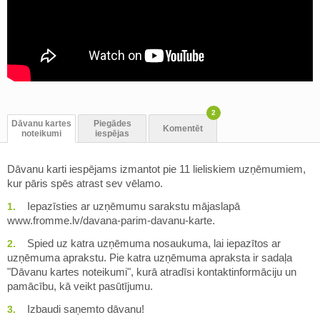
2
Dāvanu kartes
Piegādes
Komentēt
noteikumi
iespējas
Dāvanu karti iespējams izmantot pie 11 lieliskiem uzņēmumiem,
kur pāris spēs atrast sev vēlamo.
Iepazīsties ar uzņēmumu sarakstu mājaslapā
www.fromme.lv/davana-parim-davanu-karte.
Spied uz katra uzņēmuma nosaukuma, lai iepazītos ar
uzņēmuma aprakstu. Pie katra uzņēmuma apraksta ir sadaļa
"Dāvanu kartes noteikumi", kurā atradīsi kontaktinformāciju un
pamācību, kā veikt pasūtījumu.
Izbaudi saņemto dāvanu!