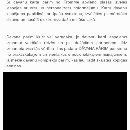
Šī dāvanu karte pārim no FromMe apvieno plašas izvēles
iespējas ar ērtu un personalizētu noformējumu. Katru dāvanu
iespējams papildināt ar īpašu sveicienu, izvēlēties piemērotāko
dizainu un nosūtīt elektroniski dažu minūšu laikā.
Dāvana pārim kļūst vēl vērtīgāka, jo dāvanu karti iespējams
izmantot vairākās reizēs un pie dažādiem partneriem, līdz
izmantota visa tās vērtība. Tas padara DĀVANA PĀRIM par vienu
no praktiskākajiem un vienlaikus emocionālākajiem risinājumiem,
ja meklē dāvanu komplektu pārim, kas ļauj radīt skaistas kopīgas
atmiņas.