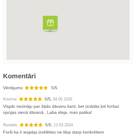
Komentāri
Vērtējums:
5/5
5
/
5
,
Kristīne
04.06.2026
Vispār nezināju par šādu dāvanu karti, bet izrādās ļoti foršas
opcijas vienā dāvanā.. Laba ideja, man patika!
5
/
5
,
Ronalds
13.03.2024
Forši ka ir iespēja izvēlēties ne tikai starp konkrētiem