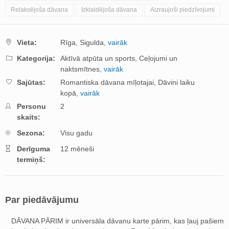
Relaksējoša dāvana
Izklaidējoša dāvana
Aizraujoši piedzīvojumi
Vieta:
Rīga,
Sigulda,
vairāk
Kategorija:
Aktīvā atpūta un sports,
Ceļojumi un
naktsmītnes,
vairāk
Sajūtas:
Romantiska dāvana mīļotajai,
Dāvini laiku
kopā,
vairāk
Personu
2
skaits:
Sezona:
Visu gadu
Derīguma
12 mēneši
termiņš:
Par piedāvājumu
DĀVANA PĀRIM ir universāla dāvanu karte pārim, kas ļauj pašiem