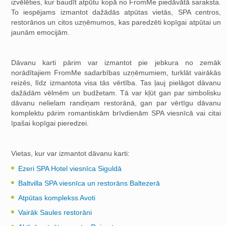
izvēlēties, kur baudīt atpūtu kopā no FromMe piedāvātā saraksta.
To iespējams izmantot dažādās atpūtas vietās, SPA centros,
restorānos un citos uzņēmumos, kas paredzēti kopīgai atpūtai un
jaunām emocijām.
Dāvanu karti pārim var izmantot pie jebkura no zemāk
norādītajiem FromMe sadarbības uzņēmumiem, turklāt vairākās
reizēs, līdz izmantota visa tās vērtība. Tas ļauj pielāgot dāvanu
dažādām vēlmēm un budžetam. Tā var kļūt gan par simbolisku
dāvanu nelielam randiņam restorānā, gan par vērtīgu dāvanu
komplektu pārim romantiskām brīvdienām SPA viesnīcā vai citai
īpašai kopīgai pieredzei.
Vietas, kur var izmantot dāvanu karti:
Ezeri SPA Hotel viesnīca Siguldā
Baltvilla SPA viesnīca un restorāns Baltezerā
Atpūtas komplekss Avoti
Vairāk Saules restorāni