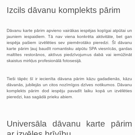
Izcils dāvanu komplekts pārim
Dāvanu karte pārim apvieno vairākas iespējas kopīgai atpūtai un
jauniem iespaidiem. Tā nav viena konkrēta aktivitāte, bet gan
iespēja pašiem izvēlēties sev piemērotāko pieredzi. Šī dāvanu
karte pārim ļauj baudīt romantisku atpūtu SPA viesnīcās, gardas
maltītes restorānos, aktīvus piedzīvojumus dabā vai iemūžināt
skaistus mirkļus profesionālā fotosesijā.
Tieši tāpēc šī ir iecienīta dāvana pārim kāzu gadadienās, kāzu
dāvanās, jubilejās un citos nozīmīgos dzīves notikumos. Dāvanu
komplekts pārim dod iespēju pavadīt laiku kopā un izvēlēties
pieredzi, kas sagādā prieku abiem.
Universāla dāvanu karte pārim
ar izvēles brīvību