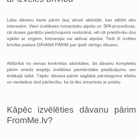
Laba dāvanu karte pārim ļauj atrast aktivitāti, kas atbilst abu
interesēm. Vieni izvēlēsies romantisku atpūtu un SPA procedūras,
citi dosies gardēžu piedzīvojumā restorānā, vēl citi priekšroku dos
izjādei ar zirgiem, fotosesijai vai aktīvai atpūtai. Tieši šī izvēles
brīvība padara DĀVANA PĀRIM par īpaši vērtīgu dāvanu.
Atšķirībā no vienas konkrētas aktivitātes, šis dāvanu komplekts
pārim sniedz iespēju izvēlēties piemērotāko piedāvājumu sev
ērtākajā laikā. Tāpēc dāvana pārim saglabā pārsteiguma efektu
un vienlaikus dod pārliecību, ka tā tiks izmantota ar prieku.
Kāpēc izvēlēties dāvanu pārim
FromMe.lv?