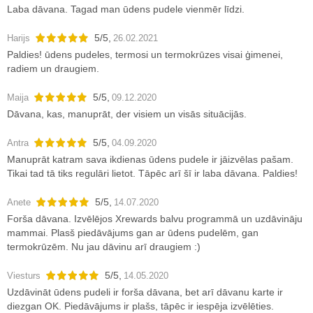
Laba dāvana. Tagad man ūdens pudele vienmēr līdzi.
5
/
5
,
Harijs
26.02.2021
Paldies! ūdens pudeles, termosi un termokrūzes visai ģimenei,
radiem un draugiem.
5
/
5
,
Maija
09.12.2020
Dāvana, kas, manuprāt, der visiem un visās situācijās.
5
/
5
,
Antra
04.09.2020
Manuprāt katram sava ikdienas ūdens pudele ir jāizvēlas pašam.
Tikai tad tā tiks regulāri lietot. Tāpēc arī šī ir laba dāvana. Paldies!
5
/
5
,
Anete
14.07.2020
Forša dāvana. Izvēlējos Xrewards balvu programmā un uzdāvināju
mammai. Plasš piedāvājums gan ar ūdens pudelēm, gan
termokrūzēm. Nu jau dāvinu arī draugiem :)
5
/
5
,
Viesturs
14.05.2020
Uzdāvināt ūdens pudeli ir forša dāvana, bet arī dāvanu karte ir
diezgan OK. Piedāvājums ir plašs, tāpēc ir iespēja izvēlēties.