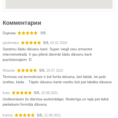
Комментарии
Oценка:
5/5
5
/
5
,
pilsētnieks
03.01.2024
Saņēmu šādu dāvanu karti. Super viegli viņu izmantot
internetveikalā. Ir jau plānā dāvināt šādu dāvanu karti
pazīstamajiem :D
5
/
5
,
Rolands
19.07.2022
Termoss vai termokrūze ir ļoti forša dāvana, bet labāk, lai paši
izvēlas, kāda .. Tāpēc dāvanu karte varētu būt pat labāka dāvana
5
/
5
,
Kate
20.08.2021
Uzdāvināsim šo dārziņa audzinātājai. Noderīga un tajā pat laikā
pietiekami formāla dāvana.
5
/
5
,
Karīna
12.08.2021