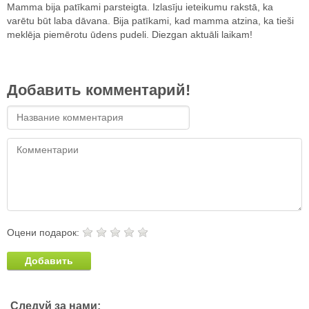
Mamma bija patīkami parsteigta. Izlasīju ieteikumu rakstā, ka
varētu būt laba dāvana. Bija patīkami, kad mamma atzina, ka tieši
meklēja piemērotu ūdens pudeli. Diezgan aktuāli laikam!
Добавить комментарий!
Оцени подарок:
Добавить
Следуй за нами: