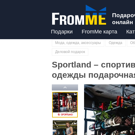
Подаро
онлайн
Подарки
FromMe карта
Кат
Мода, одежда, аксессуары
Одежда
Об
Деловой подарок
Sportland – спорти
одежды подарочная
Previous