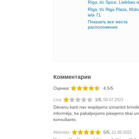
Rīga, t/c Spice, Lielirbes i
Rīga, t/c Riga Plaza, Mūk
iela 71
Показать все места
расположения
Комментарии
Oценка:
4.5/5
1
/
5
,
Līva
09.07.2023
Dāvanu karti nav iespējams izmantot brīvdi
informēja, ka pakalpojums pieejems tikai un 
konsultants.
5
/
5
,
Aktīvists
12.09.2022