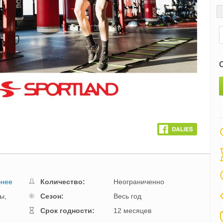
Next
бнее
Количество:
Неограниченно
ы,
Cезон:
Весь год
Cрок годности:
12 месяцев