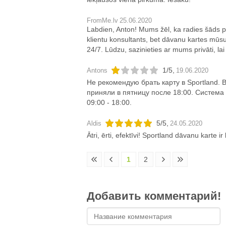
FromMe.lv
25.06.2020
Labdien, Anton! Mums žēl, ka radies šāds p
klientu konsultants, bet dāvanu kartes mūsu
24/7. Lūdzu, sazinieties ar mums privāti, la
1
/
5
,
Antons
19.06.2020
Не рекомендую брать карту в Sportland. 
приняли в пятницу после 18:00. Система
09:00 - 18:00.
5
/
5
,
Aldis
24.05.2020
Ātri, ērti, efektīvi! Sportland dāvanu karte i
1
2
Добавить комментарий!