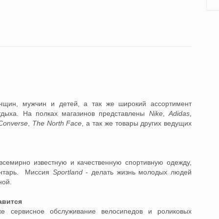
нщин, мужчин и детей, а так же широкий ассортимент
отдыха.
На полках магазинов представлены
Nike
,
Adidas
,
Converse
,
The North Face
, а так же товары других ведущих
всемирно известную и качественную спортивную одежду,
нтарь.
Миссия
Sportland
- делать жизнь молодых людей
ной.
авится
же сервисное обслуживание велосипедов и роликовых