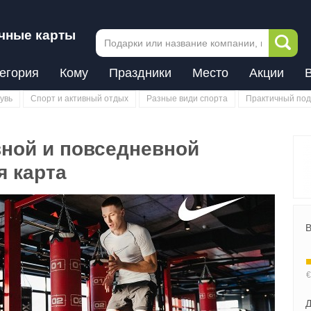
чные карты
егория
Кому
Праздники
Место
Акции
увь
Спорт и активный отдых
Разные види спорта
Практичный под
вной и повседневной
 карта
В
Д