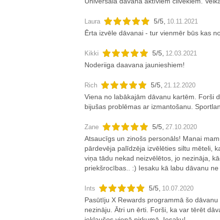
Universāla dāvana aktīviem cilvēkiem. Veika
5
/
5
,
Laura
10.11.2021
Ērta izvēle dāvanai - tur vienmēr būs kas n
5
/
5
,
Kikki
12.03.2021
Noderiiga daavana jaunieshiem!
5
/
5
,
Rich
21.12.2020
Viena no labākajām dāvanu kartēm. Forši dā
bijušas problēmas ar izmantošanu. Sportland
5
/
5
,
Zane
27.10.2020
Atsaucīgs un zinošs personāls! Manai mamm
pārdevēja palīdzēja izvēlēties siltu mēteli, 
viņa tādu nekad neizvēlētos, jo nezināja,
priekšrocības.. :) Iesaku kā labu dāvanu ne 
5
/
5
,
Ints
10.07.2020
Pasūtīju X Rewards programmā šo dāvanu 
nezināju. Ātri un ērti. Forši, ka var tērēt dā
iekļaušos vienā pirkumā. Iesaku!