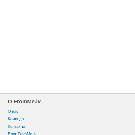
O FromMe.lv
O нас
Команда
Контакты
Блог FromMe.lv