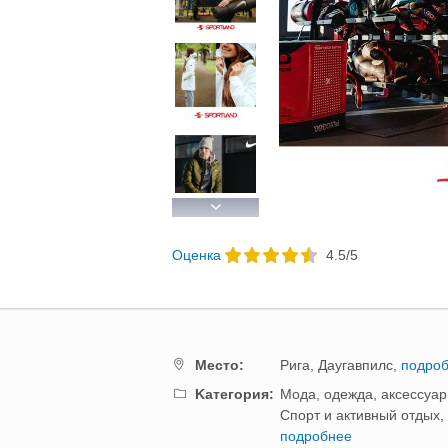
Previous
Next
Oценка
4.5
/
5
Mестo:
Рига,
Даугавпилс,
подро
Kатегория:
Мода, одежда, аксессуар
Спорт и активный отдых,
подробнее