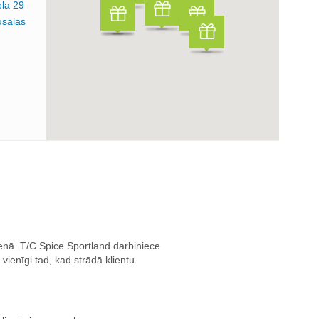
ela 29
usalas
enā. T/C Spice Sportland darbiniece
vienīgi tad, kad strādā klientu