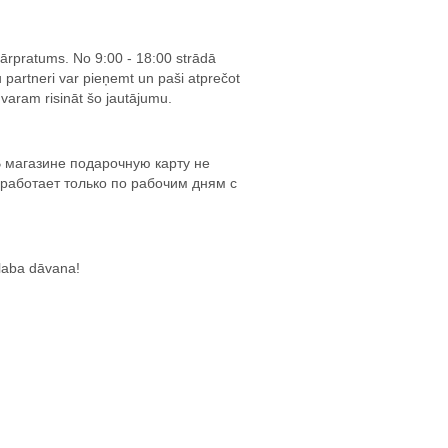
ārpratums. No 9:00 - 18:00 strādā
 partneri var pieņemt un paši atprečot
i varam risināt šo jautājumu.
В магазине подарочную карту не
 работает только по рабочим дням с
r laba dāvana!