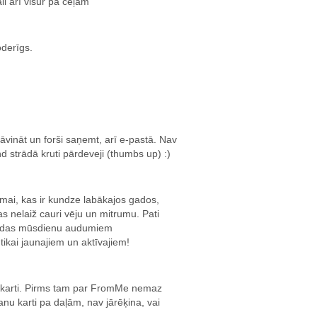
li arī visur pa ceļam
oderīgs.
vināt un forši saņemt, arī e-pastā. Nav
 strādā kruti pārdeveji (thumbs up) :)
ai, kas ir kundze labākajos gados,
kas nelaiž cauri vēju un mitrumu. Pati
 kādas mūsdienu audumiem
tikai jaunajiem un aktīvajiem!
karti. Pirms tam par FromMe nemaz
vanu karti pa daļām, nav jārēķina, vai