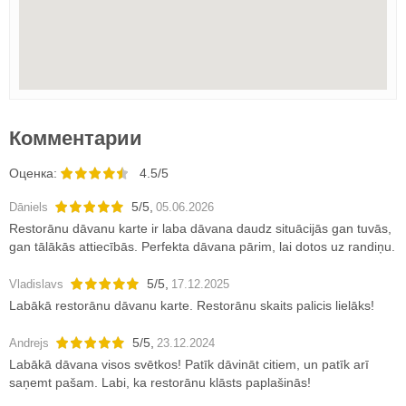
Комментарии
Oценка:
4.5/5
5
/
5
,
Dāniels
05.06.2026
Restorānu dāvanu karte ir laba dāvana daudz situācijās gan tuvās,
gan tālākās attiecībās. Perfekta dāvana pārim, lai dotos uz randiņu.
5
/
5
,
Vladislavs
17.12.2025
Labākā restorānu dāvanu karte. Restorānu skaits palicis lielāks!
5
/
5
,
Andrejs
23.12.2024
Labākā dāvana visos svētkos! Patīk dāvināt citiem, un patīk arī
saņemt pašam. Labi, ka restorānu klāsts paplašinās!