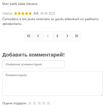
Man patīk šāda dāvana.
5
/
5
,
Valērija
19.05.2022
Čemodāns ir ļoti jauks restorāns ar gardu ēdienkarti un patīkamu
apkalpošanu.
1
2
Добавить комментарий!
Оцени подарок: