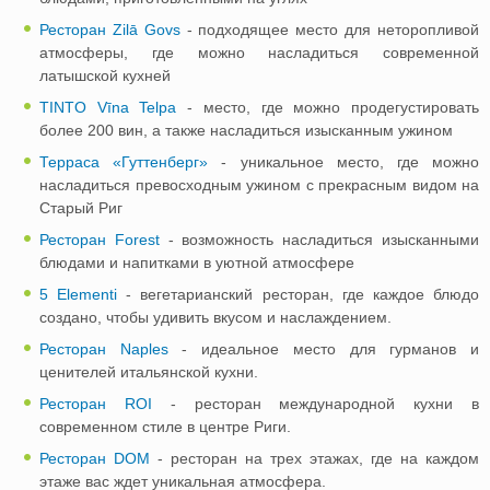
Ресторан Zilā Govs
- подходящее место для неторопливой
атмосферы, где можно насладиться современной
латышской кухней
TINTO Vīna Telpa
- место, где можно продегустировать
более 200 вин, а также насладиться изысканным ужином
Терраса «Гуттенберг»
- уникальное место, где можно
насладиться превосходным ужином с прекрасным видом на
Старый Риг
Ресторан Forest
- возможность насладиться изысканными
блюдами и напитками в уютной атмосфере
5 Elementi
- вегетарианский ресторан, где каждое блюдо
создано, чтобы удивить вкусом и наслаждением.
Ресторан Naples
- идеальное место для гурманов и
ценителей итальянской кухни.
Ресторан ROI
- ресторан международной кухни в
современном стиле в центре Риги.
Ресторан DOM
- ресторан на трех этажах, где на каждом
этаже вас ждет уникальная атмосфера.