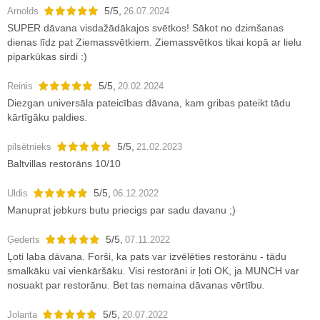
5
/
5
,
Arnolds
26.07.2024
SUPER dāvana visdažādākajos svētkos! Sākot no dzimšanas
dienas līdz pat Ziemassvētkiem. Ziemassvētkos tikai kopā ar lielu
piparkūkas sirdi :)
5
/
5
,
Reinis
20.02.2024
Diezgan universāla pateicības dāvana, kam gribas pateikt tādu
kārtīgāku paldies.
5
/
5
,
pilsētnieks
21.02.2023
Baltvillas restorāns 10/10
5
/
5
,
Uldis
06.12.2022
Manuprat jebkurs butu priecigs par sadu davanu ;)
5
/
5
,
Ģederts
07.11.2022
Ļoti laba dāvana. Forši, ka pats var izvēlēties restorānu - tādu
smalkāku vai vienkāršāku. Visi restorāni ir ļoti OK, ja MUNCH var
nosuakt par restorānu. Bet tas nemaina dāvanas vērtību.
5
/
5
,
Jolanta
20.07.2022