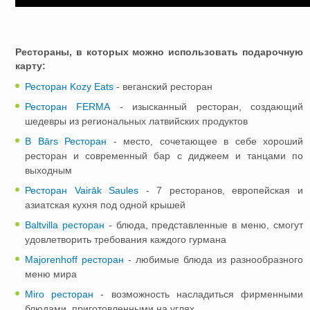
Рестораны, в которых можно использовать подарочную
карту:
Ресторан Kozy Eats
- веганский ресторан
Ресторан FERMA
- изысканный ресторан, создающий
шедевры из региональных латвийских продуктов
B Bārs
Ресторан
- место, сочетающее в себе хороший
ресторан и современный бар с диджеем и танцами по
выходным
Ресторан
Vairāk Saules
- 7 ресторанов, европейская и
азиатская кухня под одной крышей
Baltvilla pесторан
- блюда, представленные в меню, смогут
удовлетворить требования каждого гурмана
Majorenhoff ресторан
- любимые блюда из разнообразного
меню мира
Miro ресторан
- возможность насладиться фирменными
блюдами, приготовленными на углях