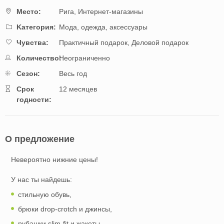
Mестo:
Рига,
Интернет-магазины
Kатегория:
Мода, одежда, аксессуары
Чувства:
Практичный подарок,
Деловой подарок
Количество:
Неограниченно
Cезон:
Весь год
Cрок
12 месяцев
годности:
О предложение
Невероятно нижние цены!
У нас ты найдешь:
стильную обувь,
брюки drop-crotch и джинсы,
рубашки slim-fit и жакеты,