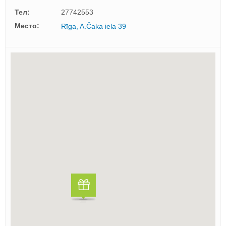
Тел:
27742553
Mесто:
Rīga, A.Čaka iela 39