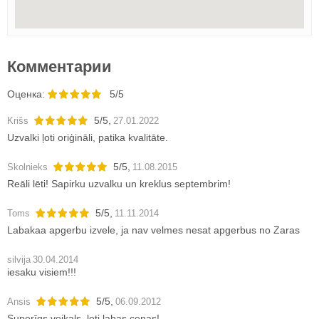
Комментарии
Oценка:
5/5
5
/
5
,
Krišs
27.01.2022
Uzvalki ļoti oriģināli, patika kvalitāte.
5
/
5
,
Skolnieks
11.08.2015
Reāli lēti! Sapirku uzvalku un kreklus septembrim!
5
/
5
,
Toms
11.11.2014
Labakaa apgerbu izvele, ja nav velmes nesat apgerbus no Zaras
silvija
30.04.2014
iesaku visiem!!!
5
/
5
,
Ansis
06.09.2012
Superīgs veikals, ļoti labas cenas!