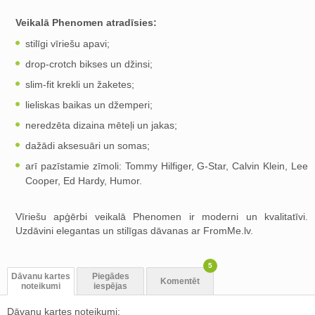
Veikalā Phenomen atradīsies:
stilīgi vīriešu apavi;
drop-crotch bikses un džinsi;
slim-fit krekli un žaketes;
lieliskas baikas un džemperi;
neredzēta dizaina mēteļi un jakas;
dažādi aksesuāri un somas;
arī pazīstamie zīmoli: Tommy Hilfiger, G-Star, Calvin Klein, Lee
Cooper, Ed Hardy, Humor.
Vīriešu apģērbi veikalā Phenomen ir moderni un kvalitatīvi.
Uzdāvini elegantas un stilīgas dāvanas ar FromMe.lv.
5
Dāvanu kartes
Piegādes
Komentēt
noteikumi
iespējas
Dāvanu kartes noteikumi: