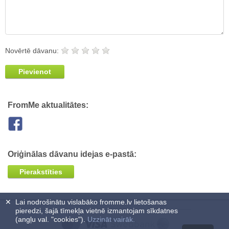
Novērtē dāvanu:
Pievienot
FromMe aktualitātes:
Oriģinālas dāvanu idejas e-pastā:
Pierakstīties
✕
Lai nodrošinātu vislabāko fromme.lv lietošanas
pieredzi, šajā tīmekļa vietnē izmantojam sīkdatnes
(angļu val. "cookies").
Uzzināt vairāk.