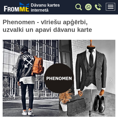
Dāvanu kartes
internetā
Phenomen - vīriešu apģērbi,
uzvalki un apavi dāvanu karte
Previous
Nex