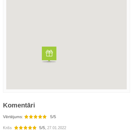
Komentāri
Vērtējums:
5/5
5
/
5
,
Krišs
27.01.2022