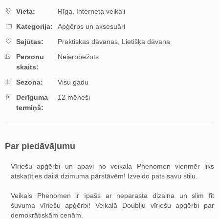
Vieta:
Rīga,
Interneta veikali
Kategorija:
Apģērbs un aksesuāri
Sajūtas:
Praktiskas dāvanas,
Lietišķa dāvana
Personu
Neierobežots
skaits:
Sezona:
Visu gadu
Derīguma
12 mēneši
termiņš:
Par piedāvājumu
Vīriešu apģērbi un apavi no veikala Phenomen vienmēr liks
atskatīties daiļā dzimuma pārstāvēm! Izveido pats savu stilu.
Veikals Phenomen ir īpašs ar neparasta dizaina un slim fit
šuvuma vīriešu apģērbi! Veikalā Doublju vīriešu apģērbi par
demokrātiskām cenām.