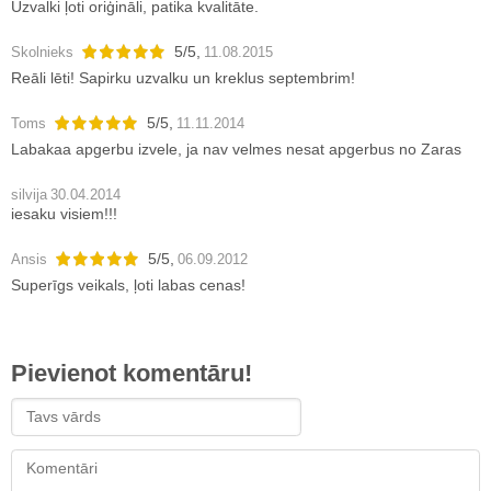
Uzvalki ļoti oriģināli, patika kvalitāte.
5
/
5
,
Skolnieks
11.08.2015
Reāli lēti! Sapirku uzvalku un kreklus septembrim!
5
/
5
,
Toms
11.11.2014
Labakaa apgerbu izvele, ja nav velmes nesat apgerbus no Zaras
silvija
30.04.2014
iesaku visiem!!!
5
/
5
,
Ansis
06.09.2012
Superīgs veikals, ļoti labas cenas!
Pievienot komentāru!