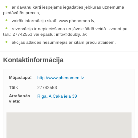
ar dāvanu karti iespējams iegādāties jebkuras uzņēmuma
piedāvātās preces;
vairāk informāciju skatīt www.phenomen.lv;
rezervācija ir nepieciešama un jāveic šādā veidā: zvanot pa
tālr.: 27742553 vai epastu:
info@doublju.lv
;
akcijas atlaides nesummējas ar citām preču atlaidēm.
Kontaktinformācija
Mājaslapa:
http://www.phenomen.lv
Tālr:
27742553
Atrašanās
Rīga, A.Čaka iela 39
vieta: