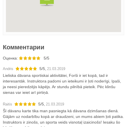
Комментарии
Oценка:
5/5
5
/
5
,
Andris
21.03.2019
Lieliska dāvana sportiskai aktivitātei, Forši ir iet kopā, tad ir
interesantāk. Instruktora padomi un ieteikumi ir ļoti noderīgi, īpaši,
ja neesi pieredzējis kāpējs. Ar stundu pilnībā pieteik. Pēc klinšu
sienas var ieiet arī pirtiņā.
5
/
5
,
Raitis
21.03.2019
Šī dāvanu karte tika man pasniegta kā dāvana dzimšanas dienā.
Gājām uz nodarbību kopā ar draudzeni, un mums abiem ļoti patika.
Instruktors ir zinošs, un sporta veids visnotaļ izaicinošs! Iesaku šo