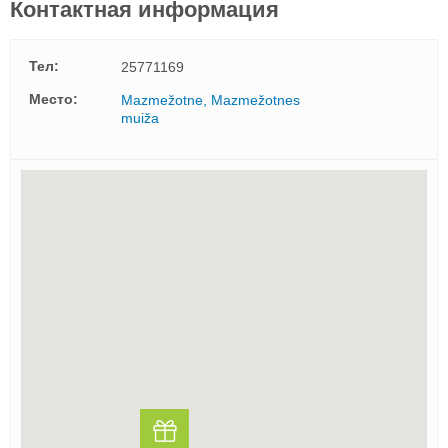
Контактная информация
Тел:
25771169
Mесто:
Mazmežotne, Mazmežotnes
muiža