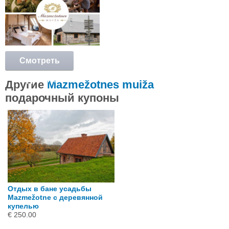
Смотреть
подробнее
Другие
Mazmežotnes muiža
подарочный купоны
Отдых в бане усадьбы
Mazmežotne с деревянной
купелью
€ 250.00