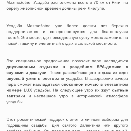
Mazmežotne. Усадьба расположена всего в 70 км от Риги, на
берегу живописной древней долины реки Лиелупе.
Усадьба Маzmežotne уже более десяти лет бережно
поддерживается и совершенствуется для благополучия
гостей. Это место, где повседневную суету можно заменить на
покой, тишину и элегантный отдых в сельской местности.
Это специальное предложение позволит паре насладиться
двухчасовым отдыхом в усадебном SPA-домике с
саунами и джакузи
. После расслабляющего отдыха их ждет
вкусный ужин в ресторане
усадьбы. В завершение вечера
пара сможет
насладиться спокойной ночью в элегантном
номере LUX
усадьбы. На следующее утро их ждут
сытные
завтраки
и неспешное утро в исторической атмосфере
усадьбы.
Этот романтический подарок станет отличным выбором для
годовщины свадьбы, Дня святого Валентина или другого
особого события. Он порадует пару, которая ценит покой,