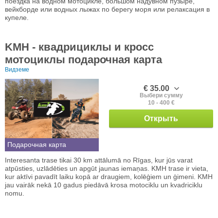
поездка на водном мотоцикле, большом надувном пузыре,
вейкборде или водных лыжах по берегу моря или релаксация в
купеле.
KMH - квадрициклы и кросс
мотоциклы подарочная карта
Видземе
€ 35.00
Выбери сумму
10 - 400 €
Открыть
Подарочная карта
Interesanta trase tikai 30 km attālumā no Rīgas, kur jūs varat
atpūsties, uzlādēties un apgūt jaunas iemaņas. KMH trase ir vieta,
kur aktīvi pavadīt laiku kopā ar draugiem, kolēģiem un ģimeni. KMH
jau vairāk nekā 10 gadus piedāvā krosa motociklu un kvadriciklu
nomu.