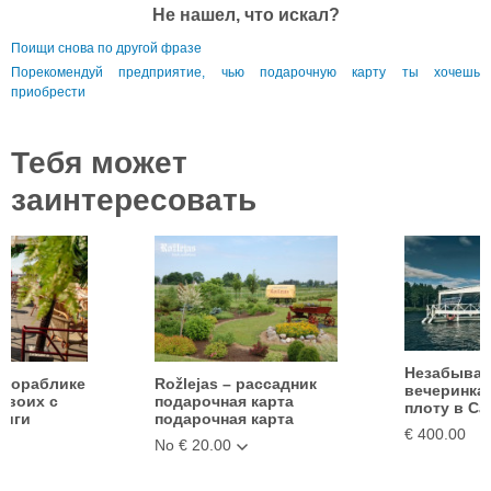
Не нашел, что искал?
Поищи снова по другой фразе
Порекомендуй предприятие, чью подарочную карту ты хочешь
приобрести
Тебя может
заинтересовать
Незабывае
 кораблике
Rožlejas – рассадник
вечеринка 
 двоих с
подарочная карта
плоту в Ca
Риги
подарочная карта
€ 400.00
No € 20.00