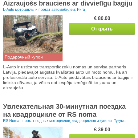
Aizraujošs brauciens ar divvietīgu bagiju
L-Auto мотоциклы и прокат автомобилей:
Рига
€ 80.00
Открыть
Подарочный купон
L-Auto ir uzticams transportlīdzekļu nomas un servisa partneris
Latvijā, piedāvājot augstas kvalitātes auto un moto nomu, kā arī
profesionālu auto servisu. L-Auto piedāvātais brauciens ar bagiju ir
lieliska dāvana, ja vēlies dot iespēju izmēģināt ko jaunu un
aizraujošu.
Увлекательная 30-минутная поездка
на квадроцикле от RS noma
RS Noma - прокат водных мотоциклов, квадроциклов и купеля:
Тукумс
€ 39.00