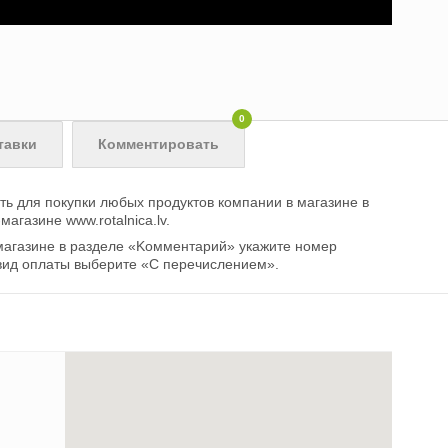
0
тавки
Комментировать
ь для покупки любых продуктов компании в магазине в
магазине www.rotalnica.lv.
магазине в разделе «Kомментарий» укажите номер
 вид оплаты выберите «С перечислением».