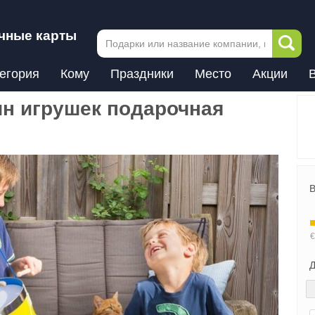
чные карты
егория
Кому
Праздники
Место
Акции
зин игрушек подарочная
В
Д
Next