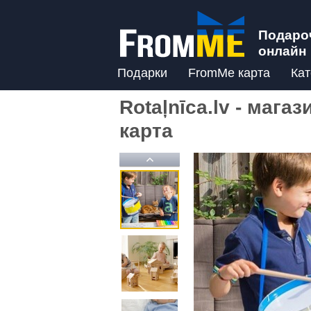
Подаро
онлайн
Подарки
FromMe карта
Кат
Rotaļnīca.lv - мага
карта
Previous
Previous