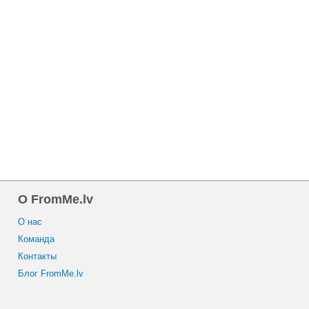
O FromMe.lv
O нас
Команда
Контакты
Блог FromMe.lv