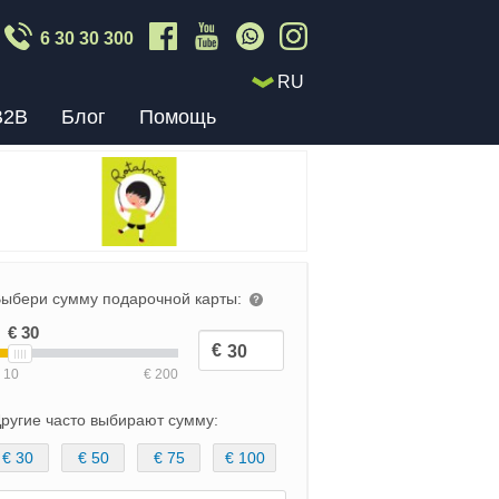
6 30 30 300
RU
B2B
Блог
Помощь
ыбери сумму подарочной карты:
ругие часто выбирают сумму:
€ 30
€ 50
€ 75
€ 100