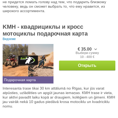
не придется ломать голову над тем, что подарить близкому
человеку, ведь он сможет выбрать то, что ему нравится, из
широкого ассортимента.
KMH - квадрициклы и кросс
мотоциклы подарочная карта
Видземе
€ 35.00
Выбери сумму
10 - 400 €
Открыть
Подарочная карта
Interesanta trase tikai 30 km attālumā no Rīgas, kur jūs varat
atpūsties, uzlādēties un apgūt jaunas iemaņas. KMH trase ir vieta,
kur aktīvi pavadīt laiku kopā ar draugiem, kolēģiem un ģimeni. KMH
jau vairāk nekā 10 gadus piedāvā krosa motociklu un kvadriciklu
nomu.