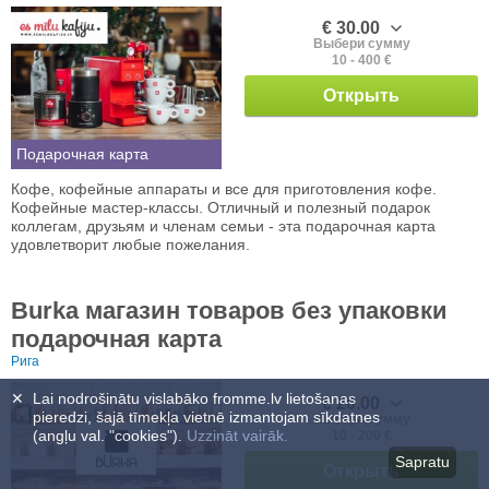
€ 30.00
Выбери сумму
10 - 400 €
Открыть
Подарочная карта
Кофе, кофейные аппараты и все для приготовления кофе.
Кофейные мастер-классы. Отличный и полезный подарок
коллегам, друзьям и членам семьи - эта подарочная карта
удовлетворит любые пожелания.
Burka магазин товаров без упаковки
подарочная карта
Рига
✕
Lai nodrošinātu vislabāko fromme.lv lietošanas
€ 20.00
pieredzi, šajā tīmekļa vietnē izmantojam sīkdatnes
Выбери сумму
(angļu val. "cookies").
Uzzināt vairāk.
10 - 200 €
Sapratu
Открыть