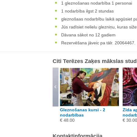
1 gleznošanas nodarbība 1 personai
1 nodarbība ilgst 2 stundas
gleznošaas nodarbību laikā apgūsiet 
Jūs radīsiet nelielu glezniņu, kuras siže
Dāvana sākot no 12 gadiem
Rezervēšana jāveic pa tālr. 20064467.
Citi Terēzes Zaķes mākslas stud
ekupāža - 1 mākslas
Gleznošanas kursi - 2
Zīda a
eidošanas nodarbība
nodarbības
nodarb
alvešu tehnikā
€ 48.00
€ 30.0
 30.00
Kontaktinformācija