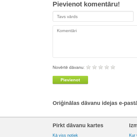
Pievienot komentāru!
Novērtē dāvanu:
Pievienot
Oriģinālas dāvanu idejas e-past
Pirkt dāvanu kartes
Iz
Kā viss notiek
Kur 