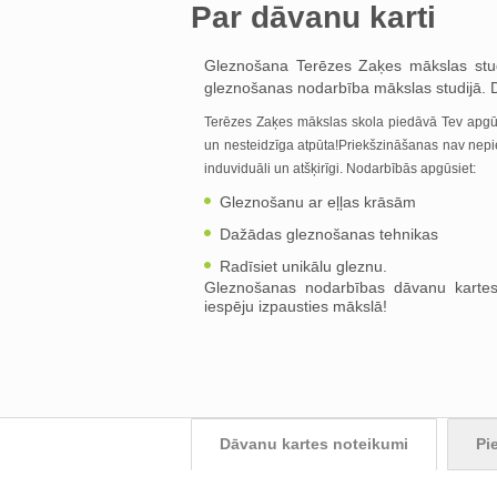
Par dāvanu karti
Gleznošana Terēzes Zaķes mākslas stud
gleznošanas nodarbība mākslas studijā. Dā
Terēzes Zaķes mākslas skola piedāvā Tev apgūt
un nesteidzīga atpūta!Priekšzināšanas nav nep
induviduāli un atšķirīgi. Nodarbībās apgūsiet:
Gleznošanu ar eļļas krāsām
Dažādas gleznošanas tehnikas
Radīsiet unikālu gleznu.
Gleznošanas nodarbības dāvanu kartes 
iespēju izpausties mākslā!
Dāvanu kartes noteikumi
Pi