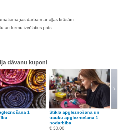
pamatiemaņas darbam ar eļļas krāsām
tu un formu izvēlaties pats
ija dāvanu kuponi
pgleznošana 1
Stikla apgleznošana un
Dekupāža - 
ība
trauku apgleznošana 1
veidošanas 
0
nodarbība
salvešu teh
€ 30.00
€ 30.00