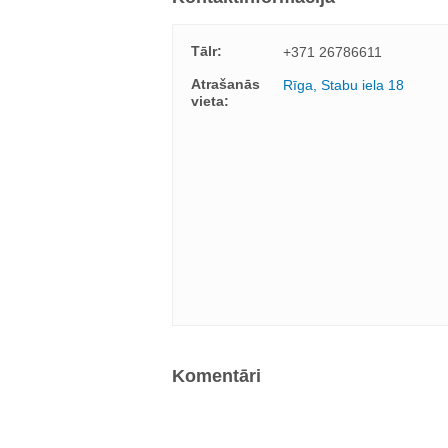
Tālr:
+371 26786611
Atrašanās
Rīga, Stabu iela 18
vieta:
Komentāri