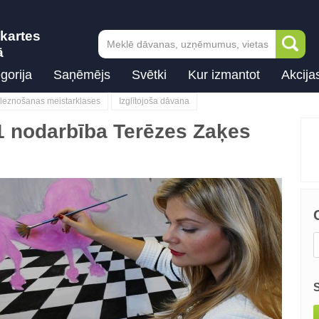
kartes
ā
gorija
Saņēmējs
Svētki
Kur izmantot
Akcija
leznošanas meistarklases
Izglītojoša dāvana
1 nodarbība Terēzes Zaķes
Next