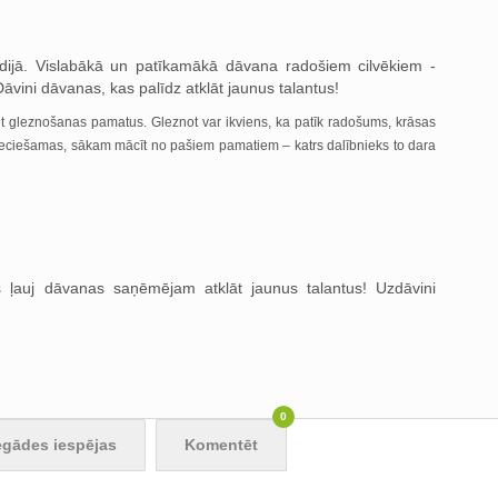
ijā. Vislabākā un patīkamākā dāvana radošiem cilvēkiem -
vini dāvanas, kas palīdz atklāt jaunus talantus!
 gleznošanas pamatus. Gleznot var ikviens, ka patīk radošums, krāsas
ieciešamas, sākam mācīt no pašiem pamatiem – katrs dalībnieks to dara
ļauj dāvanas saņēmējam atklāt jaunus talantus! Uzdāvini
0
egādes iespējas
Komentēt