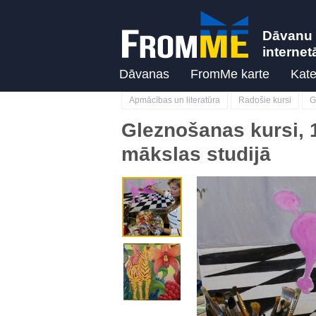
Dāvanu 
internet
Dāvanas
FromMe karte
Kate
Apmācības un literatūra
Radošie kursi
G
Gleznošanas kursi, 
mākslas studijā
Previous