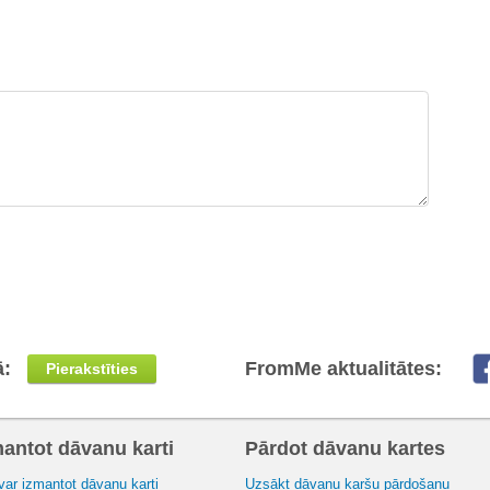
ā:
FromMe aktualitātes:
Pierakstīties
mantot dāvanu karti
Pārdot dāvanu kartes
var izmantot dāvanu karti
Uzsākt dāvanu karšu pārdošanu