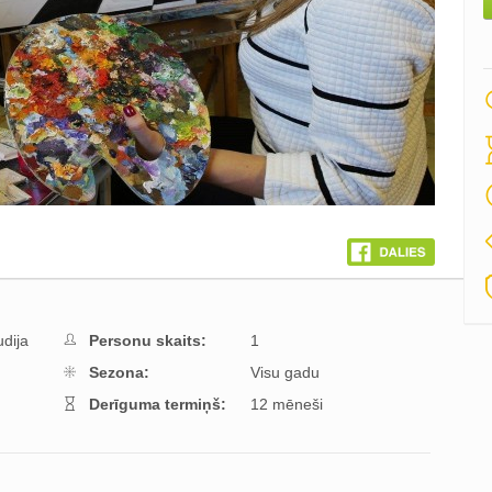
dija
Personu skaits:
1
Sezona:
Visu gadu
Derīguma termiņš:
12 mēneši