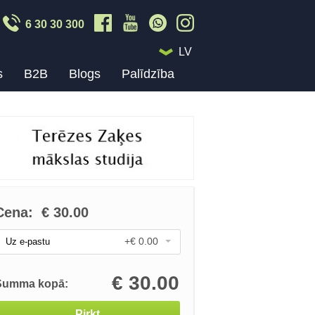
6 30 30 300
LV
s
B2B
Blogs
Palīdzība
Cena:
€
30.00
+€ 0.00
Uz e-pastu
€
30.00
Summa kopā:
Pirkt