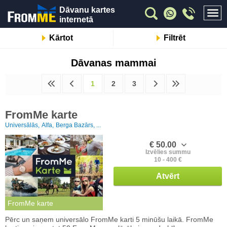
Dāvanu kartes
internetā
Kārtot
Filtrēt
Dāvanas mammai
1
2
3
FromMe karte
Universālās,
Alfa,
Berga Bazārs, ...
€ 50.00
Izvēlies summu
10 - 400 €
Atvērt
FromMe karte
Pērc un saņem universālo FromMe karti 5 minūšu laikā. FromMe