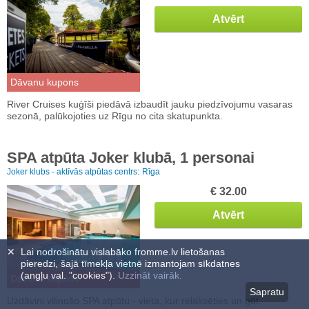
Atvērt
Dāvanu kupons
River Cruises kuģīši piedāvā izbaudīt jauku piedzīvojumu vasaras
sezonā, palūkojoties uz Rīgu no cita skatupunkta.
SPA atpūta Joker klubā, 1 personai
Joker klubs - aktīvās atpūtas centrs:
Rīga
€ 32.00
Atvērt
✕
Lai nodrošinātu vislabāko fromme.lv lietošanas
pieredzi, šajā tīmekļa vietnē izmantojam sīkdatnes
(angļu val. "cookies").
Uzzināt vairāk.
Dāvanu kupons
Sapratu
Uzdāvini vilinošo SPA atpūtu - vieta, kur relaksēties un gūt