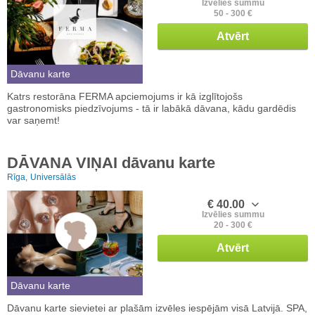
Izvēlies summu
50 - 300 €
Atvērt
Dāvanu karte
Katrs restorāna FERMA apciemojums ir kā izglītojošs
gastronomisks piedzīvojums - tā ir labākā dāvana, kādu gardēdis
var saņemt!
DĀVANA VIŅAI dāvanu karte
Rīga,
Universālās
€ 40.00
Izvēlies summu
20 - 300 €
Atvērt
Dāvanu karte
Dāvanu karte sievietei ar plašām izvēles iespējām visā Latvijā. SPA,