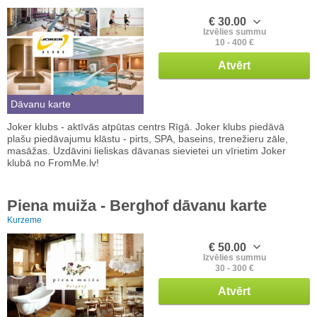
€ 30.00
Izvēlies summu
10 - 400 €
Atvērt
Dāvanu karte
Joker klubs - aktīvās atpūtas centrs Rīgā. Joker klubs piedāvā
plašu piedāvajumu klāstu - pirts, SPA, baseins, trenežieru zāle,
masāžas. Uzdāvini lieliskas dāvanas sievietei un vīrietim Joker
klubā no FromMe.lv!
Piena muiža - Berghof dāvanu karte
Kurzeme
€ 50.00
Izvēlies summu
30 - 300 €
Atvērt