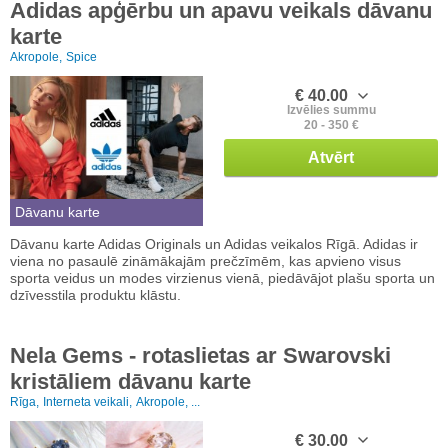
Adidas apģērbu un apavu veikals dāvanu
karte
Akropole,
Spice
€ 40.00
Izvēlies summu
20 - 350 €
Atvērt
Dāvanu karte
Dāvanu karte Adidas Originals un Adidas veikalos Rīgā. Adidas ir
viena no pasaulē zināmākajām prečzīmēm, kas apvieno visus
sporta veidus un modes virzienus vienā, piedāvājot plašu sporta un
dzīvesstila produktu klāstu.
Nela Gems - rotaslietas ar Swarovski
kristāliem dāvanu karte
Rīga,
Interneta veikali,
Akropole, ...
€ 30.00