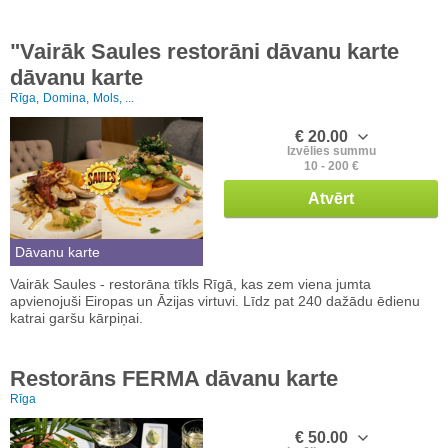
"Vairāk Saules restorāni dāvanu karte
dāvanu karte
Rīga,
Domina,
Mols, ...
€ 20.00
Izvēlies summu
10 - 200 €
Atvērt
Dāvanu karte
Vairāk Saules - restorāna tīkls Rīgā, kas zem viena jumta
apvienojuši Eiropas un Āzijas virtuvi. Līdz pat 240 dažādu ēdienu
katrai garšu kārpiņai.
Restorāns FERMA dāvanu karte
Rīga
€ 50.00