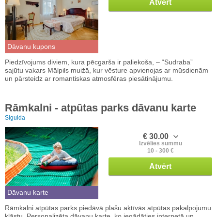
Atvērt
Dāvanu kupons
Piedzīvojums diviem, kura pēcgarša ir paliekoša, – “Sudraba”
sajūtu vakars Mālpils muižā, kur vēsture apvienojas ar mūsdienām
un pārsteidz ar romantiskas atmosfēras piesātinājumu.
Rāmkalni - atpūtas parks dāvanu karte
Sigulda
€ 30.00
Izvēlies summu
10 - 300 €
Atvērt
Dāvanu karte
Rāmkalni atpūtas parks piedāvā plašu aktīvās atpūtas pakalpojumu
klāstu. Personalizēta dāvanu karte, ko iegādāties internetā un