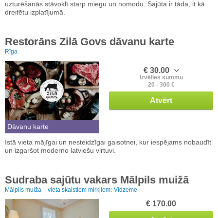
uzturēšanās stāvoklī starp miegu un nomodu. Sajūta ir tāda, it kā
dreifētu izplatījumā.
Restorāns Zilā Govs dāvanu karte
Rīga
€ 30.00
Izvēlies summu
20 - 300 €
Atvērt
Dāvanu karte
Īstā vieta mājīgai un nesteidzīgai gaisotnei, kur iespējams nobaudīt
un izgaršot moderno latviešu virtuvi.
Sudraba sajūtu vakars Mālpils muižā
Mālpils muiža – vieta skaistiem mirkļiem:
Vidzeme
€ 170.00