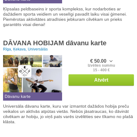
Ķīpsalas peldbaseins ir sporta komplekss, kur nodarboties ar
dažādiem sporta veidiem un veselīgi pavadīt laiku visai ģimenei.
Piemērotas aktivitātes atradīsies jebkuram cilvēkam un prieks
garantēts visai dienai!
DĀVANA HOBIJAM dāvanu karte
Rīga,
Ķekava,
Universālās
€ 50.00
Izvēlies summu
15 - 400 €
Atvērt
Dāvanu karte
Universāla dāvanu karte, kuru var izmantot dažādos hobija preču
veikalos un aktīvās atpūtas vietās. Nebūs jāsatraucas, ko dāvināt
cilvēkam ar hobiju, jo viņš pats varēs izvēlēties sev tīkamo no plašā
klāsta.