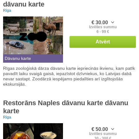
dāvanu karte
Rīga
€ 30.00
Izvēlies summu
6 - 99 €
Atvērt
Dāvanu karte
Rīgas zooloģiskā dārza dāvanu karte iepriecinās ikvienu, kam patīk
pavadīt laiku svaigā gaisā, iepazīstot dzīvniekus, ko Latvijas dabā
nevar sastapt. Zoodārzā iespējams piedalīties arī izglītojošās
ekskursijās.
Restorāns Naples dāvanu karte dāvanu
karte
Rīga
€ 50.00
Izvēlies summu
30 - 300 €