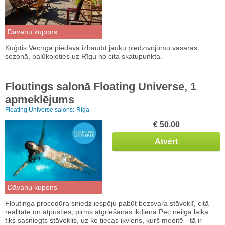
Dāvanu kupons
Kuģītis Vecrīga piedāvā izbaudīt jauku piedzīvojumu vasaras
sezonā, palūkojoties uz Rīgu no cita skatupunkta.
Floutings salonā Floating Universe, 1
apmeklējums
Floating Universe salons:
Rīga
€ 50.00
Atvērt
Dāvanu kupons
Floutinga procedūra sniedz iespēju pabūt bezsvara stāvoklī, citā
realitātē un atpūsties, pirms atgriešanās ikdienā.Pēc neilga laika
tiks sasniegts stāvoklis, uz ko tiecas ikviens, kurš meditē - tā ir