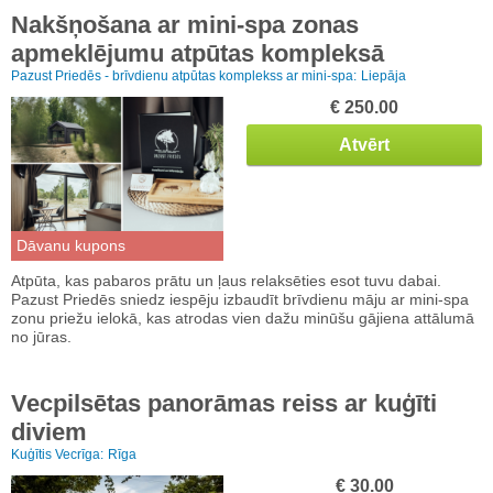
Nakšņošana ar mini-spa zonas
apmeklējumu atpūtas kompleksā
Pazust Priedēs - brīvdienu atpūtas komplekss ar mini-spa:
Liepāja
€ 250.00
Atvērt
Dāvanu kupons
Atpūta, kas pabaros prātu un ļaus relaksēties esot tuvu dabai.
Pazust Priedēs sniedz iespēju izbaudīt brīvdienu māju ar mini-spa
zonu priežu ielokā, kas atrodas vien dažu minūšu gājiena attālumā
no jūras.
Vecpilsētas panorāmas reiss ar kuģīti
diviem
Kuģītis Vecrīga:
Rīga
€ 30.00