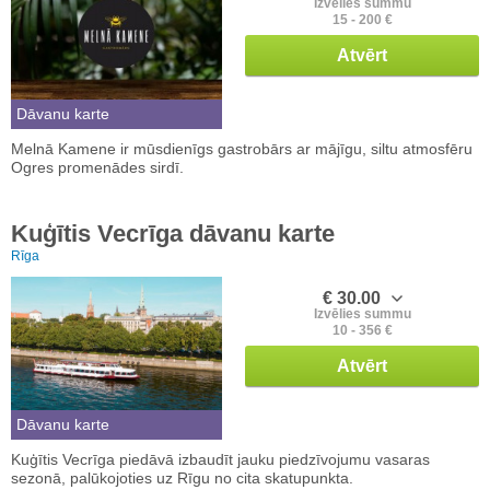
Izvēlies summu
15 - 200 €
Atvērt
Dāvanu karte
Melnā Kamene ir mūsdienīgs gastrobārs ar mājīgu, siltu atmosfēru
Ogres promenādes sirdī.
Kuģītis Vecrīga dāvanu karte
Rīga
€ 30.00
Izvēlies summu
10 - 356 €
Atvērt
Dāvanu karte
Kuģītis Vecrīga piedāvā izbaudīt jauku piedzīvojumu vasaras
sezonā, palūkojoties uz Rīgu no cita skatupunkta.