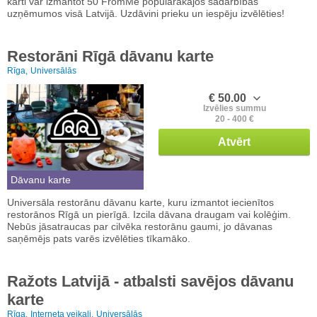
karti var izmantot 50 FromMe populārākajos sadarbības
uzņēmumos visā Latvijā. Uzdāvini prieku un iespēju izvēlēties!
Restorāni Rīgā dāvanu karte
Rīga,
Universālās
€ 50.00
Izvēlies summu
20 - 400 €
Atvērt
Dāvanu karte
Universāla restorānu dāvanu karte, kuru izmantot iecienītos
restorānos Rīgā un pierīgā. Izcila dāvana draugam vai kolēģim.
Nebūs jāsatraucas par cilvēka restorānu gaumi, jo dāvanas
saņēmējs pats varēs izvēlēties tīkamāko.
Ražots Latvijā - atbalsti savējos dāvanu
karte
Rīga,
Interneta veikali,
Universālās