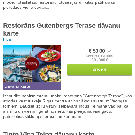
mode, rotaslietas, restorāni, fotosesijas un citas patīkamas
pieredzes vienā dāvanā.
Restorāns Gutenbergs Terase dāvanu
karte
Rīga
€ 50.00
Izvēlies summu
30 - 300 €
Atvērt
Dāvanu karte
Izbaudiet neaizmirstamu maltīti restorānā "Gutenbergs Terase", kas
atrodas vēsturiskajā Rīgas centrā ar brīnišķīgu skatu uz Vecrīgas
torņiem. Baudiet izcilu virtuvi šefpavāra Ingus Felmaņa vadībā, kā
arī siltu un viesmīlīgu atmosfēru, kas pieejama visu gadu,
pateicoties stiklotajai terasei un kamīnam.
Tinto Vīna Telpa dāvanu karte