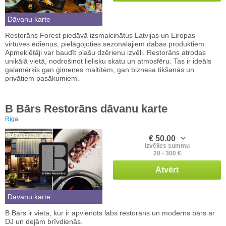
Dāvanu karte
Restorāns Forest piedāvā izsmalcinātus Latvijas un Eiropas
virtuves ēdienus, pielāgojoties sezonālajiem dabas produktiem.
Apmeklētāji var baudīt plašu dzērienu izvēli. Restorāns atrodas
unikālā vietā, nodrošinot lielisku skatu un atmosfēru. Tas ir ideāls
galamērķis gan ģimenes maltītēm, gan biznesa tikšanās un
privātiem pasākumiem.
B Bārs Restorāns dāvanu karte
Rīga
€ 50.00
Izvēlies summu
20 - 300 €
Atvērt
Dāvanu karte
B Bārs ir vieta, kur ir apvienots labs restorāns un moderns bārs ar
DJ un dejām brīvdienās.