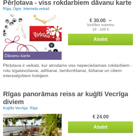
Pērļotava - viss rokdarbiem dāvanu karte
Rīga,
Ogre,
Interneta veikali
€ 30.00
Izvēlies summu
10 - 100 €
Atvērt
Dāvanu karte
Pērļotava ir veikals, kur atrodams viss nepieciešamais rokdarbiem -
rotu izgatavošanai, adīšanai, tamborēšanai, šūšanai un citiem
interesējošiem hobijiem.
Rīgas panorāmas reiss ar kuģīti Vecrīga
diviem
Kuģītis Vecrīga:
Rīga
€ 24.00
Atvērt