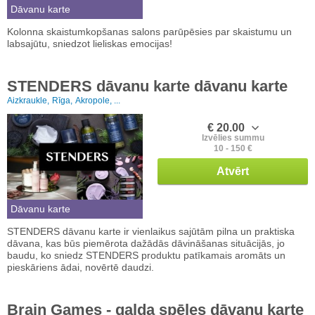
Dāvanu karte
Kolonna skaistumkopšanas salons parūpēsies par skaistumu un
labsajūtu, sniedzot lieliskas emocijas!
STENDERS dāvanu karte dāvanu karte
Aizkraukle,
Rīga,
Akropole, ...
€ 20.00
Izvēlies summu
10 - 150 €
Atvērt
Dāvanu karte
STENDERS dāvanu karte ir vienlaikus sajūtām pilna un praktiska
dāvana, kas būs piemērota dažādās dāvināšanas situācijās, jo
baudu, ko sniedz STENDERS produktu patīkamais aromāts un
pieskāriens ādai, novērtē daudzi.
Brain Games - galda spēles dāvanu karte