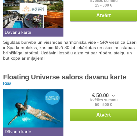
Izvēlies summu
15 - 300 €
Atvērt
Dāvanu karte
Siguldas burvība un viesnīcas harmoniskā vide - SPA viesnīca Ezeri
ir Spa komplekss, kas piedāvā 30 labiekārtotas un skaistas istabas
brīnišķīgai atpūtai. Uzdāvini iespēju aizmirst par rūpēm, steigu un
būt kopā ar mīļajiem!
Floating Universe salons dāvanu karte
Rīga
€ 50.00
Izvēlies summu
50 - 500 €
Atvērt
Dāvanu karte