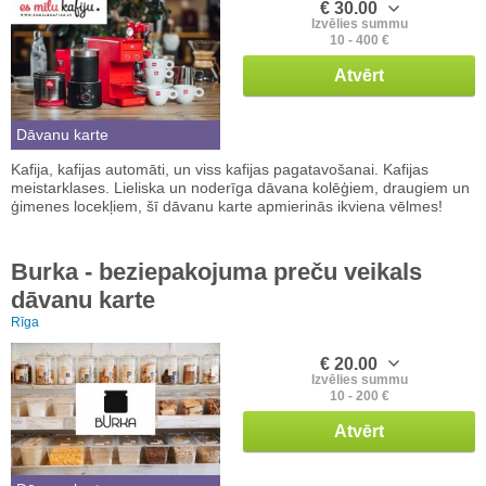
€ 30.00
Izvēlies summu
10 - 400 €
Atvērt
Dāvanu karte
Kafija, kafijas automāti, un viss kafijas pagatavošanai. Kafijas
meistarklases. Lieliska un noderīga dāvana kolēģiem, draugiem un
ģimenes locekļiem, šī dāvanu karte apmierinās ikviena vēlmes!
Burka - beziepakojuma preču veikals
dāvanu karte
Rīga
€ 20.00
Izvēlies summu
10 - 200 €
Atvērt