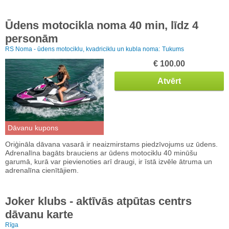
Ūdens motocikla noma 40 min, līdz 4
personām
RS Noma - ūdens motociklu, kvadriciklu un kubla noma:
Tukums
€ 100.00
Atvērt
Dāvanu kupons
Oriģināla dāvana vasarā ir neaizmirstams piedzīvojums uz ūdens.
Adrenalīna bagāts brauciens ar ūdens motociklu 40 minūšu
garumā, kurā var pievienoties arī draugi, ir īstā izvēle ātruma un
adrenalīna cienītājiem.
Joker klubs - aktīvās atpūtas centrs
dāvanu karte
Rīga