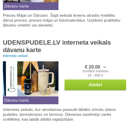
Dāvanu karte
Preces Mājai un Dārzam. Šajā veikalā ikviens atradīs meklēto:
dārza preces, preces mājai un būvmateriālus. Uzdāvini praktisku
dāvanu virietim vai sievietei.
UDENSPUDELE.LV interneta veikals
dāvanu karte
Interneta veikali
€ 20.00
Izvēlies summu
10 - 400 €
Atvērt
Dāvanu karte
Interneta veikals, kur atrodamas pasaulē lābāko zīmolu ūdens
pudeles, termokrūzes un termosi. Dāvanas saņēmējs varēs
izvēlēties, kas labāk atbilst vajadzībām.