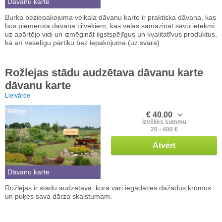
Dāvanu karte
Burka beziepakojuma veikala dāvanu karte ir praktiska dāvana, kas
būs piemērota dāvana cilvēkiem, kas vēlas samazināt savu ietekmi
uz apārtējo vidi un izmēģināt ilgstspējīgus un kvalitatīvus produktus,
kā arī veselīgu pārtiku bez iepakojuma (uz svara)
Rožlejas stādu audzētava dāvanu karte
dāvanu karte
Lielvārde
€ 40.00
Izvēlies summu
20 - 400 €
Atvērt
Dāvanu karte
Rožlejas ir stādu audzētava, kurā vari iegādāties dažādus krūmus
un puķes sava dārza skaistumam.