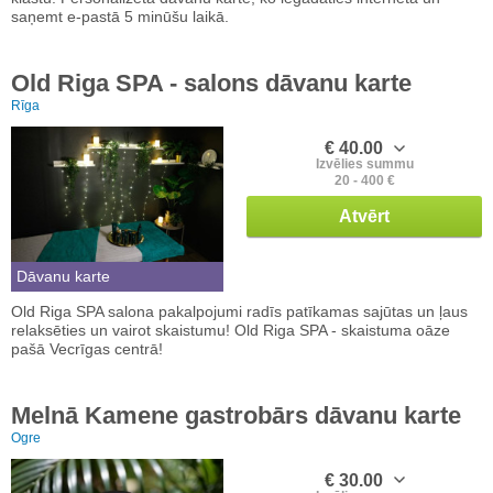
saņemt e-pastā 5 minūšu laikā.
Old Riga SPA - salons dāvanu karte
Rīga
€ 40.00
Izvēlies summu
20 - 400 €
Atvērt
Dāvanu karte
Old Riga SPA salona pakalpojumi radīs patīkamas sajūtas un ļaus
relaksēties un vairot skaistumu! Old Riga SPA - skaistuma oāze
pašā Vecrīgas centrā!
Melnā Kamene gastrobārs dāvanu karte
Ogre
€ 30.00