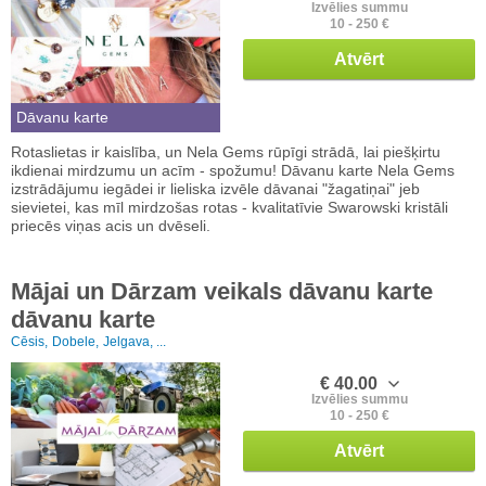
Izvēlies summu
10 - 250 €
Atvērt
Dāvanu karte
Rotaslietas ir kaislība, un Nela Gems rūpīgi strādā, lai piešķirtu
ikdienai mirdzumu un acīm - spožumu! Dāvanu karte Nela Gems
izstrādājumu iegādei ir lieliska izvēle dāvanai "žagatiņai" jeb
sievietei, kas mīl mirdzošas rotas - kvalitatīvie Swarowski kristāli
priecēs viņas acis un dvēseli.
Mājai un Dārzam veikals dāvanu karte
dāvanu karte
Cēsis,
Dobele,
Jelgava, ...
€ 40.00
Izvēlies summu
10 - 250 €
Atvērt