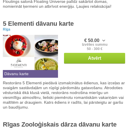
Floutings salonā Floating Universe palīdz sakārtot domas,
nomierināt ķermeni un atbrīvot enerģiju. Ļaujies relaksācijai!
5 Elementi dāvanu karte
Rīga
€ 50.00
Izvēlies summu
50 - 300 €
Atvērt
Dāvanu karte
Restorāns 5 Elementi piedāvā izsmalcinātus ēdienus, kas izceļas ar
svaigām sastāvdaļām un rūpīgi pārdomātu gatavošanu. Atrodoties
vēsturiskā ēkā klusā vietā, restorāns nodrošina mierīgu un
viesmīlīgu atmosfēru, lieliski piemērotu romantiskām vakariņām vai
maltītēm ar draugiem. Katrs ēdiens ir radīts, lai pārsteigtu ar garšu
un baudījumu.
Rīgas Zooloģiskais dārza dāvanu karte