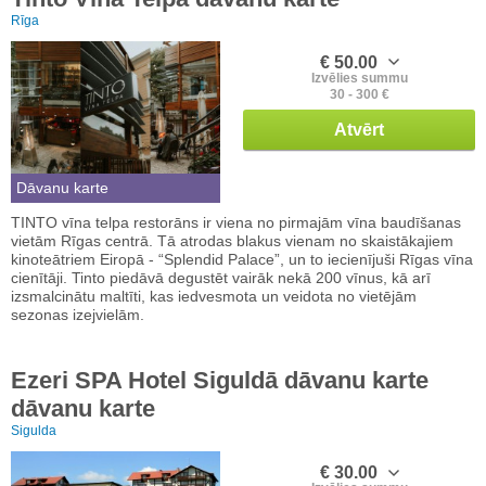
Rīga
€ 50.00
Izvēlies summu
30 - 300 €
Atvērt
Dāvanu karte
TINTO vīna telpa restorāns ir viena no pirmajām vīna baudīšanas
vietām Rīgas centrā. Tā atrodas blakus vienam no skaistākajiem
kinoteātriem Eiropā - “Splendid Palace”, un to iecienījuši Rīgas vīna
cienītāji. Tinto piedāvā degustēt vairāk nekā 200 vīnus, kā arī
izsmalcinātu maltīti, kas iedvesmota un veidota no vietējām
sezonas izejvielām.
Ezeri SPA Hotel Siguldā dāvanu karte
dāvanu karte
Sigulda
€ 30.00