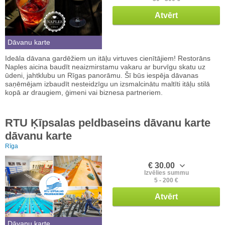
Atvērt
Dāvanu karte
Ideāla dāvana gardēžiem un itāļu virtuves cienītājiem! Restorāns
Naples aicina baudīt neaizmirstamu vakaru ar burvīgu skatu uz
ūdeni, jahtklubu un Rīgas panorāmu. Šī būs iespēja dāvanas
saņēmējam izbaudīt nesteidzīgu un izsmalcinātu maltīti itāļu stilā
kopā ar draugiem, ģimeni vai biznesa partneriem.
RTU Ķīpsalas peldbaseins dāvanu karte
dāvanu karte
Rīga
€ 30.00
Izvēlies summu
5 - 200 €
Atvērt
Dāvanu karte