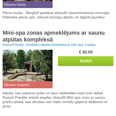
Dāvanu karte
Piena muiža - Berghof piedāvā izbaudīt neaizmirstamas emocijas.
Peldoties piena upē, izbaudi burvīgu atpūtu un atgūsti jaunību!
Mini-spa zonas apmeklējums ar saunu
atpūtas kompleksā
Pazust Priedēs - brīvdienu atpūtas komplekss ar mini-spa:
Liepāja
€ 90.00
Atvērt
Dāvanu kupons
Atpūta, kas pabaros prātu un ļaus relaksēties esot tuvu dabai.
Pazust Priedēs sniedz iespēju izbaudīt Mini-spa zonu ar saunu
priežu ielokā, kas atrodas vien dažu minūšu gājiena attālumā no
jūras.