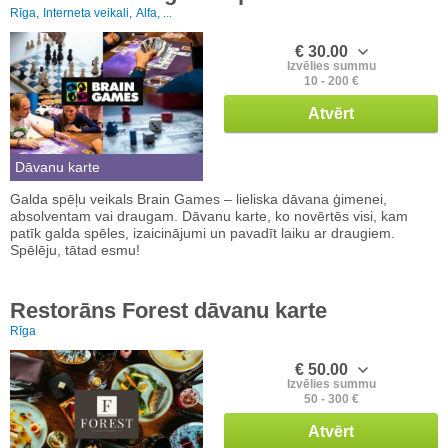
Rīga,
Interneta veikali,
Alfa, ...
€ 30.00
Izvēlies summu
10 - 200 €
Atvērt
Dāvanu karte
Galda spēļu veikals Brain Games – lieliska dāvana ģimenei,
absolventam vai draugam. Dāvanu karte, ko novērtēs visi, kam
patīk galda spēles, izaicinājumi un pavadīt laiku ar draugiem.
Spēlēju, tātad esmu!
Restorāns Forest dāvanu karte
Rīga
€ 50.00
Izvēlies summu
50 - 300 €
Atvērt