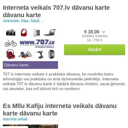
Interneta veikals 707.lv dāvanu karte
dāvanu karte
Aizkraukle,
Rīga,
Ādaži, ...
€ 30.00
Izvēlies summu
10 - 750 €
Atvērt
Dāvanu karte
707.lv interneta veikals ir praktiska dāvana, ko novērtēs katrs
tehnoloģiju vai praktiska un ērta dzīvesveida piekritējs. Interneta
veikala 707.lv dāvanu karte ir labākā dāvana vīrietim, savai ģimenei
vai sievietei, kas mīl dzīvot ērti un moderni.
Es Mīlu Kafiju interneta veikals dāvanu
karte dāvanu karte
Interneta veikali