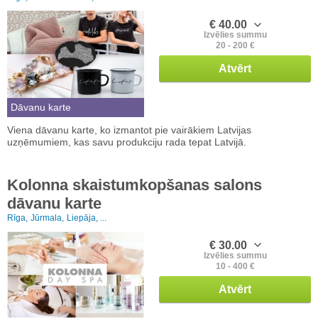
€ 40.00
Izvēlies summu
20 - 200 €
Atvērt
Dāvanu karte
Viena dāvanu karte, ko izmantot pie vairākiem Latvijas
uzņēmumiem, kas savu produkciju rada tepat Latvijā.
Kolonna skaistumkopšanas salons
dāvanu karte
Rīga,
Jūrmala,
Liepāja, ...
€ 30.00
Izvēlies summu
10 - 400 €
Atvērt