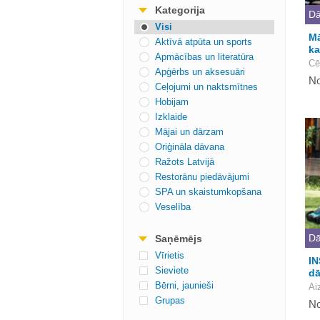
Kategorija
Dā
Visi
Mā
Aktīvā atpūta un sports
ka
Apmācības un literatūra
Cē
Apģērbs un aksesuāri
No
Ceļojumi un naktsmītnes
Hobijam
Izklaide
Mājai un dārzam
Oriģināla dāvana
Ražots Latvijā
Restorānu piedāvājumi
SPA un skaistumkopšana
Veselība
Dā
Saņēmējs
Vīrietis
IN
Sieviete
dā
Bērni, jaunieši
Ai
Grupas
No