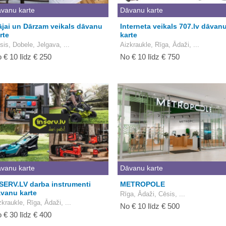
vanu karte
Dāvanu karte
jai un Dārzam veikals dāvanu
Interneta veikals 707.lv dāvan
rte
karte
sis, Dobele, Jelgava, ...
Aizkraukle, Rīga, Ādaži, ...
 € 10 līdz € 250
No € 10 līdz € 750
vanu karte
Dāvanu karte
SERV.LV darba instrumenti
METROPOLE
vanu karte
Rīga, Ādaži, Cēsis, ...
zkraukle, Rīga, Ādaži, ...
No € 10 līdz € 500
 € 30 līdz € 400