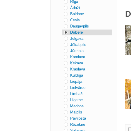
Rīga
Ādaži
D
Baldone
Cēsis
Daugavpils
Dobele
Jelgava
Jēkabpils
Jūrmala
Kandava
Ķekava
Krāslava
Kuldīga
Liepāja
Lielvārde
Limbaži
Līgatne
Madona
Mālpils
Pāvilosta
Rēzekne
Salaspils