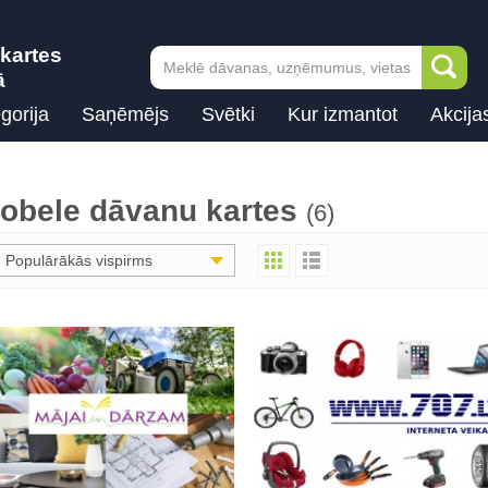
kartes
ā
gorija
Saņēmējs
Svētki
Kur izmantot
Akcija
obele dāvanu kartes
(6)
Populārākās vispirms