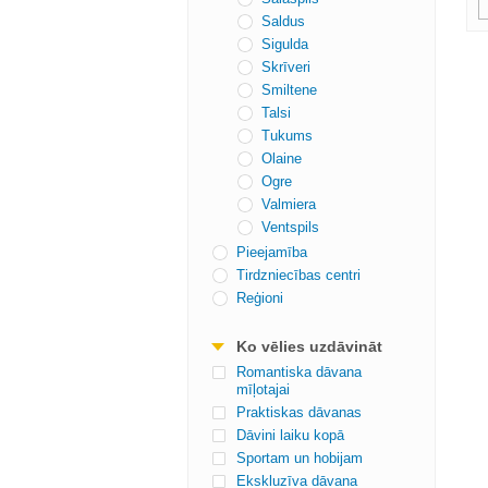
Saldus
Sigulda
Skrīveri
Smiltene
Talsi
Tukums
Olaine
Ogre
Valmiera
Ventspils
Pieejamība
Tirdzniecības centri
Reģioni
Ko vēlies uzdāvināt
Romantiska dāvana
mīļotajai
Praktiskas dāvanas
Dāvini laiku kopā
Sportam un hobijam
Ekskluzīva dāvana