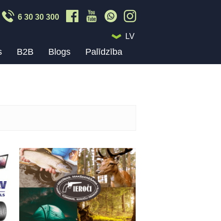
6 30 30 300
LV
s
B2B
Blogs
Palīdzība