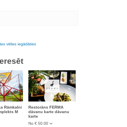
es vēlies iegādāties
eresēt
ka Rāmkalni
Restorāns FERMA
mplekts M
dāvanu karte dāvanu
karte
No € 50.00