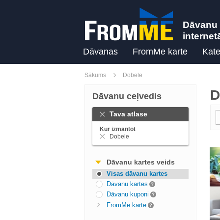
Dāvanu 
internet
Dāvanas
FromMe karte
Kate
Sākums
Dobele
D
Dāvanu ceļvedis
Tava atlase
Kur izmantot
Dobele
Dāvanu kartes veids
Visas dāvanu kartes
Dāvanu kartes
Dāvanu kuponi
FromMe karte