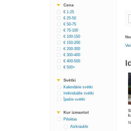
Cena
€ 1-25
€ 25-50
€ 50-75
€ 75-100
€ 100-150
Nea
€ 150-200
Vei
€ 200-300
€ 300-400
I
€ 400-500
€ 500+
Svētki
Kalendārie svētki
Individuālie svētki
Īpašie svētki
S
Kur izmantot
k
Pilsētas
N
Aizkraukle