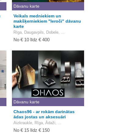
Dāvanu karte
u
Veikals medniekiem un
makšķerniekiem "Ieroči" dāvanu
karte
Rīga, Daugavpils, Dobele, ...
No € 10 līdz € 400
Dāvanu karte
Chaos96 - ar rokām darinātas
ādas jostas un aksesuāri
Aizkraukle, Rīga, Ādaži, ...
No € 15 līdz € 150