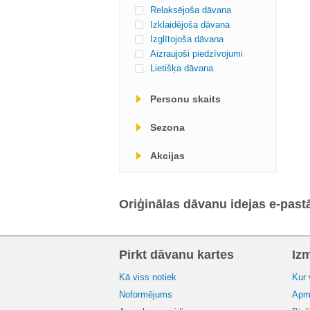
Relaksējoša dāvana
Izklaidējoša dāvana
Izglītojoša dāvana
Aizraujoši piedzīvojumi
Lietišķa dāvana
Personu skaits
Sezona
Akcijas
Oriģinālas dāvanu idejas e-past
Pirkt dāvanu kartes
Iz
Kā viss notiek
Kur 
Noformējums
Apma