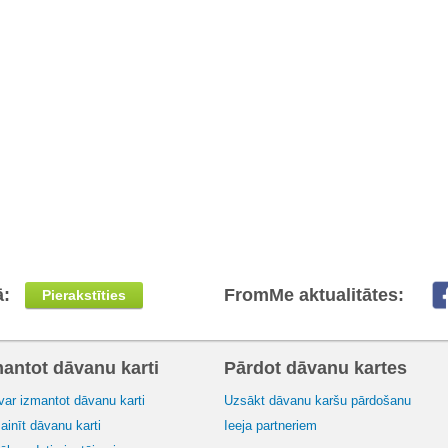
ā:
FromMe aktualitātes:
Pierakstīties
mantot dāvanu karti
Pārdot dāvanu kartes
var izmantot dāvanu karti
Uzsākt dāvanu karšu pārdošanu
inīt dāvanu karti
Ieeja partneriem