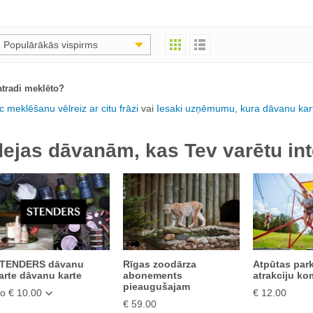
Populārākās vispirms
tradi meklēto?
c meklēšanu vēlreiz ar citu frāzi
vai
Iesaki uzņēmumu, kura dāvanu kart
dejas dāvanām, kas Tev varētu int
TENDERS dāvanu
Rīgas zoodārza
Atpūtas par
arte dāvanu karte
abonements
atrakciju ko
pieaugušajam
o € 10.00
€ 12.00
€ 59.00