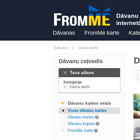
Dāvanu 
internet
Dāvanas
FromMe karte
Kate
Sākums
Dārza darbi
D
Dāvanu ceļvedis
Tava atlase
Kategorija
Dārza darbi
Dāvanu kartes veids
Visas dāvanu kartes
Dāvanu kartes
Dāvanu kuponi
FromMe karte