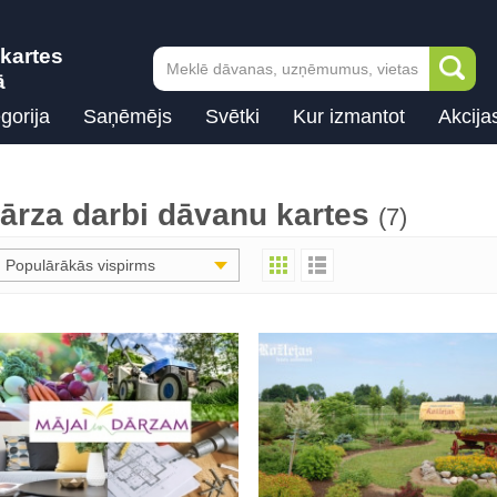
kartes
ā
gorija
Saņēmējs
Svētki
Kur izmantot
Akcija
ārza darbi dāvanu kartes
(7)
Populārākās vispirms