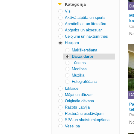
Kategorija
Dā
Visi
Mā
Aktīvā atpūta un sports
ka
Apmācības un literatūra
Cē
Apģērbs un aksesuāri
No
Ceļojumi un naktsmītnes
Hobijam
Makšķerēšana
Dārza darbi
Tūrisms
Medības
Mūzika
Fotografēšana
Izklaide
Dā
Mājai un dārzam
Oriģināla dāvana
Pa
Ražots Latvijā
te
Restorānu piedāvājumi
Rī
SPA un skaistumkopšana
No
Veselība