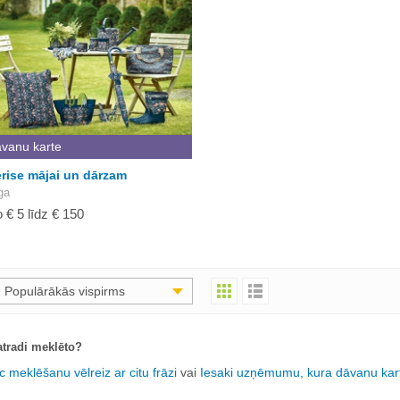
vanu karte
rise mājai un dārzam
ga
 € 5 līdz € 150
Populārākās vispirms
tradi meklēto?
c meklēšanu vēlreiz ar citu frāzi
vai
Iesaki uzņēmumu, kura dāvanu kart