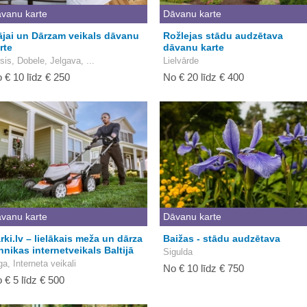
vanu karte
Dāvanu karte
jai un Dārzam veikals dāvanu
Rožlejas stādu audzētava
rte
dāvanu karte
sis, Dobele, Jelgava, ...
Lielvārde
 € 10 līdz € 250
No € 20 līdz € 400
vanu karte
Dāvanu karte
rki.lv – lielākais meža un dārza
Baižas - stādu audzētava
hnikas internetveikals Baltijā
Sigulda
ga, Interneta veikali
No € 10 līdz € 750
 € 5 līdz € 500