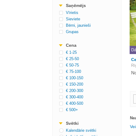
Saņēmējs
Vīrietis
Sieviete
Bērni, jaunieši
Grupas
Cena
Dā
€ 1-25
€ 25-50
Ce
€ 50-75
Rī
€ 75-100
No
€ 100-150
€ 150-200
€ 200-300
€ 300-400
€ 400-500
€ 500+
Nea
Svētki
Vei
Kalendārie svētki