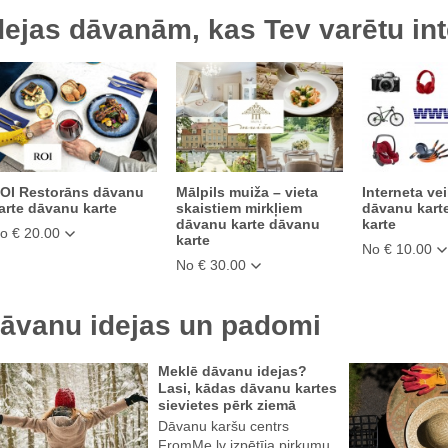
dejas dāvanām, kas Tev varētu int
OI Restorāns dāvanu
Mālpils muiža – vieta
Interneta vei
arte dāvanu karte
skaistiem mirkļiem
dāvanu kart
dāvanu karte dāvanu
karte
o € 20.00
karte
No € 10.00
No € 30.00
āvanu idejas un padomi
Meklē dāvanu idejas?
Lasi, kādas dāvanu kartes
sievietes pērk ziemā
Dāvanu karšu centrs
FromMe.lv izpētīja pirkumu