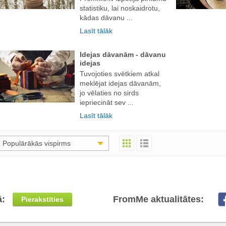
statistiku, lai noskaidrotu,
kādas dāvanu ...
Lasīt tālāk
Idejas dāvanām - dāvanu
idejas
Tuvojoties svētkiem atkal
meklējat idejas dāvanām,
jo vēlaties no sirds
iepriecināt sev ...
Lasīt tālāk
Populārākās vispirms
ā:
FromMe aktualitātes:
Pierakstīties