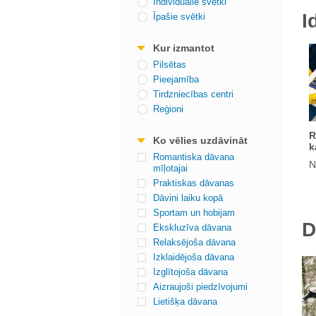
Individuālie svētki
I
Īpašie svētki
Kur izmantot
Pilsētas
Pieejamība
Tirdzniecības centri
Reģioni
R
Ko vēlies uzdāvināt
k
Romantiska dāvana
N
mīļotajai
Praktiskas dāvanas
Dāvini laiku kopā
Sportam un hobijam
D
Ekskluzīva dāvana
Relaksējoša dāvana
Izklaidējoša dāvana
Izglītojoša dāvana
Aizraujoši piedzīvojumi
Lietišķa dāvana