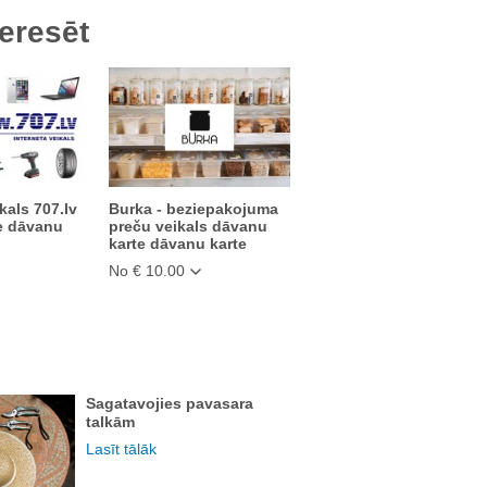
eresēt
kals 707.lv
Burka - beziepakojuma
e dāvanu
preču veikals dāvanu
karte dāvanu karte
No € 10.00
Sagatavojies pavasara
talkām
Lasīt tālāk