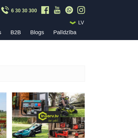
6 30 30 300
LV
s
B2B
Blogs
Palīdzība